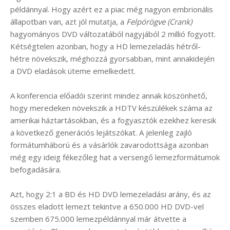
példánnyal. Hogy azért ez a piac még nagyon embrionális
állapotban van, azt jól mutatja, a
Felpörögve (Crank)
hagyományos DVD változatából nagyjából 2 millió fogyott.
Kétségtelen azonban, hogy a HD lemezeladás hétről-
hétre növekszik, méghozzá gyorsabban, mint annakidején
a DVD eladások üteme emelkedett.
A konferencia előadói szerint mindez annak köszönhető,
hogy meredeken növekszik a HDTV készülékek száma az
amerikai háztartásokban, és a fogyasztók ezekhez keresik
a következő generációs lejátszókat. A jelenleg zajló
formátumháború és a vásárlók zavarodottsága azonban
még egy ideig fékezőleg hat a versengő lemezformátumok
befogadására.
Azt, hogy 2:1 a BD és HD DVD lemezeladási arány, és az
összes eladott lemezt tekintve a 650.000 HD DVD-vel
szemben 675.000 lemezpéldánnyal már átvette a