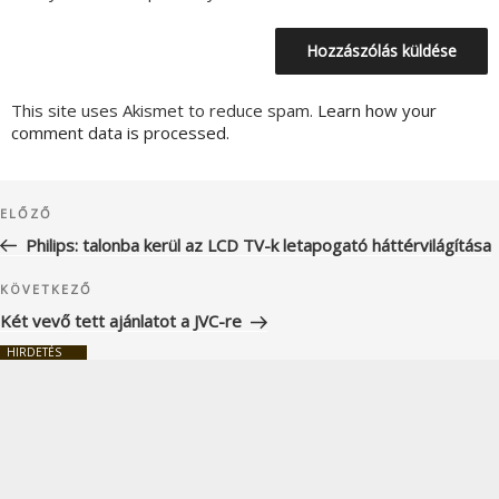
This site uses Akismet to reduce spam.
Learn how your
comment data is processed.
Bejegyzés
Korábbi
ELŐZŐ
navigáció
bejegyzés
Philips: talonba kerül az LCD TV-k letapogató háttérvilágítása
Következő
KÖVETKEZŐ
bejegyzés
Két vevő tett ajánlatot a JVC-re
HIRDETÉS