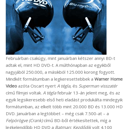
Februárban csakúgy, mint januárban kétszer annyi BD-t
adtak el, mint HD DVD-t. A múlthónapban az egyikből
nagyjából 250.000, a másikból 125.000 korong fogyott.
Mindkét formátumban a legkeresettebbek a
Warner Home
Video
azóta Oscart nyert
A tégla
, és
Superman visszatér
című filmjei voltak.
A tégla
február 13-án jelent meg, és az
egyik legsikeresebb első heti eladást produkálta mindegyik
formátumban, az elkelt több mint 20.000 BD és 13.000 HD
DVD. Januárban a legtöbbet – még csak 7.500-at – a
Felpörögve (Crank)
című BD-ből értékesítettek, míg a
legkelendőbb HD DVD a
Batman: Kezdődik
volt 4.100