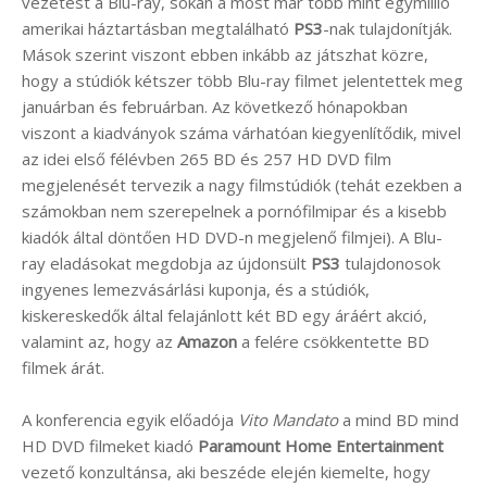
vezetést a Blu-ray, sokan a most már több mint egymillió
amerikai háztartásban megtalálható
PS3
-nak tulajdonítják.
Mások szerint viszont ebben inkább az játszhat közre,
hogy a stúdiók kétszer több Blu-ray filmet jelentettek meg
januárban és februárban. Az következő hónapokban
viszont a kiadványok száma várhatóan kiegyenlítődik, mivel
az idei első félévben 265 BD és 257 HD DVD film
megjelenését tervezik a nagy filmstúdiók (tehát ezekben a
számokban nem szerepelnek a pornófilmipar és a kisebb
kiadók által döntően HD DVD-n megjelenő filmjei). A Blu-
ray eladásokat megdobja az újdonsült
PS3
tulajdonosok
ingyenes lemezvásárlási kuponja, és a stúdiók,
kiskereskedők által felajánlott két BD egy áráért akció,
valamint az, hogy az
Amazon
a felére csökkentette BD
filmek árát.
A konferencia egyik előadója
Vito Mandato
a mind BD mind
HD DVD filmeket kiadó
Paramount Home Entertainment
vezető konzultánsa, aki beszéde elején kiemelte, hogy