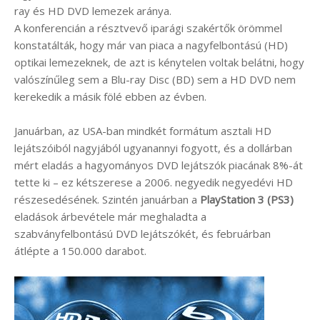
ray és HD DVD lemezek aránya.
A konferencián a résztvevő iparági szakértők örömmel
konstatálták, hogy már van piaca a nagyfelbontású (HD)
optikai lemezeknek, de azt is kénytelen voltak belátni, hogy
valószínűleg sem a Blu-ray Disc (BD) sem a HD DVD nem
kerekedik a másik fölé ebben az évben.
Januárban, az USA-ban mindkét formátum asztali HD
lejátszóiból nagyjából ugyanannyi fogyott, és a dollárban
mért eladás a hagyományos DVD lejátszók piacának 8%-át
tette ki – ez kétszerese a 2006. negyedik negyedévi HD
részesedésének. Szintén januárban a
PlayStation 3 (PS3)
eladások árbevétele már meghaladta a
szabványfelbontású DVD lejátszókét, és februárban
átlépte a 150.000 darabot.