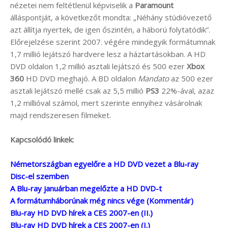
nézetei nem feltétlenül képviselik a
Paramount
álláspontját, a következőt mondta: „Néhány stúdióvezető
azt állítja nyertek, de igen őszintén, a háború folytatódik”.
Előrejelzése szerint 2007. végére mindegyik formátumnak
1,7 millió lejátszó hardvere lesz a háztartásokban. A HD
DVD oldalon 1,2 millió asztali lejátszó és 500 ezer
Xbox
360
HD DVD meghajó. A BD oldalon
Mandato
az 500 ezer
asztali lejátszó mellé csak az 5,5 millió
PS3
22%-ával, azaz
1,2 millióval számol, mert szerinte ennyihez vásárolnak
majd rendszeresen filmeket.
Kapcsolódó linkek:
Németországban egyelőre a HD DVD vezet a Blu-ray
Disc-el szemben
A Blu-ray januárban megelőzte a HD DVD-t
A formátumháborúnak még nincs vége (Kommentár)
Blu-ray HD DVD hírek a CES 2007-en (II.)
Blu-ray HD DVD hírek a CES 2007-en (I.)