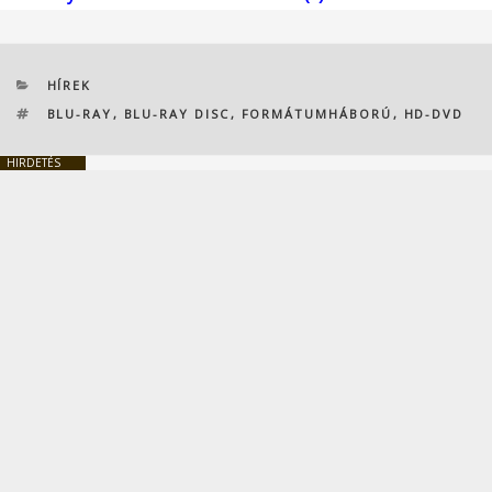
KATEGÓRIÁK
HÍREK
CÍMKÉK
BLU-RAY
,
BLU-RAY DISC
,
FORMÁTUMHÁBORÚ
,
HD-DVD
HIRDETÉS