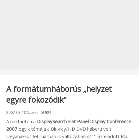
A formátumháborús „helyzet
egyre fokozódik”
Beküldve:
2007-03-10
Szerző:
GURU
A múlthéten a
DisplaySearch Flat Panel Display Conference
2007
egyik témája a Blu-ray/HD DVD háború volt.
Ugyanakkor februárban is változatlanul 2:1 az eladott Blu-