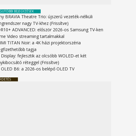
GUTÓBBI BEJEGYZÉSEK
ny BRAVIA Theatre Trio: újszerű vezeték-nélküli
ngrendszer nagy TV-khez (Frissítve)
R10+ ADVANCED: először 2026-os Samsung TV-ken
ime Video streaming tartalmakkal
IMI TITAN Noir: a 4K házi projektorszéria
gfizethetőbb tagja
 Display: fejlesztik az olcsóbb WOLED-et két
ykibocsátó réteggel (Frissítve)
 OLED B6: a 2026-os belépő OLED TV
RDETÉS