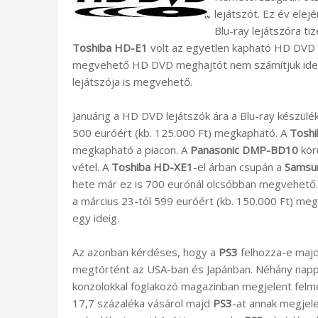
lejátszót. Ez év ele
Blu-ray lejátszóra t
Toshiba HD-E1
volt az egyetlen kapható HD DVD 
megvehető HD DVD meghajtót nem számítjuk ide.
lejátszója is megvehető.
Januárig a HD DVD lejátszók ára a Blu-ray készülék
500 euróért (kb. 125.000 Ft) megkapható. A
Tosh
megkapható a piacon. A
Panasonic
DMP-BD10
körü
vétel. A
Toshiba HD-XE1
-el árban csupán a
Samsu
hete már ez is 700 eurónál olcsóbban megvehető.
a március 23-tól 599 euróért (kb. 150.000 Ft) me
egy ideig.
Az azonban kérdéses, hogy a
PS3
felhozza-e majd 
megtörtént az USA-ban és Japánban. Néhány nappa
konzolokkal foglakozó magazinban megjelent felm
17,7 százaléka vásárol majd
PS3
-at annak megjele