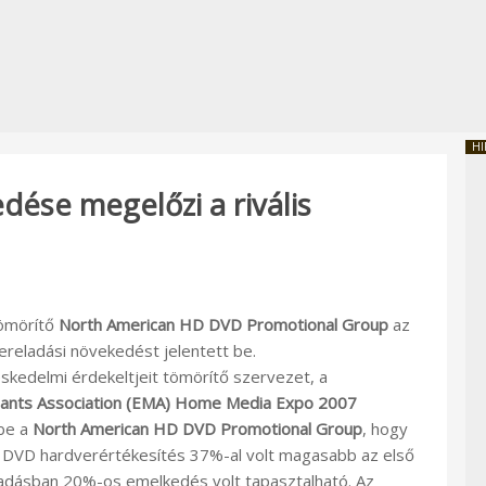
HI
ése megelőzi a rivális
tömörítő
North American HD DVD Promotional Group
az
ereladási növekedést jelentett be.
skedelmi érdekeltjeit tömörítő szervezet, a
ants Association (EMA) Home Media Expo 2007
 be a
North American HD DVD Promotional Group
, hogy
DVD hardverértékesítés 37%-al volt magasabb az első
adásban 20%-os emelkedés volt tapasztalható. Az