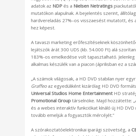
adatok az
NDP
és a
Nielsen Netratings
piackutatók
mutatókon alapulnak. A bejelentés szerint, állítól
hardvereladás 27%–os visszaesést mutatott, és a
hez képest.
A tavaszi marketing erőfeszítéseknek köszönhetőe
lejátszók árát 300 UDS (kb. 54.000 Ft) alá szoríta
183%-os emelkedése volt tapasztalható. Jelenleg
alkalmas készülék van a piacon (áprilisban ez a sz
„A számok világosak, a HD DVD stabilan nyer egy
Graffeo
az egyedüliként kizárólag HD DVD formát
Universal Studios Home Entertainment
HD stratég
Promotional Group
társelnöke. Majd hozzátette: „
és a webes interaktív funkciókat kínáló új HD DV
tovább emeljük a fogyasztók mércéjét.”
A szórakoztatóelektronikai iparági szövetség, a
C