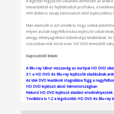
a legtöbb fogyasztó vásárlási döntéseit az árakra
meneteléből és fejlődéséből profitálva, a haték
499 dolláros tavaly bemutatott első lejátszókhoz 
Más elemzők is azt emelik ki, hogy sokkal jelent
milyen asztali nagyfelbontású lejátszót vásárolna
amúgy elhanyagolható különbségű kínálatának. Az í
szezonban már közel ezer HD DVD lemezből váloga
Kapcsolódó linkek:
A Blu-ray tábor visszavág az európai HD DVD sik
3:1 a HD DVD és Blu-ray lejátszók eladásának ar
Az idei DVD leadások stagnálása függ a nagyfelbont
HD DVD lejátszó akció Németországban
Rekord HD DVD lejátszó eladást eredményeztek 
Továbbra is 1:2 a legolcsóbb HD DVD és Blu-ray l