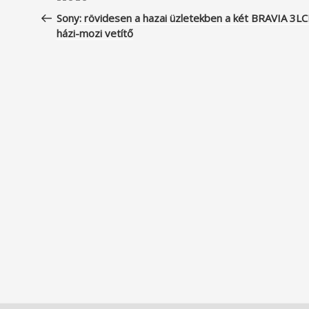
navigáció
bejegyzés
Sony: rövidesen a hazai üzletekben a két BRAVIA 3L
házi-mozi vetítő