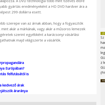
 alapozza. A DVD technológia több mint tízéves előre
onyabb gyártás eredményeként a HD DVD hardver ára a
képest 299 dollárra esett.
ősebb szerepe van az árnak abban, hogy a fogyasztók
k, mint akár a márkának, vagy akár a műsoros lemezek
L
géretek szerint egyébként a karácsonyi vásárlási
Sz
thatnak majd világszerte a vásárlók.
ha
ma
le
G
erpropagandára
z 
G
ánya Európában?
(Fr
ás felfutásától is
HI
a kedvező árak
ejátszók áraránya