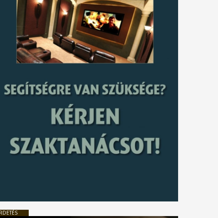
RDETÉS
tkező