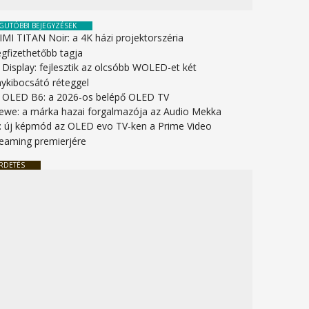
GUTÓBBI BEJEGYZÉSEK
IMI TITAN Noir: a 4K házi projektorszéria
gfizethetőbb tagja
 Display: fejlesztik az olcsóbb WOLED-et két
nykibocsátó réteggel
 OLED B6: a 2026-os belépő OLED TV
ewe: a márka hazai forgalmazója az Audio Mekka
: új képmód az OLED evo TV-ken a Prime Video
reaming premierjére
RDETÉS