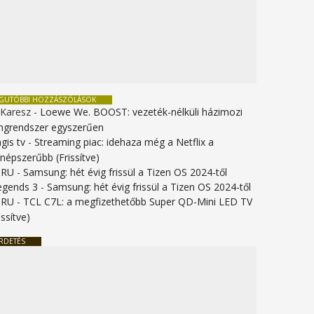
EGUTÓBBI HOZZÁSZÓLÁSOK
 Karesz
-
Loewe We. BOOST: vezeték-nélküli házimozi
ngrendszer egyszerűen
gis tv
-
Streaming piac: idehaza még a Netflix a
gnépszerűbb (Frissítve)
URU
-
Samsung: hét évig frissül a Tizen OS 2024-től
legends 3
-
Samsung: hét évig frissül a Tizen OS 2024-től
URU
-
TCL C7L: a megfizethetőbb Super QD-Mini LED TV
issítve)
RDETÉS