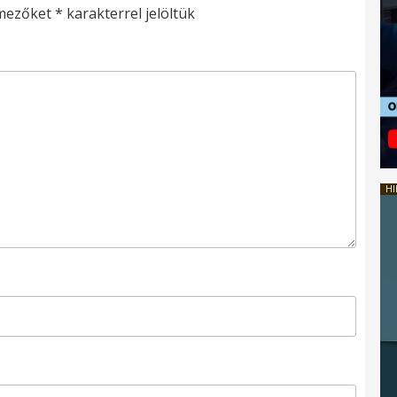
 mezőket
*
karakterrel jelöltük
HI