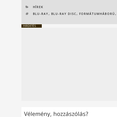
KATEGÓRIÁK
HÍREK
CÍMKÉK
BLU-RAY
,
BLU-RAY DISC
,
FORMÁTUMHÁBORÚ
HIRDETÉS
Vélemény, hozzászólás?