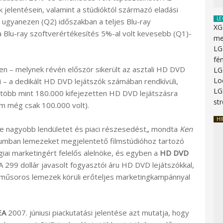
 jelentésein, valamint a stúdióktól származó eladási
LE
ag ugyanezen (Q2) időszakban a teljes Blu-ray
XG
 Blu-ray szoftverértékesítés 5%-al volt kevesebb (Q1)-
me
LG
fé
n – melynek révén először sikerült az asztali HD DVD
LG
Lo
ni – a dedikált HD DVD lejátszók számában rendkívüli,
LG
 több mint 180.000 kifejezetten HD DVD lejátszásra
st
ám még csak 100.000 volt).
HI
re nagyobb lendületet és piaci részesedést„ mondta
Ken
umban lemezeket megjelentető filmstúdióhoz tartozó
iai marketingért felelős alelnöke, és egyben a
HD DVD
A 299 dollár javasolt fogyasztói áru HD DVD lejátszókkal,
D műsoros lemezek körüli erőteljes marketingkampánnyal
EA
2007. júniusi piackutatási jelentése azt mutatja, hogy