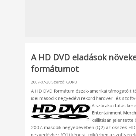
A HD DVD eladások növeked
formátumot
Beküldve:
2007-07-20
Szerző:
GURU
A HD DVD formátum észak-amerikai támogatóit 
idei második negyedévi rekord hardver- és szoftv
A szórakoztatás kere
Entertainment Merch
kiállításán jelentette
2007. második negyedévében (Q2) az összes HD 
negyedévhez (Q1) képest, miközben a szoftverel