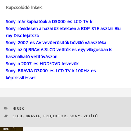
Kapcsolódó linkek:
Sony: már kaphatóak a D3000-es LCD TV-k
Sony: rövidesen a hazai üzletekben a BDP-S1E asztali Blu-
ray Disc lejátszó
Sony: 2007-es AV vevőerősítők bővülő választéka
Sony: az új BRAVIA 3LCD vetítők és egy világosban is
használható vetítővászon
Sony: a 2007-es HDD/DVD felvevők
Sony: BRAVIA D3000-es LCD TV-k 100Hz-es
képfrissítéssel
KATEGÓRIÁK
HÍREK
CÍMKÉK
3LCD
,
BRAVIA
,
PROJEKTOR
,
SONY
,
VETÍTŐ
HIRDETÉS