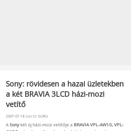
Sony: rövidesen a hazai üzletekben
a két BRAVIA 3LCD házi-mozi
vetítő
Beküldve:
2007-07-18
Szerző:
GURU
A
Sony
két új házi-mozi vetítője a
BRAVIA
VPL-AW10
,
VPL-