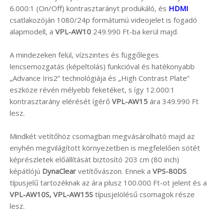
6.000:1 (On/Off) kontrasztarányt produkáló, és
HDMI
csatlakozóján 1080/24p formátumú videojelet is fogadó
alapmodell, a
VPL-AW10
249.990 Ft-ba kerül majd.
A mindezeken felül, vízszintes és függőleges
lencsemozgatás (képeltolás) funkcióval és hatékonyabb
„Advance Iris2” technológiája és „High Contrast Plate”
eszköze révén mélyebb feketéket, s így 12.000:1
kontrasztarány elérését ígérő
VPL-AW15
ára 349.990 Ft
lesz.
Mindkét vetítőhöz csomagban megvásárolható majd az
enyhén megvilágított környezetben is megfelelően sötét
képrészletek előállítását biztosító 203 cm (80 inch)
képátlójú
DynaClear
vetítővászon. Ennek a
VPS-80DS
típusjelű tartozéknak az ára plusz 100.000 Ft-ot jelent és a
VPL-AW10S, VPL-AW15S
típusjelölésű csomagok része
lesz.