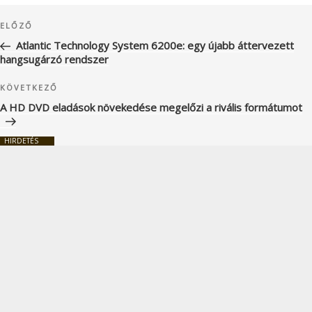
Bejegyzés
Korábbi
ELŐZŐ
navigáció
bejegyzés
Atlantic Technology System 6200e: egy újabb áttervezett
hangsugárzó rendszer
Következő
KÖVETKEZŐ
bejegyzés
A HD DVD eladások növekedése megelőzi a rivális formátumot
HIRDETÉS