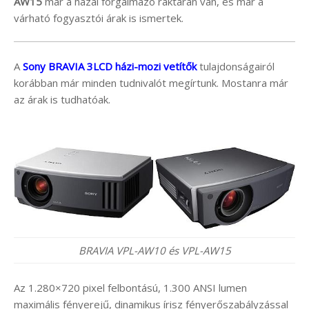
AW15
már a hazai forgalmazó raktárán van, és már a
várható fogyasztói árak is ismertek.
A
Sony BRAVIA 3LCD házi-mozi vetítők
tulajdonságairól
korábban már minden tudnivalót megírtunk. Mostanra már
az árak is tudhatóak.
BRAVIA VPL-AW10 és VPL-AW15
Az 1.280×720 pixel felbontású, 1.300 ANSI lumen
maximális fényerejű, dinamikus írisz fényerőszabályzással