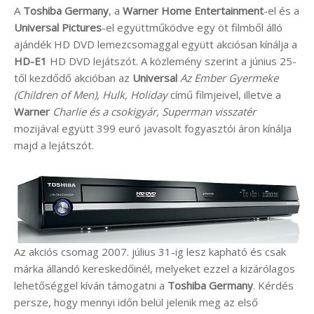
A
Toshiba Germany
, a
Warner Home Entertainment
-el és a
Universal Pictures
-el együttműködve egy öt filmből álló
ajándék HD DVD lemezcsomaggal együtt akciósan kínálja a
HD-E1
HD DVD lejátszót. A közlemény szerint a június 25-
től kezdődő akcióban az
Universal
Az Ember Gyermeke
(Children of Men), Hulk, Holiday
című filmjeivel, illetve a
Warner
Charlie és a csokigyár, Superman visszatér
mozijával együtt 399 euró javasolt fogyasztói áron kínálja
majd a lejátszót.
Az akciós csomag 2007. július 31-ig lesz kapható és csak
márka állandó kereskedőinél, melyeket ezzel a kizárólagos
lehetőséggel kíván támogatni a
Toshiba Germany
. Kérdés
persze, hogy mennyi időn belül jelenik meg az első