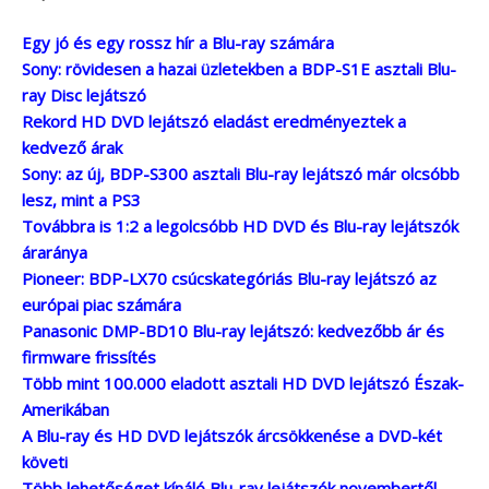
Egy jó és egy rossz hír a Blu-ray számára
Sony: rövidesen a hazai üzletekben a BDP-S1E asztali Blu-
ray Disc lejátszó
Rekord HD DVD lejátszó eladást eredményeztek a
kedvező árak
Sony: az új, BDP-S300 asztali Blu-ray lejátszó már olcsóbb
lesz, mint a PS3
Továbbra is 1:2 a legolcsóbb HD DVD és Blu-ray lejátszók
áraránya
Pioneer: BDP-LX70 csúcskategóriás Blu-ray lejátszó az
európai piac számára
Panasonic DMP-BD10 Blu-ray lejátszó: kedvezőbb ár és
firmware frissítés
Több mint 100.000 eladott asztali HD DVD lejátszó Észak-
Amerikában
A Blu-ray és HD DVD lejátszók árcsökkenése a DVD-két
követi
Több lehetőséget kínáló Blu-ray lejátszók novembertől