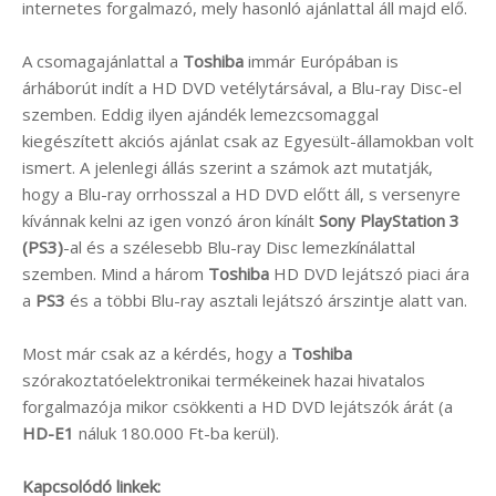
internetes forgalmazó, mely hasonló ajánlattal áll majd elő.
A csomagajánlattal a
Toshiba
immár Európában is
árháborút indít a HD DVD vetélytársával, a Blu-ray Disc-el
szemben. Eddig ilyen ajándék lemezcsomaggal
kiegészített akciós ajánlat csak az Egyesült-államokban volt
ismert. A jelenlegi állás szerint a számok azt mutatják,
hogy a Blu-ray orrhosszal a HD DVD előtt áll, s versenyre
kívánnak kelni az igen vonzó áron kínált
Sony PlayStation 3
(PS3)
-al és a szélesebb Blu-ray Disc lemezkínálattal
szemben. Mind a három
Toshiba
HD DVD lejátszó piaci ára
a
PS3
és a többi Blu-ray asztali lejátszó árszintje alatt van.
Most már csak az a kérdés, hogy a
Toshiba
szórakoztatóelektronikai termékeinek hazai hivatalos
forgalmazója mikor csökkenti a HD DVD lejátszók árát (a
HD-E1
náluk 180.000 Ft-ba kerül).
Kapcsolódó linkek: