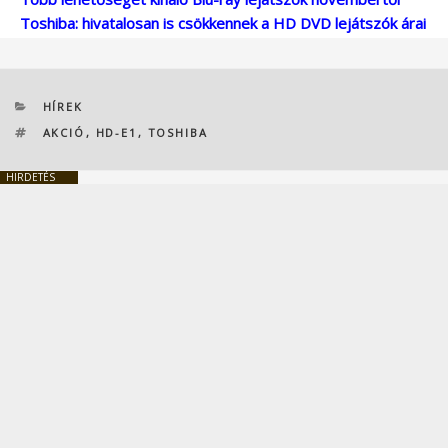
Toshiba: hivatalosan is csökkennek a HD DVD lejátszók árai
KATEGÓRIÁK
HÍREK
CÍMKÉK
AKCIÓ
,
HD-E1
,
TOSHIBA
HIRDETÉS