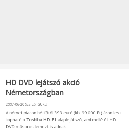
HD DVD lejátszó akció
Németországban
Beküldve:
2007-06-20
Szerző:
GURU
A német piacon hétfőtől 399 euró (kb. 99.000 Ft) áron lesz
kapható a
Toshiba HD-E1
alaplejátszó, ami mellé öt HD
DVD műsoros lemezt is adnak.