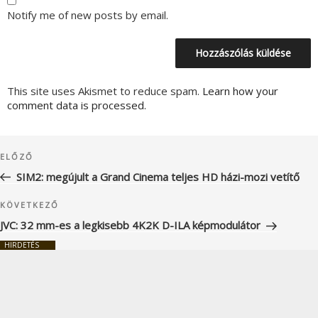
Notify me of new posts by email.
This site uses Akismet to reduce spam.
Learn how your
comment data is processed.
Bejegyzés
Korábbi
ELŐZŐ
navigáció
bejegyzés
SIM2: megújult a Grand Cinema teljes HD házi-mozi vetítő
Következő
KÖVETKEZŐ
bejegyzés
JVC: 32 mm-es a legkisebb 4K2K D-ILA képmodulátor
HIRDETÉS