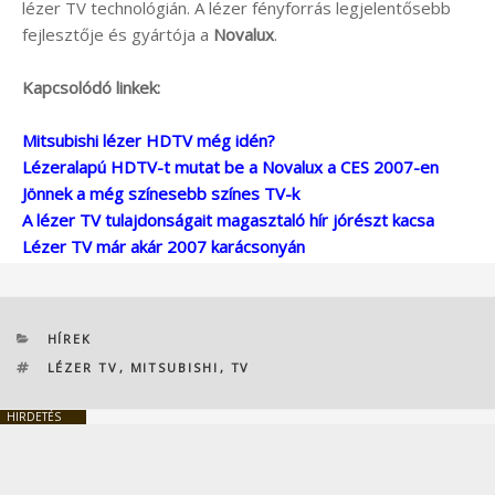
lézer TV technológián. A lézer fényforrás legjelentősebb
fejlesztője és gyártója a
Novalux
.
Kapcsolódó linkek:
Mitsubishi lézer HDTV még idén?
Lézeralapú HDTV-t mutat be a Novalux a CES 2007-en
Jönnek a még színesebb színes TV-k
A lézer TV tulajdonságait magasztaló hír jórészt kacsa
Lézer TV már akár 2007 karácsonyán
KATEGÓRIÁK
HÍREK
CÍMKÉK
LÉZER TV
,
MITSUBISHI
,
TV
HIRDETÉS