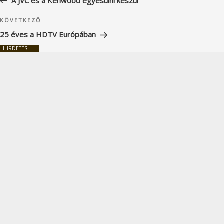
A JVC és a Kenwood egyesülni készül
Következő
KÖVETKEZŐ
bejegyzés
25 éves a HDTV Európában
HIRDETÉS