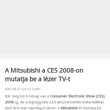
A Mitsubishi a CES 2008-on
mutatja be a lézer TV-t
Beküldve:
2007-06-27
Szerző:
GURU
Bár még bő 6 hónap van a
Consumer Electronic Show (CES)
2008
-ig, de a legnagyobb szórakoztatóelektronikai kiállítás
első híre már napvilágot látott: a
Mitsubishi
itt mutatja be