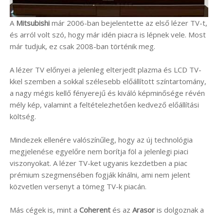
A
Mitsubishi
már 2006-ban bejelentette az első lézer TV-t,
és arról volt szó, hogy már idén piacra is lépnek vele. Most
már tudjuk, ez csak 2008-ban történik meg.
A lézer TV előnyei a jelenleg elterjedt plazma és LCD TV-
kkel szemben a sokkal szélesebb előállított színtartomány,
a nagy mégis kellő fényerejű és kiváló képminősége révén
mély kép, valamint a feltételezhetően kedvező előállítási
költség.
Mindezek ellenére valószínűleg, hogy az új technológia
megjelenése egyelőre nem borítja föl a jelenlegi piaci
viszonyokat. A lézer TV-ket ugyanis kezdetben a piac
prémium szegmensében fogják kínálni, ami nem jelent
közvetlen versenyt a tömeg TV-k piacán.
Más cégek is, mint a
Coherent
és az
Arasor
is dolgoznak a