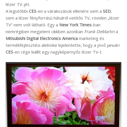
lézer TV-jét.
A legutóbbi
CES
-en a várakozások ellenére sem a
SED
,
sem a lézer fényforrású hátulról vetítős TV, röviden „lézer
TV” nem volt látható. Egy a
New York Times
-ban
nemrégiben megjelent cikkben azonban
Frank DeMartin
a
Mitsubishi Digital Electronics America
marketing és
termékfejlesztési alelnöke kijelentette, hogy a jövő januári
CES
-en cége kiállít egy nagyképernyős lézer TV-t.