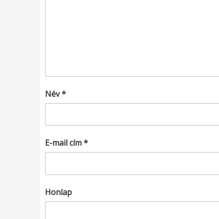
Név
*
E-mail cím
*
Honlap