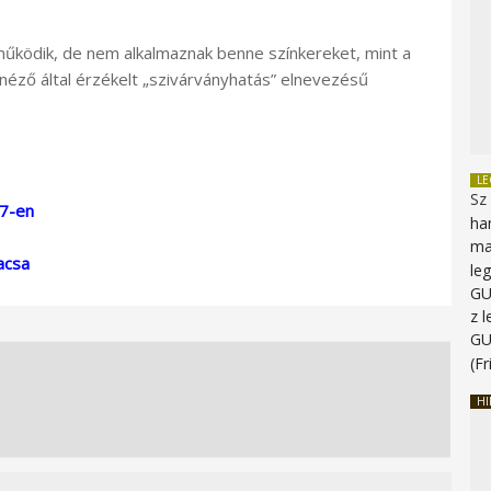
ködik, de nem alkalmaznak benne színkereket, mint a
éző által érzékelt „szivárványhatás” elnevezésű
L
Sz
07-en
ha
ma
acsa
le
G
z 
G
(Fr
HI