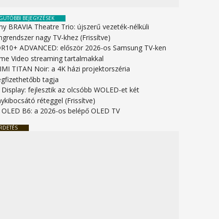
GUTÓBBI BEJEGYZÉSEK
ny BRAVIA Theatre Trio: újszerű vezeték-nélküli
ngrendszer nagy TV-khez (Frissítve)
R10+ ADVANCED: először 2026-os Samsung TV-ken
ime Video streaming tartalmakkal
IMI TITAN Noir: a 4K házi projektorszéria
gfizethetőbb tagja
 Display: fejlesztik az olcsóbb WOLED-et két
ykibocsátó réteggel (Frissítve)
 OLED B6: a 2026-os belépő OLED TV
RDETÉS