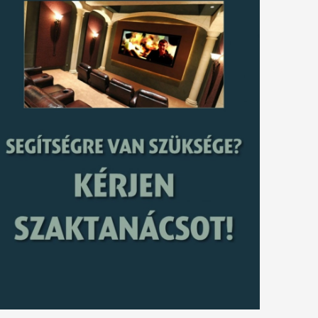
tkező
gyzés