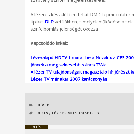
A lézeres készülékben tehát DMD képmodulátor mű
tipikus
DLP
vetítőkben, s melyek működése a sok n
színfelbomlás jelenségét okozza.
Kapcsolódó linkek:
Lézeralapú HDTV-t mutat be a Novalux a CES 20
Jönnek a még színesebb színes TV-k
A lézer TV tulajdonságait magasztaló hír jórészt k
Lézer TV már akár 2007 karácsonyán
KATEGÓRIÁK
HÍREK
CÍMKÉK
HDTV
,
LÉZER
,
MITSUBISHI
,
TV
HIRDETÉS