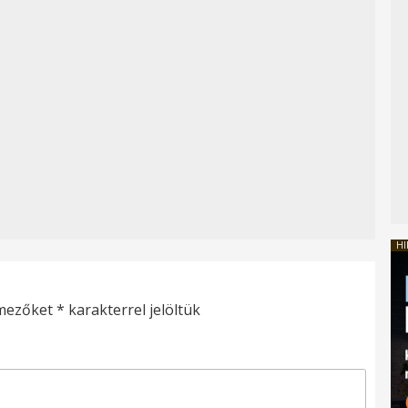
HI
 mezőket
*
karakterrel jelöltük