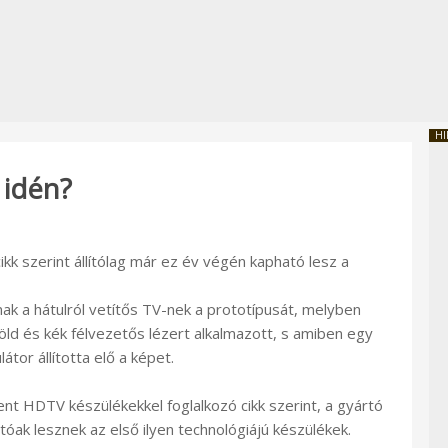
HI
 idén?
kk szerint állítólag már ez év végén kapható lesz a
k a hátulról vetítős TV-nek a prototípusát, melyben
ld és kék félvezetős lézert alkalmazott, s amiben egy
or állította elő a képet.
nt HDTV készülékekkel foglalkozó cikk szerint, a gyártó
óak lesznek az első ilyen technológiájú készülékek.