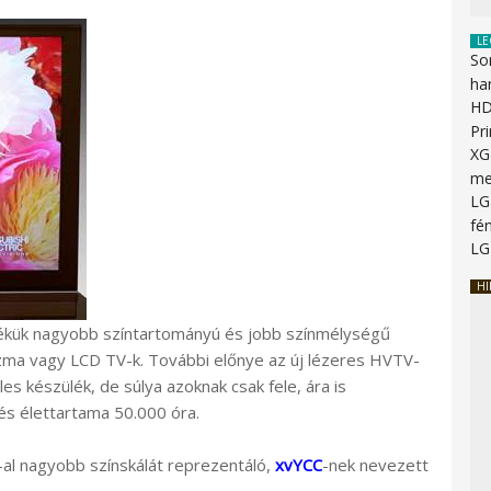
LE
So
ha
HD
Pr
XG
me
LG
fén
LG
HI
ülékük nagyobb színtartományú és jobb színmélységű
plazma vagy LCD TV-k. További előnye az új lézeres HVTV-
es készülék, de súlya azoknak csak fele, ára is
és élettartama 50.000 óra.
%-al nagyobb színskálát reprezentáló,
xvYCC
-nek nevezett