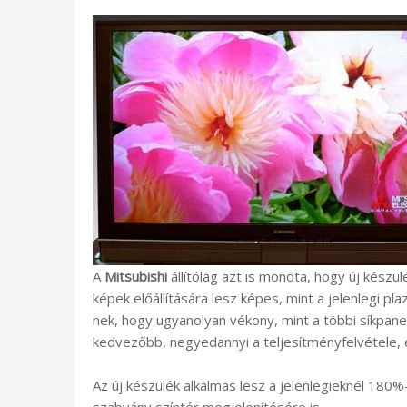
A
Mitsubishi
állítólag azt is mondta, hogy új kész
képek előállítására lesz képes, mint a jelenlegi 
nek, hogy ugyanolyan vékony, mint a többi síkpanel
kedvezőbb, negyedannyi a teljesítményfelvétele, 
Az új készülék alkalmas lesz a jelenlegieknél 180
szabvány színtér megjelenítésére is.