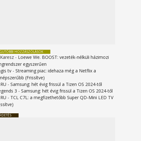
EGUTÓBBI HOZZÁSZÓLÁSOK
 Karesz
-
Loewe We. BOOST: vezeték-nélküli házimozi
ngrendszer egyszerűen
gis tv
-
Streaming piac: idehaza még a Netflix a
gnépszerűbb (Frissítve)
URU
-
Samsung: hét évig frissül a Tizen OS 2024-től
legends 3
-
Samsung: hét évig frissül a Tizen OS 2024-től
URU
-
TCL C7L: a megfizethetőbb Super QD-Mini LED TV
issítve)
RDETÉS