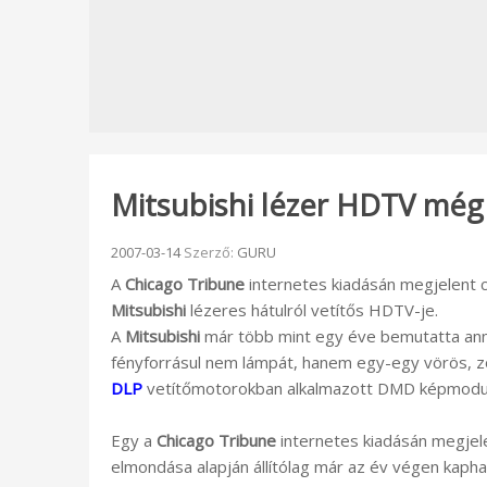
Mitsubishi lézer HDTV még
Beküldve:
2007-03-14
Szerző:
GURU
A
Chicago Tribune
internetes kiadásán megjelent ci
Mitsubishi
lézeres hátulról vetítős HDTV-je.
A
Mitsubishi
már több mint egy éve bemutatta anna
fényforrásul nem lámpát, hanem egy-egy vörös, zö
DLP
vetítőmotorokban alkalmazott DMD képmodulát
Egy a
Chicago Tribune
internetes kiadásán megjele
elmondása alapján állítólag már az év végen kaphat