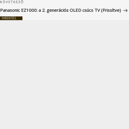
Következő
KÖVETKEZŐ
bejegyzés
Panasonic EZ1000: a 2. generációs OLED csúcs TV (Frissítve)
HIRDETÉS