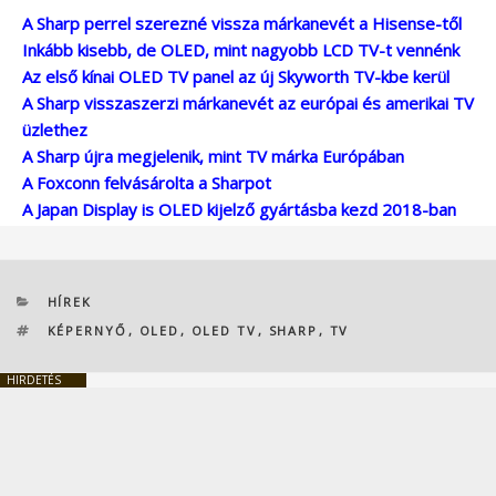
A Sharp perrel szerezné vissza márkanevét a Hisense-től
Inkább kisebb, de OLED, mint nagyobb LCD TV-t vennénk
Az első kínai OLED TV panel az új Skyworth TV-kbe kerül
A Sharp visszaszerzi márkanevét az európai és amerikai TV
üzlethez
A Sharp újra megjelenik, mint TV márka Európában
A Foxconn felvásárolta a Sharpot
A Japan Display is OLED kijelző gyártásba kezd 2018-ban
KATEGÓRIÁK
HÍREK
CÍMKÉK
KÉPERNYŐ
,
OLED
,
OLED TV
,
SHARP
,
TV
HIRDETÉS