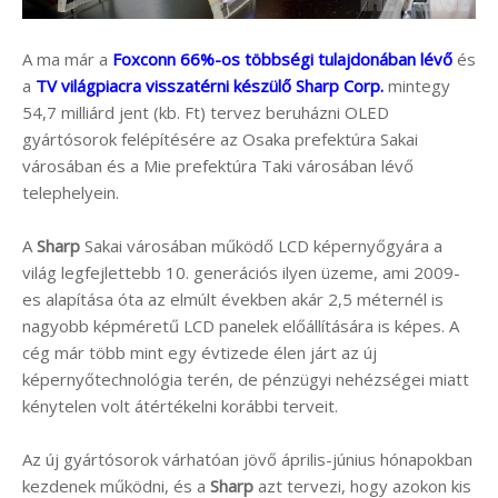
A ma már a
Foxconn 66%-os többségi tulajdonában lévő
és
a
TV világpiacra visszatérni készülő Sharp Corp.
mintegy
54,7 milliárd jent (kb. Ft) tervez beruházni OLED
gyártósorok felépítésére az Osaka prefektúra Sakai
városában és a Mie prefektúra Taki városában lévő
telephelyein.
A
Sharp
Sakai városában működő LCD képernyőgyára a
világ legfejlettebb 10. generációs ilyen üzeme, ami 2009-
es alapítása óta az elmúlt években akár 2,5 méternél is
nagyobb képméretű LCD panelek előállítására is képes. A
cég már több mint egy évtizede élen járt az új
képernyőtechnológia terén, de pénzügyi nehézségei miatt
kénytelen volt átértékelni korábbi terveit.
Az új gyártósorok várhatóan jövő április-június hónapokban
kezdenek működni, és a
Sharp
azt tervezi, hogy azokon kis