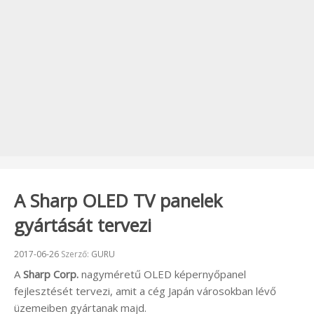
A Sharp OLED TV panelek
gyártását tervezi
Beküldve:
2017-06-26
Szerző:
GURU
A
Sharp Corp.
nagyméretű OLED képernyőpanel
fejlesztését tervezi, amit a cég Japán városokban lévő
üzemeiben gyártanak majd.