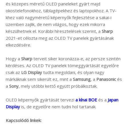
és közepes méretű OLED paneleket gyárt majd
okostelefonokhoz, táblagépekhez és laptopokhoz. A TV-
khez való nagyméretű képernyők fejlesztése a sakai-i
üzemben zajlik, de nem világos, hogy ezek mikorra
készülhetnek el. Korábbi híresztelések szerint, a
Sharp
2021-et célozta meg az OLED TV panelek gyártásának
elkezdésére.
Hogy a
Sharp
terveit siker koronázza-e, az persze szintén
kérdéses. Az OLED TV panelek tömeggyártását egyelőre
csak az
LG Display
tudta megoldani, és olyan nagy
márkáknak sem sikerült ez, mint a
Samsung
, a
Panasonic
és
a
Sony
, mely utóbbi kettő együtt próbálkoztak.
OLED képernyők gyártását tervezi
a kínai BOE
és a
Japan
Display
is, de egyelőre nem tudni hol tartanak.
Kapcsolódó linkek: