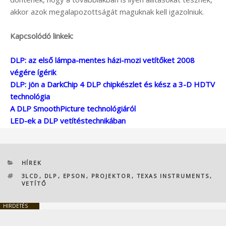
akkor azok megalapozottságát maguknak kell igazolniuk.
Kapcsolódó linkek:
DLP: az első lámpa-mentes házi-mozi vetítőket 2008
végére ígérik
DLP: jön a DarkChip 4 DLP chipkészlet és kész a 3-D HDTV
technológia
A DLP SmoothPicture technológiáról
LED-ek a DLP vetítéstechnikában
KATEGÓRIÁK
HÍREK
CÍMKÉK
3LCD
,
DLP
,
EPSON
,
PROJEKTOR
,
TEXAS INSTRUMENTS
,
VETÍTŐ
HIRDETÉS