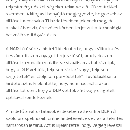
teljesítményt és költségeket tekintve a
3LCD
vetítőkkel
szemben. A kifogást benyújtó megjegyezte, hogy ezek az
állítások nemcsak a
TI
hirdetéseiben jelennek meg, de
azokat átveszik, és széles körben terjesztik a technológiát
használó vetítőgyártók is.
A
NAD
kérésére a hirdető kijelentette, hogy leállította és
beszünteti azon anyagok terjesztését, amelyek azon
állításokra vonatkoznak illetve vizuálisan azt ábrázolják,
hogy a
DLP
vetítők „teljesen zártak” vagy „teljesen
szigeteltek” és „teljesen porvédettek”. Továbbiakban a
hirdető azt is kijelentette, hogy nem használja azon
állításokat sem, hogy a
DLP
vetítők zárt vagy szigetelt
optikával rendelkeznek.
A hirdető a változtatások érdekében áttekinti a
DLP
-ről
szóló prospektusait, online hirdetéseit, és ez az áttekintés
hamarosan lezárul. Azt is kijelentette, hogy végleg leveszii