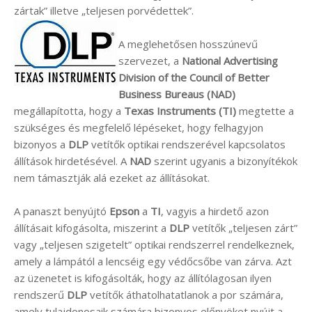
zártak” illetve „teljesen porvédettek”.
A meglehetősen hosszúnevű
szervezet, a
National Advertising
Division of the Council of Better
Business Bureaus (NAD)
megállapította, hogy a
Texas Instruments (TI)
megtette a
szükséges és megfelelő lépéseket, hogy felhagyjon
bizonyos a
DLP
vetítők optikai rendszerével kapcsolatos
állítások hirdetésével. A
NAD
szerint ugyanis a bizonyítékok
nem támasztják alá ezeket az állításokat.
A panaszt benyújtó
Epson
a
TI
, vagyis a hirdető azon
állításait kifogásolta, miszerint a
DLP
vetítők „teljesen zárt”
vagy „teljesen szigetelt” optikai rendszerrel rendelkeznek,
amely a lámpától a lencséig egy védőcsőbe van zárva. Azt
az üzenetet is kifogásolták, hogy az állítólagosan ilyen
rendszerű
DLP
vetítők áthatolhatatlanok a por számára,
amely tulajdonosaik számára bizonyos előnyöket nyújt a