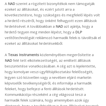
A
NAD
szerint a rögzített bizonyítékok nem támogatják
ezeket az állításokat, és ezért jutott arra a
következtetésre, hogy szükséges és megfelelő lépés volt
a hirdető részéről, hogy önként felhagyott ezen állítások
hirdetésével. A továbbiakban a
NAD
azt ajánlja, hogy a
hirdető tegyen meg minden lépést, hogy a
DLP
vetítőtechnológiát reklámozó harmadik felek is távolítsák el
ezeket az állításokat hirdetéseikből.
A
Texas Instruments
közleményében megerősítette a
NAD
felé tett elkötelezettségét, az említett állítások
beszüntetése vonatkozásában. A cég azt is kijelentette,
hogy komolyan veszi ügyféltájékoztatási felelősségét,
legyen szó közvetlen vagy a nevében eljáró marketin
képviselők tevékenységéről, és informálja a harmadik
feleket, hogy befejezi a fenti állítások hirdetését.
Kommunikációja részeként a cég világossá teszi a
harmadik felek számára, hogy amennyiben azok úgy
döntenek, hogy a továbbiakban is ilyen állításokat tesznek,