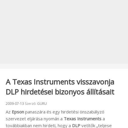
A Texas Instruments visszavonja
DLP hirdetései bizonyos állításait
Beküldve:
2009-07-13
Szerző:
GURU
Az
Epson
panaszára és egy hirdetési önszabályzó
szervezet eljárása nyomán a
Texas Instruments
a
továbbiakban nem hirdeti, hogy a
DLP
vetítők „teljese