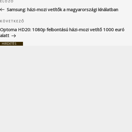
Korábbi
ELŐZŐ
navigáció
bejegyzés
Samsung: házi-mozi vetítők a magyarországi kínálatban
Következő
KÖVETKEZŐ
bejegyzés
Optoma HD20: 1080p felbontású házi-mozi vetítő 1000 euró
alatt
HIRDETÉS