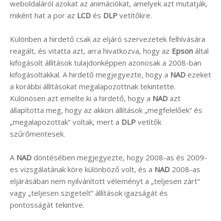
weboldaláról azokat az animációkat, amelyek azt mutatják,
miként hat a por az
LCD
és
DLP
vetítőkre.
Különben a hirdető csak az eljáró szervezetek felhívására
reagált, és vitatta azt, arra hivatkozva, hogy az
Epson
által
kifogásolt állítások tulajdonképpen azonosak a 2008-ban
kifogásoltakkal. A hirdető megjegyezte, hogy a
NAD
ezeket
a korábbi állításokat megalapozottnak tekintette.
Különösen azt emelte ki a hirdető, hogy a
NAD
azt
állapította meg, hogy az akkori állítások „megfelelőek” és
„megalapozottak” voltak, mert a
DLP
vetítők
szűrőmentesek.
A
NAD
döntésében megjegyezte, hogy 2008-as és 2009-
es vizsgálatának köre különböző volt, és a
NAD
2008-as
eljárásában nem nyilvánított véleményt a „teljesen zárt”
vagy „teljesen szigetelt” állítások igazságát és
pontosságát tekintve.