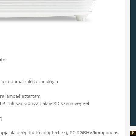
átor
hoz optimalizáló technológia
ra lámpaélettartam
P Link szinkronizált aktív 3D szemüveggel
y)
dlapja alá beépíthető adapterhez), PC RGBHV/komponens
HI