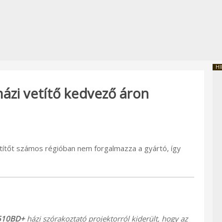
HI
ázi vetítő kedvező áron
etítőt számos régióban nem forgalmazza a gyártó, így
510BD+
házi szórakoztató projektorról kiderült, hogy az