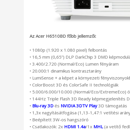
Az Acer H6510BD főbb jellemzői:
• 1080p (1.920 x 1.080 pixel) felbontás
• 16,5 mm (0,65”) DLP DarkChip 3 DMD képmodul
• 3.400/2.720 (Normal/Eco) Lumen fényáram
• 20.000:1 dinamikus kontrasztarány
• LumiSense + a képet a környezeti fényviszonyok
• ColorBoost 3D és ColorSafe II technológiák
• 5.000/6.000/10.000 (Normal/Eco/ExtremeEco) ó
• 144Hz Triple Flash 3D Ready képmegjelenítés DL
•
Blu-ray 3D
és
NVIDIA 3DTV Play
3D támogatás
• 1,3x nagyításátfogása (1,13-1,47:1 vetítési arán
• Beépített 3W-os hangszóró
• Csatlakozók: 2x
HDMI 1.4a
/1x
MHL
(a vetítő fe