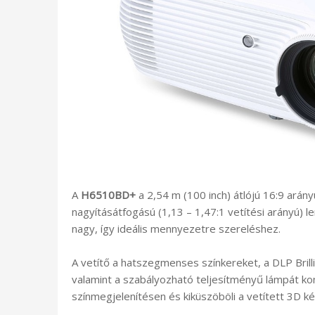
A
H6510BD+
a 2,54 m (100 inch) átlójú 16:9 arán
nagyításátfogású (1,13 – 1,47:1 vetítési arányú) l
nagy, így ideális mennyezetre szereléshez.
A vetítő a hatszegmenses színkereket, a DLP Bril
valamint a szabályozható teljesítményű lámpát kom
színmegjelenítésen és kiküszöböli a vetített 3D k