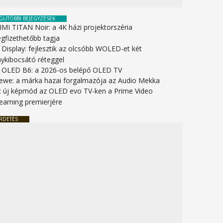
GUTÓBBI BEJEGYZÉSEK
IMI TITAN Noir: a 4K házi projektorszéria
gfizethetőbb tagja
 Display: fejlesztik az olcsóbb WOLED-et két
nykibocsátó réteggel
 OLED B6: a 2026-os belépő OLED TV
ewe: a márka hazai forgalmazója az Audio Mekka
: új képmód az OLED evo TV-ken a Prime Video
reaming premierjére
RDETÉS