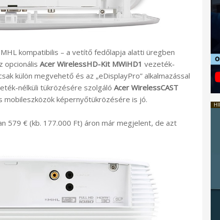
L kompatibilis – a vetítő fedőlapja alatti üregben
z opcionális
Acer WirelessHD-Kit MWiHD1
vezeték-
ancsak külön megvehető és az „eDisplayPro” alkalmazással
eték-nélküli tükrözésére szolgáló
Acer WirelessCAST
s mobileszközök képernyőtükrözésére is jó.
HI
 579 € (kb. 177.000 Ft) áron már megjelent, de azt