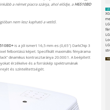
ginkább a német piacra szánja, ahol elődje, a
H6510BD
LE
XG
me
ióban nem lesz kapható a vetítő.
LG
fé
LG
Lo
LG
6510BD+
is a jól ismert 16,5 mm-es (0,65″) DarkChip 3
st
ixel felbontású képet. Specifikált maximális fényárama
lack” dinamikus kontrasztaránya 20.000:1. A beépített
HI
nyokat érzékelve és a forráskép spektrumának
rejét és színtelítettségét.