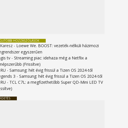
EGUTÓBBI HOZZÁSZÓLÁSOK
 Karesz
-
Loewe We. BOOST: vezeték-nélküli házimozi
ngrendszer egyszerűen
gis tv
-
Streaming piac: idehaza még a Netflix a
gnépszerűbb (Frissítve)
URU
-
Samsung: hét évig frissül a Tizen OS 2024-től
legends 3
-
Samsung: hét évig frissül a Tizen OS 2024-től
URU
-
TCL C7L: a megfizethetőbb Super QD-Mini LED TV
issítve)
RDETÉS