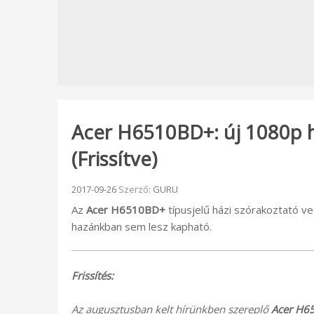
Acer H6510BD+: új 1080p h
(Frissítve)
Beküldve:
2017-09-26
Szerző:
GURU
Az
Acer H6510BD+
típusjelű házi szórakoztató v
hazánkban sem lesz kapható.
Frissítés:
Az augusztusban kelt hírünkben szereplő
Acer H6