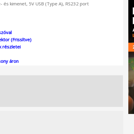
- és kimenet, 5V USB (Type A), RS232 port
szóval
tor (Frissítve)
 részletei
sony áron