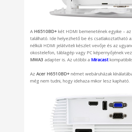
A
H6510BD+
két HDMI bemenetének egyike – az MH
található. Ide helyezhető be és csatlakoztatható a
nélküli HDMI jelátviteli készlet vevője és az ugy
okostelefon, táblagép vagy PC képernyőjének vez
MWA3
adapter is. Az utóbbi a
Miracast
kompatibili
Az
Acer H6510BD+
német webáruházak kínálatában
még nem tudni, hogy idehaza mikor lesz kapható.