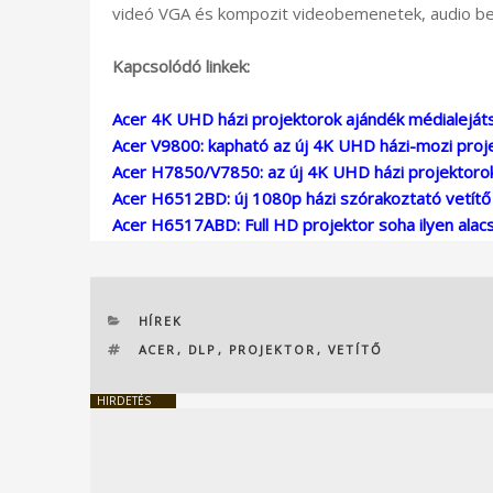
videó VGA és kompozit videobemenetek, audio be
Kapcsolódó linkek:
Acer 4K UHD házi projektorok ajándék médialeját
Acer V9800: kapható az új 4K UHD házi-mozi projek
Acer H7850/V7850: az új 4K UHD házi projektorok
Acer H6512BD: új 1080p házi szórakoztató vetítő
Acer H6517ABD: Full HD projektor soha ilyen alac
KATEGÓRIÁK
HÍREK
CÍMKÉK
ACER
,
DLP
,
PROJEKTOR
,
VETÍTŐ
HIRDETÉS