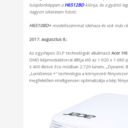
tulajdonképpen a
H6512BD
klónja, és a gyártó le
nagyon sikeresen futott.
H6510BD+
modellszámmal idehaza és sok más rég
2017. augusztus 8.:
Az egychipes DLP technológiát alkalmazó
Acer H
DMD képmodulátorral állítja elő az 1.920 x 1.080 p
3.400 illetve Eco módban 2.720 lumen, „Dynamic B
„LumiSense +” technológia a környezeti fényviszo
megfelelően intelligensen optimalizálja a kép fénye