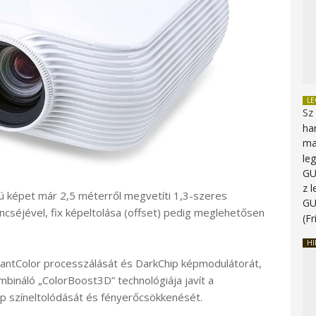
L
Sz
ha
ma
le
G
z 
yú képet már 2,5 méterről megvetíti 1,3-szeres
G
encséjével, fix képeltolása (offset) pedig meglehetősen
(Fr
HI
liantColor processzálását és DarkChip képmodulátorát,
bináló „ColorBoost3D” technológiája javít a
ép színeltolódását és fényerőcsökkenését.