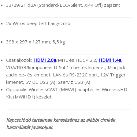
33/29/21 dBA (Standard/ECO/Silent, XPR Off) zajszint
2x5W-os beépített hangszóró
398 x 297 x 127 mm, 5,5 kg
Csatlakozók:
HDMI 2.0a
/MHL és HDCP 2.2,
HDMI 1.4a
,
VGA/RGB/komponens D-Sub15 be- és kimenet, Mini Jack
audio be- és kimenet, LAN és RS-232C port, 12V Trigger
kimenet, 5V DC USB (A), Szerviz USB (A)
Opcionális WirelessCAST (MWA3) adapter és WirelessHD-
Kit (MWiHD1) készlet
Kapcsolódó tartalmak kereséséhez az alábbi címkék
használatát javasoljuk.