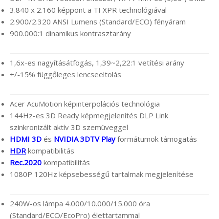
3.840 x 2.160 képpont a TI XPR technológiával
2.900/2.320 ANSI Lumens (Standard/ECO) fényáram
900.000:1 dinamikus kontrasztarány
1,6x-es nagyításátfogás, 1,39~2,22:1 vetítési arány
+/-15% függőleges lencseeltolás
Acer AcuMotion képinterpolációs technológia
144Hz-es 3D Ready képmegjelenítés DLP Link
szinkronizált aktív 3D szemüveggel
HDMI 3D
és
NVIDIA 3DTV Play
formátumok támogatás
HDR
kompatibilitás
Rec.2020
kompatibilitás
1080P 120Hz képsebességű tartalmak megjelenítése
240W-os lámpa 4.000/10.000/15.000 óra
(Standard/ECO/EcoPro) élettartammal