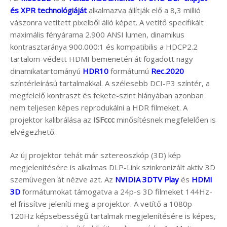
és XPR technológiáját
alkalmazva állítják elő a 8,3 millió
vászonra vetített pixelből álló képet. A vetítő specifikált
maximális fényárama 2.900 ANSI lumen, dinamikus
kontrasztaránya 900.000:1 és kompatibilis a HDCP2.2
tartalom-védett HDMI bemenetén át fogadott nagy
dinamikatartományú
HDR10
formátumú
Rec.2020
színtérleírású tartalmakkal. A szélesebb DCI-P3 színtér, a
megfelelő kontraszt és fekete-szint hiányában azonban
nem teljesen képes reprodukálni a HDR filmeket. A
projektor kalibrálása az
ISFccc
minősítésnek megfelelően is
elvégezhető.
Az új projektor tehát már sztereoszkóp (3D) kép
megjelenítésére is alkalmas DLP-Link szinkronizált aktív 3D
szemüvegen át nézve azt. Az
NVIDIA 3DTV Play
és
HDMI
3D
formátumokat támogatva a 24p-s 3D filmeket 144Hz-
el frissítve jeleníti meg a projektor. A vetítő a 1080p
120Hz képsebességű tartalmak megjelenítésére is képes,