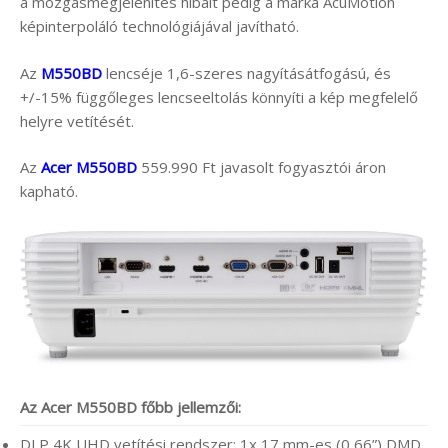
a mozgásmegjelenítés hibáit pedig a márka AcuMotion
képinterpoláló technológiájával javítható.
Az
M550BD
lencséje 1,6-szeres nagyításátfogású, és
+/-15% függőleges lencseeltolás könnyíti a kép megfelelő
helyre vetítését.
Az
Acer M550BD
559.990 Ft javasolt fogyasztói áron
kapható.
Az Acer M550BD főbb jellemzői:
DLP 4K UHD vetítési rendszer; 1x 17 mm-es (0,66”) DMD