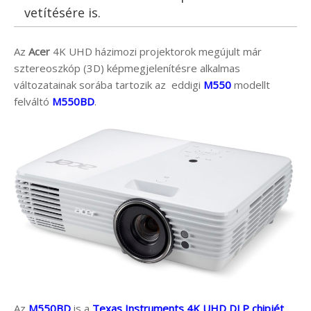
vetítésére is.
Az
Acer
4K UHD házimozi projektorok megújult már
sztereoszkóp (3D) képmegjelenítésre alkalmas
változatainak sorába tartozik az eddigi
M550
modellt
felváltó
M550BD
.
Az
M550BD
is a
Texas Instruments 4K UHD DLP chipjét