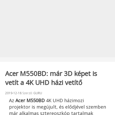
Acer M550BD: már 3D képet is
vetít a 4K UHD házi vetítő
Beküldve:
2019-12-18
Szerző:
GURU
Az
Acer M550BD
4K UHD házimozi
projektor is megújult, és elődjével szemben
már alkalmas sztereoszkóp tartalmak