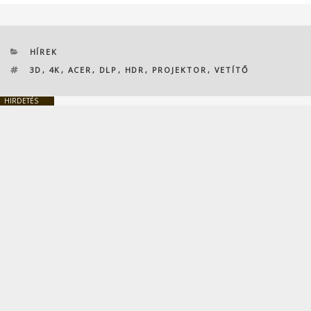
KATEGÓRIÁK
HÍREK
CÍMKÉK
3D
,
4K
,
ACER
,
DLP
,
HDR
,
PROJEKTOR
,
VETÍTŐ
HIRDETÉS