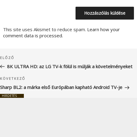
This site uses Akismet to reduce spam.
Learn how your
comment data is processed.
Bejegyzés
Korábbi
ELŐZŐ
navigáció
bejegyzés
8K ULTRA HD: az LG TV-k fölül is múlják a követelményeket
Következő
KÖVETKEZŐ
bejegyzés
Sharp BL2: a márka első Európában kapható Android TV-je
HIRDETÉS