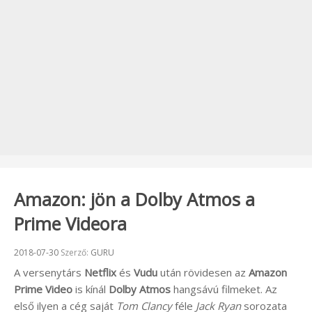
Amazon: jön a Dolby Atmos a
Prime Videora
Beküldve:
2018-07-30
Szerző:
GURU
A versenytárs
Netflix
és
Vudu
után rövidesen az
Amazon
Prime Video
is kínál
Dolby Atmos
hangsávú filmeket. Az
első ilyen a cég saját
Tom Clancy
féle
Jack Ryan
sorozata