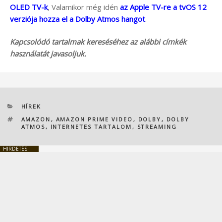
OLED TV-k
, Valamikor még idén
az Apple TV-re a tvOS 12
verziója hozza el a Dolby Atmos hangot
.
Kapcsolódó tartalmak kereséséhez az alábbi címkék
használatát javasoljuk.
KATEGÓRIÁK
HÍREK
CÍMKÉK
AMAZON
,
AMAZON PRIME VIDEO
,
DOLBY
,
DOLBY
ATMOS
,
INTERNETES TARTALOM
,
STREAMING
HIRDETÉS