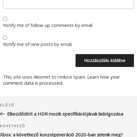
Notify me of follow-up comments by email.
Notify me of new posts by email.
This site uses Akismet to reduce spam.
Learn how your
comment data is processed.
Bejegyzés
Korábbi
ELŐZŐ
navigáció
bejegyzés
Elkezdődött a HDR mozik specifikációjának kidolgozása
Következő
KÖVETKEZŐ
bejegyzés
Xbox: a következő konzolgeneráció 2020-ban jelenik meg?