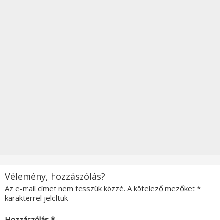
Vélemény, hozzászólás?
Az e-mail címet nem tesszük közzé.
A kötelező mezőket
*
karakterrel jelöltük
Hozzászólás
*