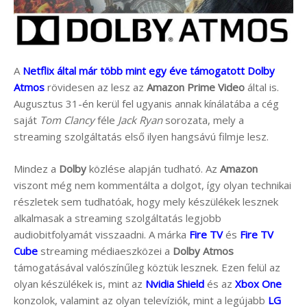
A
Netflix által már több mint egy éve támogatott Dolby
Atmos
rövidesen az lesz az
Amazon Prime Video
által is.
Augusztus 31-én kerül fel ugyanis annak kínálatába a cég
saját
Tom Clancy
féle
Jack Ryan
sorozata, mely a
streaming szolgáltatás első ilyen hangsávú filmje lesz.
Mindez a
Dolby
közlése alapján tudható. Az
Amazon
viszont még nem kommentálta a dolgot, így olyan technikai
részletek sem tudhatóak, hogy mely készülékek lesznek
alkalmasak a streaming szolgáltatás legjobb
audiobitfolyamát visszaadni. A márka
Fire TV
és
Fire TV
Cube
streaming médiaeszközei a
Dolby Atmos
támogatásával valószínűleg köztük lesznek. Ezen felül az
olyan készülékek is, mint az
Nvidia Shield
és az
Xbox One
konzolok, valamint az olyan televíziók, mint a legújabb
LG