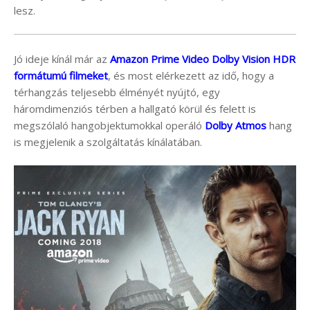
lesz.
Jó ideje kínál már az
Amazon Prime Video Dolby Vision HDR
formátumú filmeket
, és most elérkezett az idő, hogy a
térhangzás teljesebb élményét nyújtó, egy
háromdimenziós térben a hallgató körül és felett is
megszólaló hangobjektumokkal operáló
Dolby Atmos
hang
is megjelenik a szolgáltatás kínálatában.