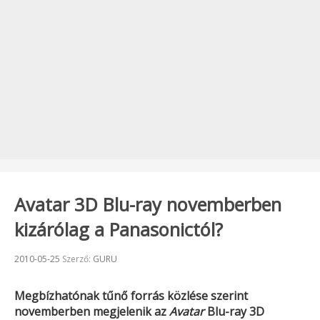
Avatar 3D Blu-ray novemberben
kizárólag a Panasonictól?
Beküldve:
2010-05-25
Szerző:
GURU
Megbízhatónak tűnő forrás közlése szerint
novemberben megjelenik az
Avatar
Blu-ray 3D