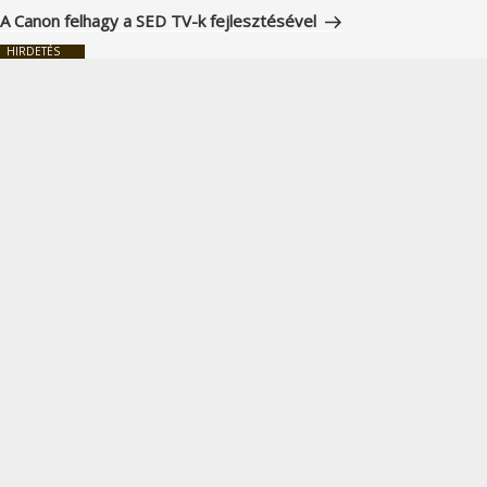
bejegyzés
A Canon felhagy a SED TV-k fejlesztésével
HIRDETÉS