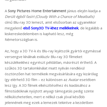
A
Sony Pictures Home Entertainment
június elején kiadja a
Derült égből fasírt (Cloudy With a Chance of Meatballs)
című Blu-ray 3D lemezt, amit elsősorban az ugyanekkor
megjelenő
első Sony3D TV-khez mellékelnek
, de legalább a
kiskereskedelemben is kapható lesz, még
Németországban is.
Az, hogy a 3D TV-k és Blu-ray lejátszók gyártói egymással
versengve kínálnak exkluzív Blu-ray 3D filmeket
készülékeikhez egyrészt példátlan, másrészt érthető. A
szűkös 3D tartalomkínálat miatt nyilván rendkívül
ösztönzően hat termékeik megvásárlására egy kizárólag
így elérhető 3D film – ez különösen az
Avatar
esetében
lesz így. A 3D filmek elkészítéséhez és kiadásához a
filmstúdióknak nyújtott anyagi támogatás pedig szinte
nélkülözhetetlen, mert e nélkül csak jóval később
jelennének meg ezek a lemezek tekintve a kezdetben