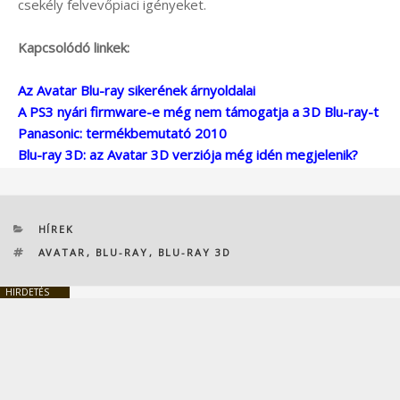
csekély felvevőpiaci igényeket.
Kapcsolódó linkek:
Az Avatar Blu-ray sikerének árnyoldalai
A PS3 nyári firmware-e még nem támogatja a 3D Blu-ray-t
Panasonic: termékbemutató 2010
Blu-ray 3D: az Avatar 3D verziója még idén megjelenik?
KATEGÓRIÁK
HÍREK
CÍMKÉK
AVATAR
,
BLU-RAY
,
BLU-RAY 3D
HIRDETÉS