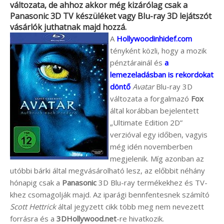
változata, de ahhoz akkor még kizárólag csak a
Panasonic
3D TV készüléket vagy Blu-ray 3D lejátszót
vásárlók juthatnak majd hozzá.
A
Hollywoodinhidef.com
tényként közli, hogy a mozik
pénztárainál és
a
lemezeladásban is rekordokat
döntő
Avatar
Blu-ray 3D
változata a forgalmazó
Fox
által korábban bejelentett
„Ultimate Edition 2D”
verzióval egy időben, vagyis
még idén novemberben
megjelenik. Míg azonban az
utóbbi bárki által megvásárolható lesz, az előbbit néhány
hónapig csak a
Panasonic
3D Blu-ray termékekhez és TV-
khez csomagolják majd. Az iparági bennfentesnek számító
Scott Hettrick
által jegyzett cikk több meg nem nevezett
forrásra és a
3DHollywood.net
-re hivatkozik.