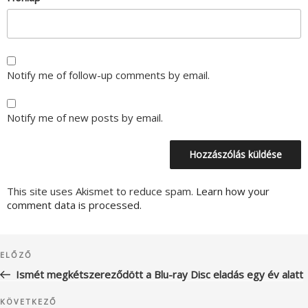
Notify me of follow-up comments by email.
Notify me of new posts by email.
This site uses Akismet to reduce spam.
Learn how your
comment data is processed.
Bejegyzés
Korábbi
ELŐZŐ
navigáció
bejegyzés
Ismét megkétszereződött a Blu-ray Disc eladás egy év alatt
Következő
KÖVETKEZŐ