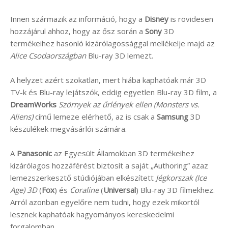
Innen származik az információ, hogy a
Disney
is rövidesen
hozzájárul ahhoz, hogy az ősz során a
Sony
3D
termékeihez hasonló kizárólagossággal mellékelje majd az
Alice Csodaországban
Blu-ray 3D lemezt.
A helyzet azért szokatlan, mert hiába kaphatóak már 3D
TV-k és Blu-ray lejátszók, eddig egyetlen Blu-ray 3D film, a
DreamWorks
Szörnyek az űrlények ellen (Monsters vs.
Aliens)
című lemeze elérhető, az is csak a
Samsung
3D
készülékek megvásárlói számára.
A
Panasonic
az Egyesült Államokban 3D termékeihez
kizárólagos hozzáférést biztosít a saját „Authoring” azaz
lemezszerkesztő stúdiójában elkészített
Jégkorszak (Ice
Age) 3D
(
Fox
) és
Coraline
(
Universal
) Blu-ray 3D filmekhez.
Arról azonban egyelőre nem tudni, hogy ezek mikortól
lesznek kaphatóak hagyományos kereskedelmi
forgalomban.