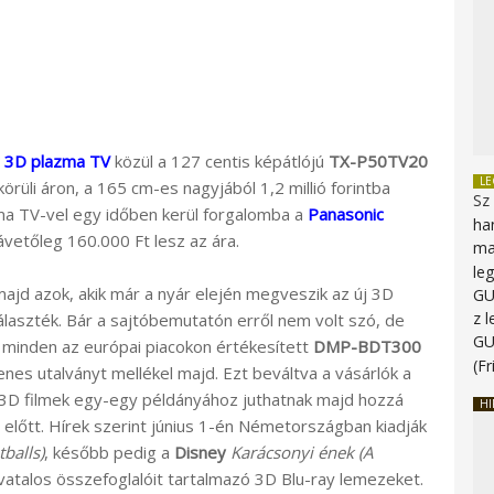
c 3D plazma TV
közül a 127 centis képátlójú
TX-P50TV20
L
rüli áron, a 165 cm-es nagyjából 1,2 millió forintba
Sz
ma TV-vel egy időben kerül forgalomba a
Panasonic
ha
vetőleg 160.000 Ft lesz az ára.
ma
le
jd azok, akik már a nyár elején megveszik az új 3D
G
z 
laszték. Bár a sajtóbemutatón erről nem volt szó, de
G
minden az európai piacokon értékesített
DMP-BDT300
(Fr
nes utalványt mellékel majd. Ezt beváltva a vásárlók a
 3D filmek egy-egy példányához juthatnak majd hozzá
HI
lőtt. Hírek szerint június 1-én Németországban kiadják
balls)
, később pedig a
Disney
Karácsonyi ének (A
vatalos összefoglalóit tartalmazó 3D Blu-ray lemezeket.