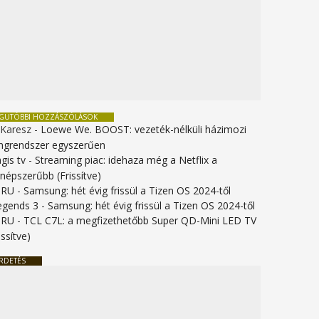
EGUTÓBBI HOZZÁSZÓLÁSOK
 Karesz
-
Loewe We. BOOST: vezeték-nélküli házimozi
ngrendszer egyszerűen
gis tv
-
Streaming piac: idehaza még a Netflix a
gnépszerűbb (Frissítve)
URU
-
Samsung: hét évig frissül a Tizen OS 2024-től
legends 3
-
Samsung: hét évig frissül a Tizen OS 2024-től
URU
-
TCL C7L: a megfizethetőbb Super QD-Mini LED TV
issítve)
RDETÉS