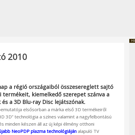
HI
tó 2010
ap a régió országaiból összesereglett sajtó
 termékeit, kiemelkedő szerepet szánva a
és a 3D Blu-ray Disc lejátszónak.
bemutatója elsősorban a márka első 3D termékeiről
HD 3D” technológia a színes valamint a nagyfelbontású
és minden készen áll az új képi élmény otthoni
újabb NeoPDP plazma technológiáján
alapuló TV