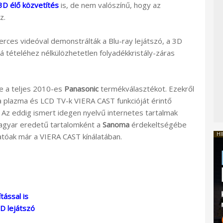
3D élő közvetítés
is, de nem valószínű, hogy az
z.
rces videóval demonstrálták a Blu-ray lejátszó, a 3D
 tételéhez nélkülözhetetlen folyadékkristály-záras
te a teljes 2010-es
Panasonic
termékválasztékot. Ezekről
 plazma és LCD TV-k VIERA CAST funkcióját érintő
. Az eddig ismert idegen nyelvű internetes tartalmak
 magyar eredetű tartalomként a
Sanoma
érdekeltségébe
HI
atóak már a VIERA CAST kínálatában.
tással is
D lejátszó