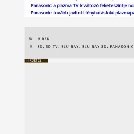
Panasonic: a plazma TV-k változó feketeszintje no
Panasonic: tovább javított fényhatásfokú plazmap
KATEGÓRIÁK
HÍREK
CÍMKÉK
3D
,
3D TV
,
BLU-RAY
,
BLU-RAY 3D
,
PANASONIC
HIRDETÉS