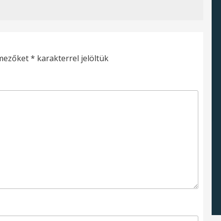
 mezőket
*
karakterrel jelöltük