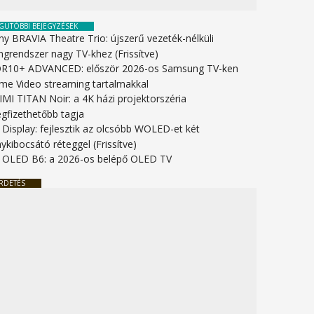
GUTÓBBI BEJEGYZÉSEK
ny BRAVIA Theatre Trio: újszerű vezeték-nélküli
ngrendszer nagy TV-khez (Frissítve)
R10+ ADVANCED: először 2026-os Samsung TV-ken
ime Video streaming tartalmakkal
IMI TITAN Noir: a 4K házi projektorszéria
gfizethetőbb tagja
 Display: fejlesztik az olcsóbb WOLED-et két
ykibocsátó réteggel (Frissítve)
 OLED B6: a 2026-os belépő OLED TV
RDETÉS