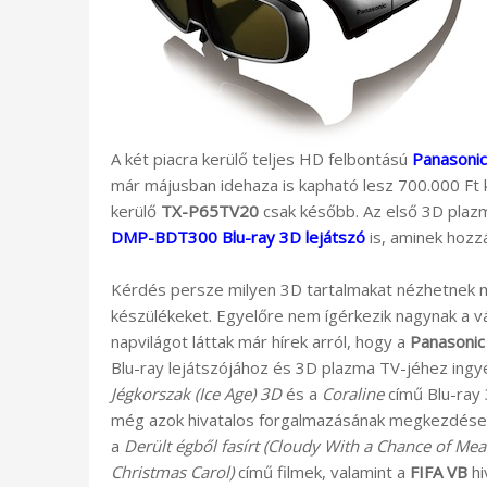
A két piacra kerülő teljes HD felbontású
Panasoni
már májusban idehaza is kapható lesz 700.000 Ft kö
kerülő
TX-P65TV20
csak később. Az első 3D plaz
DMP-BDT300 Blu-ray 3D lejátszó
is, aminek hozzá
Kérdés persze milyen 3D tartalmakat nézhetnek ma
készülékeket. Egyelőre nem ígérkezik nagynak a vá
napvilágot láttak már hírek arról, hogy a
Panasonic
Blu-ray lejátszójához és 3D plazma TV-jéhez ingye
Jégkorszak (Ice Age) 3D
és a
Coraline
című Blu-ray
még azok hivatalos forgalmazásának megkezdése e
a
Derült égből fasírt (Cloudy With a Chance of Meat
Christmas Carol)
című filmek, valamint a
FIFA VB
hi