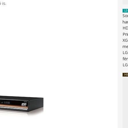
 is.
LE
So
ha
HD
Pr
XG
me
LG
fén
LG
HI