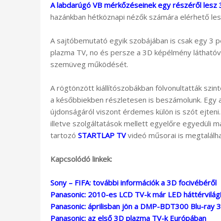
A labdarúgó VB mérkőzéseinek egy részéről lesz 
hazánkban hétköznapi nézők számára elérhető les
A sajtóbemutató egyik szobájában is csak egy 3 pe
plazma TV, no és persze a 3D képélmény láthatóvá
szemüveg működését.
A rögtönzött kiállítószobákban fölvonultatták szin
a későbbiekben részletesen is beszámolunk. Egy a
újdonságáról viszont érdemes külön is szót ejteni
illetve szolgáltatások mellett egyelőre egyedüli
tartozó
STARTLAP TV
videó műsorai is megtalálh
Kapcsolódó linkek:
Sony – FIFA: további információk a 3D focivébéről
Panasonic: 2010-es LCD TV-k már LED háttérvilágí
Panasonic: áprilisban jön a DMP-BDT300 Blu-ray 3
Panasonic: az első 3D plazma TV-k Európában