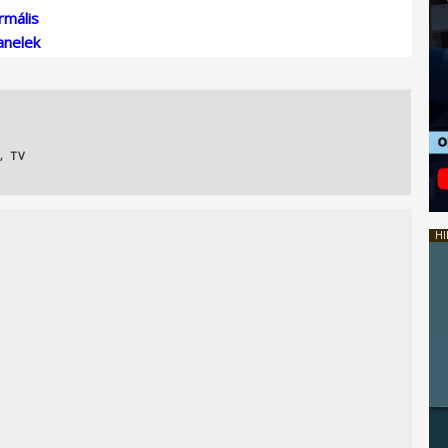
rmális
anelek
,
TV
HI