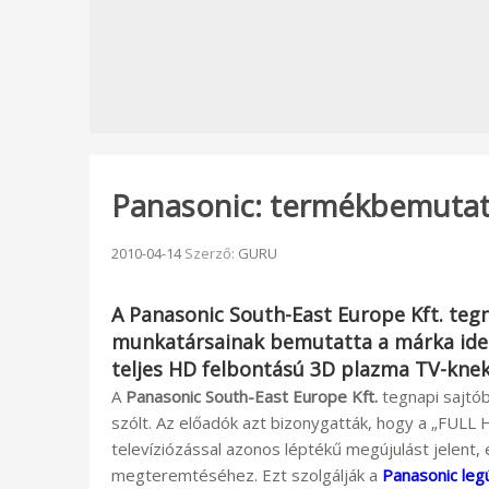
Panasonic: termékbemuta
Beküldve:
2010-04-14
Szerző:
GURU
A
Panasonic South-East Europe Kft.
tegn
munkatársainak bemutatta a márka idei
teljes HD felbontású 3D plazma TV-knek 
A
Panasonic South-East Europe Kft.
tegnapi sajtó
szólt. Az előadók azt bizonygatták, hogy a „FULL 
televíziózással azonos léptékű megújulást jelent, 
megteremtéséhez. Ezt szolgálják a
Panasonic leg