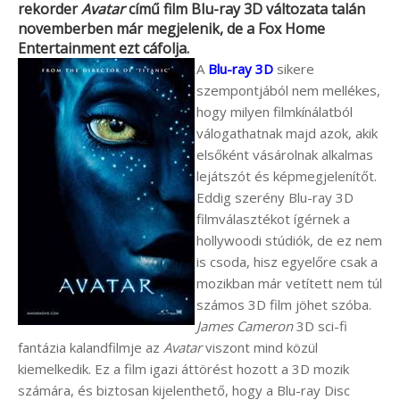
rekorder
Avatar
című film Blu-ray 3D változata talán
novemberben már megjelenik, de a
Fox Home
Entertainment
ezt cáfolja.
A
Blu-ray 3D
sikere
szempontjából nem mellékes,
hogy milyen filmkínálatból
válogathatnak majd azok, akik
elsőként vásárolnak alkalmas
lejátszót és képmegjelenítőt.
Eddig szerény Blu-ray 3D
filmválasztékot ígérnek a
hollywoodi stúdiók, de ez nem
is csoda, hisz egyelőre csak a
mozikban már vetített nem túl
számos 3D film jöhet szóba.
James Cameron
3D sci-fi
fantázia kalandfilmje az
Avatar
viszont mind közül
kiemelkedik. Ez a film igazi áttörést hozott a 3D mozik
számára, és biztosan kijelenthető, hogy a Blu-ray Disc