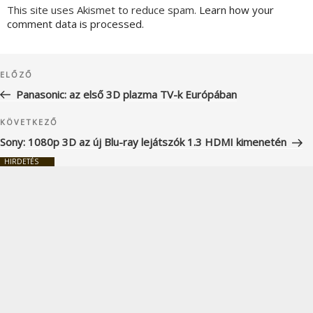
This site uses Akismet to reduce spam.
Learn how your
comment data is processed.
Bejegyzés
Korábbi
ELŐZŐ
navigáció
bejegyzés
Panasonic: az első 3D plazma TV-k Európában
Következő
KÖVETKEZŐ
bejegyzés
Sony: 1080p 3D az új Blu-ray lejátszók 1.3 HDMI kimenetén
HIRDETÉS