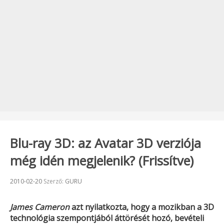
Blu-ray 3D: az Avatar 3D verziója
még idén megjelenik? (Frissítve)
Beküldve:
2010-02-20
Szerző:
GURU
James Cameron
azt nyilatkozta, hogy a mozikban a 3D
technológia szempontjából áttörését hozó, bevételi