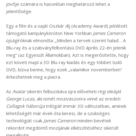
jövője számára is hasonlóan meghatározó lehet a
jelentősége.
Egy a film és a saját Oszkár díj (Academy Award) jelölését
támogató kampánykörúton New Yorkban
James Cameron
újságíróknak elmondta: „Minden a tervek szerint halad… A
Blu-ray és a szabványfelbontású DVD április 22-én jelenik
meg” (az Egyesült Államokban). Azt is megerősítette, hogy
ezt követi majd a 3D Blu-ray kiadás és egy többet tudó
DVD, bízva benne, hogy ezek „valamikor novemberben”
érkezhetnek meg a piacra.
Az
Avatar
sikerén felbuzdulva újra előveheti régi ideáját
George Lucas
, aki ismét mozivászonra vinné az eredeti
Csillagok háborúja
trilógiát immár 3D változatban, aminek
lehetőségét már évek óta keresi, de a szükséges
technológiát csak
James Cameron
minden bevételi
rekordot megdöntő mozijának elkészítéséhez sikerült
megalkotni.