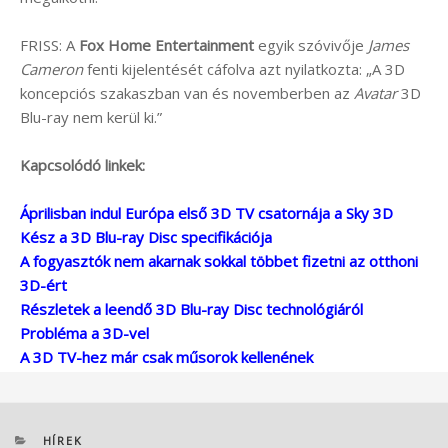
FRISS: A
Fox Home Entertainment
egyik szóvivője
James
Cameron
fenti kijelentését cáfolva azt nyilatkozta: „A 3D
koncepciós szakaszban van és novemberben az
Avatar
3D
Blu-ray nem kerül ki.”
Kapcsolódó linkek:
Áprilisban indul Európa első 3D TV csatornája a Sky 3D
Kész a 3D Blu-ray Disc specifikációja
A fogyasztók nem akarnak sokkal többet fizetni az otthoni
3D-ért
Részletek a leendő 3D Blu-ray Disc technológiáról
Probléma a 3D-vel
A 3D TV-hez már csak műsorok kellenének
KATEGÓRIÁK
HÍREK