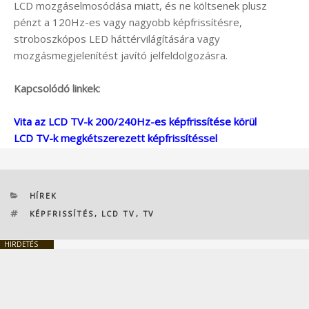
LCD mozgáselmosódása miatt, és ne költsenek plusz
pénzt a 120Hz-es vagy nagyobb képfrissítésre,
stroboszkópos LED háttérvilágítására vagy
mozgásmegjelenítést javító jelfeldolgozásra.
Kapcsolódó linkek:
Vita az LCD TV-k 200/240Hz-es képfrissítése körül
LCD TV-k megkétszerezett képfrissítéssel
KATEGÓRIÁK
HÍREK
CÍMKÉK
KÉPFRISSÍTÉS
,
LCD TV
,
TV
HIRDETÉS