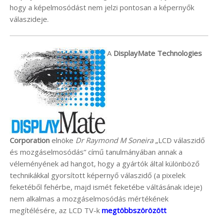
hogy a képelmosódást nem jelzi pontosan a képernyők
válaszideje.
A
DisplayMate Technologies
Corporation
elnöke
Dr Raymond M Soneira
„LCD válaszidő
és mozgáselmosódás” című tanulmányában annak a
véleményének ad hangot, hogy a gyártók által különböző
technikákkal gyorsított képernyő válaszidő (a pixelek
feketéből fehérbe, majd ismét feketébe váltásának ideje)
nem alkalmas a mozgáselmosódás mértékének
megítélésére, az LCD TV-k
megtöbbszörözött