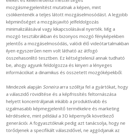
mozgásmegjelenítést mutatnak a képen, mint
csökkentenék a teljes látott mozgáselmosódást. A legjobb
képminőséget a mozgásjavító jelfeldolgozás
minimalizálásával vagy kikapcsolásával nyerték. Míg a
mozgó tesztábrákban és bizonyos mozgó fényképekben
jelentős a mozgáselmosódás, valódi élő videótartalmakban
ilyen egyszerűen nem volt látható az átfogó
összehasonlító tesztben. Ez kétségtelenül annak tudható
be, ahogy agyunk feldolgozza és kinyeri a lényeges
információkat a dinamikus és összetett mozgóképekből.
Mindezek alapján
Soneira
arra szólítja fel a gyártókat, hogy
a válaszidő rövidítése és a képfrissítés feltornászása
helyett koncentráljanak inkább a produktívabb és
izgalmasabb képmegjelenítő termékekre és marketing
kérdésekre, mint például a 3D képernyők következő
generációi. A fogyasztóknak pedig azt tanácsolja, hogy ne
törődjenek a specifikált válaszidővel, ne aggódjanak az