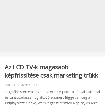
Az LCD TV-k magasabb
képfrissítése csak marketing trükk
Beküldve:
2009-11-07
Szerző:
GURU
Legalábbis erre a következtetésre jutott a képkalibrálással
és tanácsadással foglalkozó elismert független cég a
DisplayMate
elnöke, az elvégzett tesztek alapján, és arra,