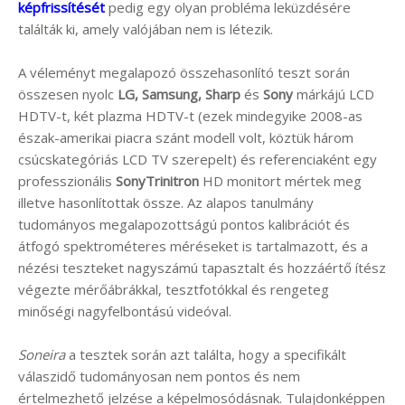
képfrissítését
pedig egy olyan probléma leküzdésére
találták ki, amely valójában nem is létezik.
A véleményt megalapozó összehasonlító teszt során
összesen nyolc
LG, Samsung, Sharp
és
Sony
márkájú LCD
HDTV-t, két plazma HDTV-t (ezek mindegyike 2008-as
észak-amerikai piacra szánt modell volt, köztük három
csúcskategóriás LCD TV szerepelt) és referenciaként egy
professzionális
SonyTrinitron
HD monitort mértek meg
illetve hasonlítottak össze. Az alapos tanulmány
tudományos megalapozottságú pontos kalibrációt és
átfogó spektrométeres méréseket is tartalmazott, és a
nézési teszteket nagyszámú tapasztalt és hozzáértő ítész
végezte mérőábrákkal, tesztfotókkal és rengeteg
minőségi nagyfelbontású videóval.
Soneira
a tesztek során azt találta, hogy a specifikált
válaszidő tudományosan nem pontos és nem
értelmezhető jelzése a képelmosódásnak. Tulajdonképpen