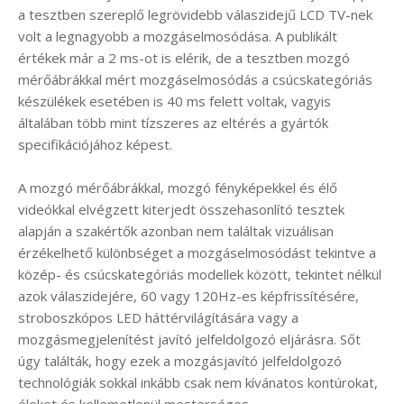
a tesztben szereplő legrövidebb válaszidejű LCD TV-nek
volt a legnagyobb a mozgáselmosódása. A publikált
értékek már a 2 ms-ot is elérik, de a tesztben mozgó
mérőábrákkal mért mozgáselmosódás a csúcskategóriás
készülékek esetében is 40 ms felett voltak, vagyis
általában több mint tízszeres az eltérés a gyártók
specifikációjához képest.
A mozgó mérőábrákkal, mozgó fényképekkel és élő
videókkal elvégzett kiterjedt összehasonlító tesztek
alapján a szakértők azonban nem találtak vizuálisan
érzékelhető különbséget a mozgáselmosódást tekintve a
közép- és csúcskategóriás modellek között, tekintet nélkül
azok válaszidejére, 60 vagy 120Hz-es képfrissítésére,
stroboszkópos LED háttérvilágítására vagy a
mozgásmegjelenítést javító jelfeldolgozó eljárásra. Sőt
úgy találták, hogy ezek a mozgásjavító jelfeldolgozó
technológiák sokkal inkább csak nem kívánatos kontúrokat,
éleket és kellemetlenül mesterséges