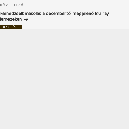
Következő
KÖVETKEZŐ
bejegyzés
Menedzselt másolás a decembertől megjelenő Blu-ray
lemezeken
HIRDETÉS