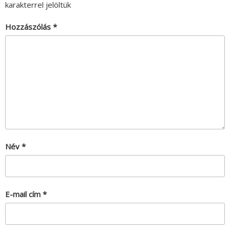
karakterrel jelöltük
Hozzászólás
*
Név
*
E-mail cím
*