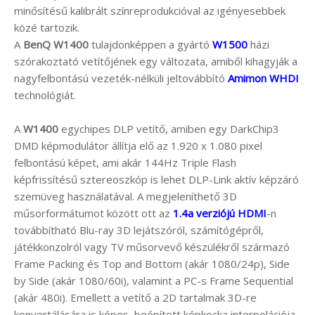
minősítésű kalibrált színreprodukcióval az igényesebbek
közé tartozik.
A
BenQ W1400
tulajdonképpen a gyártó
W1500
házi
szórakoztató vetítőjének egy változata, amiből kihagyják a
nagyfelbontású vezeték-nélküli jeltovábbító
Amimon WHDI
technológiát.
A
W1400
egychipes DLP vetítő, amiben egy DarkChip3
DMD képmodulátor állítja elő az 1.920 x 1.080 pixel
felbontású képet, ami akár 144Hz Triple Flash
képfrissítésű sztereoszkóp is lehet DLP-Link aktív képzáró
szemüveg használatával. A megjeleníthető 3D
műsorformátumot között ott az
1.4a verziójú HDMI
-n
továbbítható Blu-ray 3D lejátszóról, számítógépről,
játékkonzolról vagy TV műsorvevő készülékről származó
Frame Packing és Top and Bottom (akár 1080/24p), Side
by Side (akár 1080/60i), valamint a PC-s Frame Sequential
(akár 480i). Emellett a vetítő a 2D tartalmak 3D-re
konvertálására is képes, beépített képkocka interpolációja