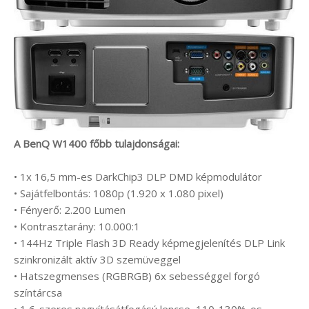
A BenQ W1400 főbb tulajdonságai:
• 1x 16,5 mm-es DarkChip3 DLP DMD képmodulátor
• Sajátfelbontás: 1080p (1.920 x 1.080 pixel)
• Fényerő: 2.200 Lumen
• Kontrasztarány: 10.000:1
• 144Hz Triple Flash 3D Ready képmegjelenítés DLP Link
szinkronizált aktív 3D szemüveggel
• Hatszegmenses (RGBRGB) 6x sebességgel forgó
színtárcsa