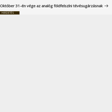
bejegyzés
Október 31-én vége az analóg földfelszíni tévésugárzásnak
HIRDETÉS