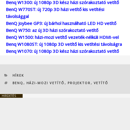
Benq W1300: új 1080p 3D kész házi szórakoztató vetítő
BenQ W770ST: új 720p 3D házi vetítő kis vetítési
távolsággal
BenQ Joybee GP3: új bárhol használható LED HD vetítő
BenQ W750: az új 3D házi szórakoztató vetítő
BenQ W1500: házi-mozi vetítő vezeték-nélküli HDMI-vel
Benq W1080ST: új 1080p 3D vetítő kis vetítési távolságra
Benq W1070: új 1080p 3D kész házi szórakoztató vetítő
KATEGÓRIÁK
HÍREK
CÍMKÉK
BENQ
,
HÁZI-MOZI VETÍTŐ
,
PROJEKTOR
,
VETÍTŐ
HIRDETÉS