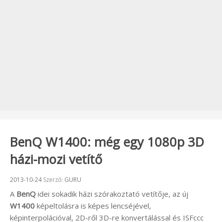
BenQ W1400: még egy 1080p 3D
házi-mozi vetítő
Beküldve:
2013-10-24
Szerző:
GURU
A
BenQ
idei sokadik házi szórakoztató vetítője, az új
W1400
képeltolásra is képes lencséjével,
képinterpolációval, 2D-ről 3D-re konvertálással és ISFccc