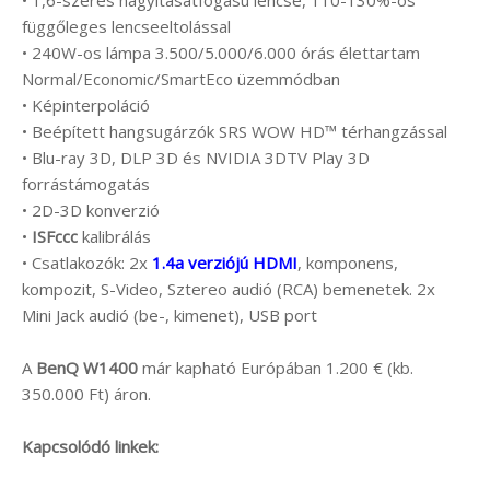
• 1,6-szeres nagyításátfogású lencse, 110-130%-os
függőleges lencseeltolással
• 240W-os lámpa 3.500/5.000/6.000 órás élettartam
Normal/Economic/SmartEco üzemmódban
• Képinterpoláció
• Beépített hangsugárzók SRS WOW HD™ térhangzással
• Blu-ray 3D, DLP 3D és NVIDIA 3DTV Play 3D
forrástámogatás
• 2D-3D konverzió
•
ISFccc
kalibrálás
• Csatlakozók: 2x
1.4a verziójú HDMI
, komponens,
kompozit, S-Video, Sztereo audió (RCA) bemenetek. 2x
Mini Jack audió (be-, kimenet), USB port
A
BenQ W1400
már kapható Európában 1.200 € (kb.
350.000 Ft) áron.
Kapcsolódó linkek: