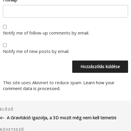
Notify me of follow-up comments by email.
Notify me of new posts by email.
This site uses Akismet to reduce spam.
Learn how your
comment data is processed.
Bejegyzés
Korábbi
ELŐZŐ
navigáció
bejegyzés
A Gravitáció igazolja, a 3D mozit még nem kell temetni
Következő
KÖVETKEZŐ