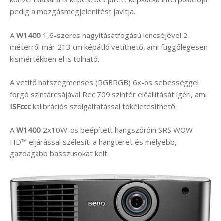
pedig a mozgásmegjelenítést javítja.
A
W1400
1,6-szeres nagyításátfogású lencséjével 2
méterről már 213 cm képátló vetíthető, ami függőlegesen
kismértékben el is tolható.
A vetítő hatszegmenses (RGBRGB) 6x-os sebességgel
forgó színtárcsájával Rec.709 színtér előállítását ígéri, ami
ISFccc
kalibrációs szolgáltatással tökéletesíthető.
A
W1400
2x10W-os beépített hangszóróin SRS WOW
HD™ eljárással szélesíti a hangteret és mélyebb,
gazdagabb basszusokat kelt.