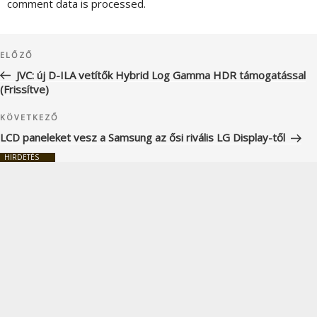
comment data is processed.
Bejegyzés
Korábbi
ELŐZŐ
navigáció
bejegyzés
JVC: új D-ILA vetítők Hybrid Log Gamma HDR támogatással
(Frissítve)
Következő
KÖVETKEZŐ
bejegyzés
LCD paneleket vesz a Samsung az ősi rivális LG Display-től
HIRDETÉS