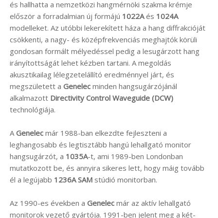
és hallhatta a nemzetközi hangmérnöki szakma krémje
először a forradalmian új formájú
1022A
és
1024A
modelleket. Az utóbbi lekerekített háza a hang diffrakcióját
csökkenti, a nagy- és középfrekvenciás meghajtók körüli
gondosan formált mélyedéssel pedig a lesugárzott hang
irányítottságát lehet kézben tartani. A megoldás
akusztikailag lélegzetelállító eredménnyel járt, és
megszületett a
Genelec
minden hangsugárzójánál
alkalmazott
Directivity Control Waveguide (DCW)
technológiája.
A
Genelec
már 1988-ban elkezdte fejleszteni a
leghangosabb és legtisztább hangú lehallgató monitor
hangsugárzót, a
1035A
-t, ami 1989-ben Londonban
mutatkozott be, és annyira sikeres lett, hogy máig tovább
él a legújabb
1236A SAM
stúdió monitorban.
Az 1990-es években a
Genelec
már az aktív lehallgató
monitorok vezető gyártója. 1991-ben jelent meg a két-