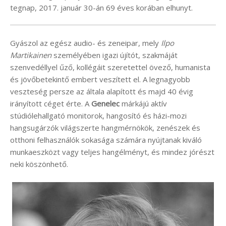
tegnap, 2017. január 30-án 69 éves korában elhunyt.
Gyászol az egész audio- és zeneipar, mely
Ilpo
Martikainen
személyében igazi újítót, szakmáját
szenvedéllyel űző, kollégáit szeretettel övező, humanista
és jövőbetekintő embert veszített el. A legnagyobb
veszteség persze az általa alapított és majd 40 évig
irányított céget érte. A
Genelec
márkájú aktív
stúdiólehallgató monitorok, hangosító és házi-mozi
hangsugárzók világszerte hangmérnökök, zenészek és
otthoni felhasználók sokasága számára nyújtanak kiváló
munkaeszközt vagy teljes hangélményt, és mindez jórészt
neki köszönhető.