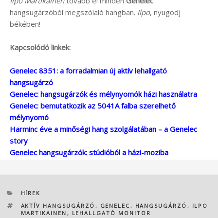
Ilpo Martikainen
tovább él minden
Genelec
hangsugárzóból megszólaló hangban.
Ilpo
, nyugodj
békében!
Kapcsolódó linkek:
Genelec 8351: a forradalmian új aktív lehallgató
hangsugárzó
Genelec: hangsugárzók és mélynyomók házi használatra
Genelec: bemutatkozik az 5041A falba szerelhető
mélynyomó
Harminc éve a minőségi hang szolgálatában – a Genelec
story
Genelec hangsugárzók: stúdióból a házi-moziba
KATEGÓRIÁK
HÍREK
CÍMKÉK
AKTÍV HANGSUGÁRZÓ
,
GENELEC
,
HANGSUGÁRZÓ
,
ILPO
MARTIKAINEN
,
LEHALLGATÓ MONITOR