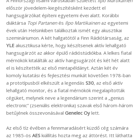
A Finnországi Iisalmi városkában született
Ilpo Martikainen
először jövedelem-kiegészítésként kezdett el
hangsugárzókat építeni egyetemi évei alatt. Korábbi
diáktársa
Topi Partanen
és
Ilpo Martikainen
az egyetemi
évek után Helsinkiben találkoztak ismét egy akusztikai
szemináriumon. A két hallgatótól a Finn Rádiótársaság, az
YLE
akusztikusa kérte, hogy készítsenek aktív lehallgató
hangsugárzót az akkor épülő rádióstúdiókba. A lelkes fiatal
mérnökök kitalálták az aktív hangsugárzót és két hét alatt
el is készítették az első mintapéldányt. Aztán két év
komoly kutatási és fejlesztési munkát követően 1978-ban
a prototípusból elkészült a legendás
S30
, az első aktív
lehallgató monitor, és a fiatal mérnökök megalapították
cégüket, melynek neve a legendárium szerint a „genius
electronic” (zseniális elektronika) szavak első három-három
betűjének összevonásával
Genelec Oy
lett.
Az első tíz évében a fennmaradásért küzdő cég számára
az 1985-ös
AES
kiállítás hozta meg az áttörést. Itt láthatta