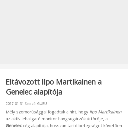
Eltávozott Ilpo Martikainen a
Genelec alapítója
Beküldve:
2017-01-31
Szerző:
GURU
Mély szomorúsággal fogadtuk a hírt, hogy
Ilpo Martikainen
az aktív lehallgató monitor hangsugárzók úttörője, a
Genelec
cég alapítója, hosszan tartó betegséget követően