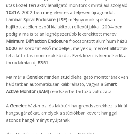
utas közel-téri aktív lehallgató monitorok mintájául szolgáló
1031A
. 2002-ben megjelentek a teljesen újragondolt
Laminar Spiral Enclosure (LSE)
mélynyomók spirálisan
hajlított acéllemezből kialakított reflexútjukkal, 2004-ben
pedig a ma is talán legnépszerűbb lekerekített merev
Minimum Diffraction Enclosure
fröccsöntött alumínium házú
8000
-es sorozat első modelljei, melyek új mércét állítottak
fel a két-utas monitorok között. Ezek közül is kiemelkedik a
forradalmian új
8351
Ma már a
Genelec
minden stúdiólehallgató monitorának van
hálózatban automatikusan kalibrálható, vagyis a
Smart
Active Monitor (SAM)
rendszerbe tartozó változata.
A
Genelec
házi-mozi és lakótéri hangrendszerekhez is kínál
hangsugárzókat, amelyek a stúdiókban kevert hanggal
azonos hangélményt nyújtanak.