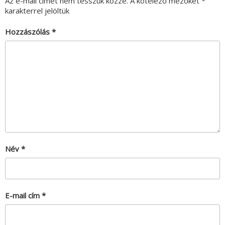
Az e-mail címet nem tesszük közzé.
A kötelező mezőket
*
karakterrel jelöltük
Hozzászólás
*
Név
*
E-mail cím
*