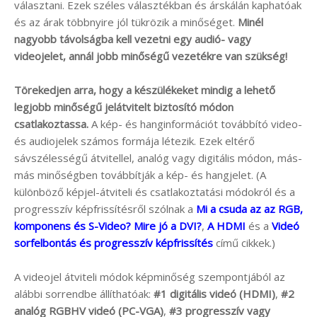
választani. Ezek széles választékban és árskálán kaphatóak
és az árak többnyire jól tükrözik a minőséget.
Minél
nagyobb távolságba kell vezetni egy audió- vagy
videojelet, annál jobb minőségű vezetékre van szükség!
Törekedjen arra, hogy a készülékeket mindig a lehető
legjobb minőségű jelátvitelt biztosító módon
csatlakoztassa.
A kép- és hanginformációt továbbító video-
és audiojelek számos formája létezik. Ezek eltérő
sávszélességű átvitellel, analóg vagy digitális módon, más-
más minőségben továbbítják a kép- és hangjelet. (A
különböző képjel-átviteli és csatlakoztatási módokról és a
progresszív képfrissítésről szólnak a
Mi a csuda az az RGB,
komponens és S-Video? Mire jó a DVI?
,
A HDMI
és a
Videó
sorfelbontás és progresszív képfrissítés
című cikkek.)
A videojel átviteli módok képminőség szempontjából az
alábbi sorrendbe állíthatóak:
#1 digitális videó (HDMI)
,
#2
analóg RGBHV videó (PC-VGA)
,
#3 progresszív vagy