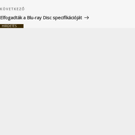
Következő
KÖVETKEZŐ
bejegyzés
Elfogadták a Blu-ray Disc specifikációját
HIRDETÉS