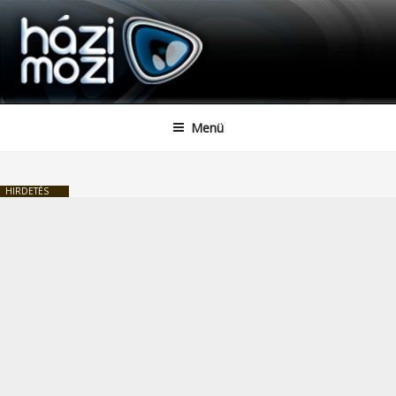
HAZIMOZI
Tartalomhoz
Menü
HIRDETÉS