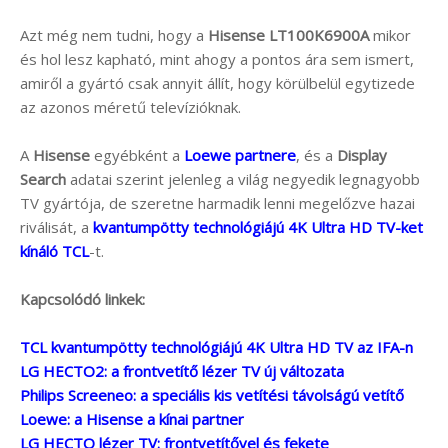
Azt még nem tudni, hogy a
Hisense LT100K6900A
mikor
és hol lesz kapható, mint ahogy a pontos ára sem ismert,
amiről a gyártó csak annyit állít, hogy körülbelül egytizede
az azonos méretű televízióknak.
A
Hisense
egyébként a
Loewe partnere
, és a
Display
Search
adatai szerint jelenleg a világ negyedik legnagyobb
TV gyártója, de szeretne harmadik lenni megelőzve hazai
riválisát, a
kvantumpötty technológiájú 4K Ultra HD TV-ket
kínáló TCL
-t.
Kapcsolódó linkek:
TCL kvantumpötty technológiájú 4K Ultra HD TV az IFA-n
LG HECTO2: a frontvetítő lézer TV új változata
Philips Screeneo: a speciális kis vetítési távolságú vetítő
Loewe: a Hisense a kínai partner
LG HECTO lézer TV: frontvetítővel és fekete