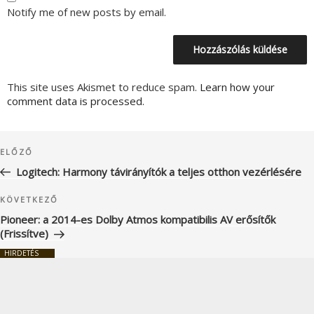
Notify me of new posts by email.
This site uses Akismet to reduce spam.
Learn how your
comment data is processed.
Bejegyzés
Korábbi
ELŐZŐ
navigáció
bejegyzés
Logitech: Harmony távirányítók a teljes otthon vezérlésére
Következő
KÖVETKEZŐ
bejegyzés
Pioneer: a 2014-es Dolby Atmos kompatibilis AV erősítők
(Frissítve)
HIRDETÉS