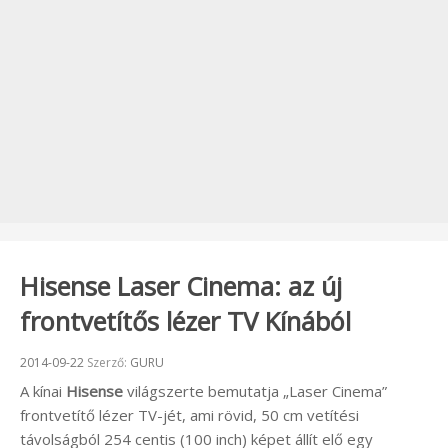
Hisense Laser Cinema: az új
frontvetítős lézer TV Kínából
Beküldve:
2014-09-22
Szerző:
GURU
A kínai
Hisense
világszerte bemutatja „Laser Cinema”
frontvetítő lézer TV-jét, ami rövid, 50 cm vetítési
távolságból 254 centis (100 inch) képet állít elő egy