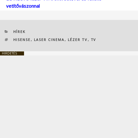
vetítővászonnal
KATEGÓRIÁK
HÍREK
CÍMKÉK
HISENSE
,
LASER CINEMA
,
LÉZER TV
,
TV
HIRDETÉS