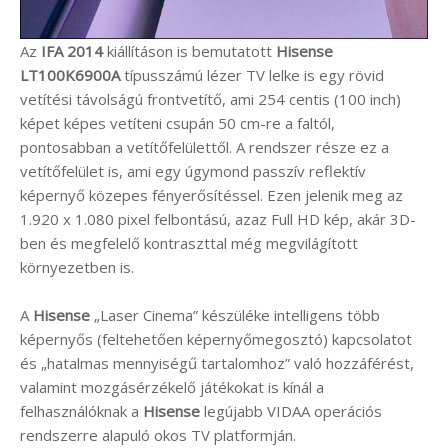
Az
IFA 2014
kiállításon is bemutatott
Hisense
LT100K6900A
típusszámú lézer TV lelke is egy rövid
vetítési távolságú frontvetítő, ami 254 centis (100 inch)
képet képes vetíteni csupán 50 cm-re a faltól,
pontosabban a vetítőfelülettől. A rendszer része ez a
vetítőfelület is, ami egy úgymond passzív reflektív
képernyő közepes fényerősítéssel. Ezen jelenik meg az
1.920 x 1.080 pixel felbontású, azaz Full HD kép, akár 3D-
ben és megfelelő kontraszttal még megvilágított
környezetben is.
A
Hisense
„Laser Cinema” készüléke intelligens több
képernyős (feltehetően képernyőmegosztó) kapcsolatot
és „hatalmas mennyiségű tartalomhoz” való hozzáférést,
valamint mozgásérzékelő játékokat is kínál a
felhasználóknak a
Hisense
legújabb VIDAA operációs
rendszerre alapuló okos TV platformján.