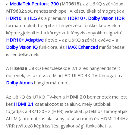
a
MediaTek Pentonic 700
(MT9618)
, az U6KQ szériában
MT9602
SoC rendszerchippel. A készülékek támogatják a
HDR10
, a
HLG
és a prémium
HDR10+, Dolby Vision HDR
formátumokat, beépített fényérzékelőjükkel képesek a
képmegjelenítést a környezeti fényviszonyokhoz igazító
HDR10+ Adaptive
illetve – az U6KQ szériát kivéve – a
Dolby Vision IQ
funkcióra, és
IMAX Enhanced
minősítéssel
is rendelkeznek.
A
Hisense
U8KQ készülékekbe 2.1.2-es hangrendszert
építenek, és az össze Mini LED ULED 4K TV támogatja a
Dolby Atmos
hangformátumot.
Az U8KQ és U7KQ TV-ken a
HDMI 2.0
bemenetek mellett
két
HDMI 2.1
csatlakozót is találunk, mely utóbbiak
fogadják a 4K/120Hz (HFR) videókat, játékhoz támogatják
ALLM (automatikus alacsony késésű mód) és HDMI 144Hz
VRR (változó képfrissítési gyakoriság) funkciókat is.