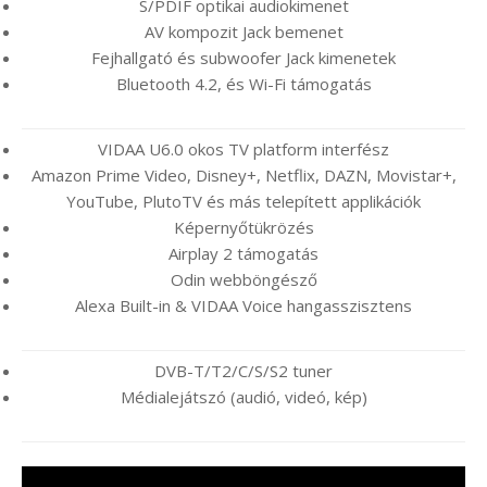
S/PDIF optikai audiokimenet
AV kompozit Jack bemenet
Fejhallgató és subwoofer Jack kimenetek
Bluetooth 4.2, és Wi-Fi támogatás
VIDAA U6.0 okos TV platform interfész
Amazon Prime Video, Disney+, Netflix, DAZN, Movistar+,
YouTube, PlutoTV és más telepített applikációk
Képernyőtükrözés
Airplay 2 támogatás
Odin webböngésző
Alexa Built-in & VIDAA Voice hangasszisztens
DVB-T/T2/C/S/S2 tuner
Médialejátszó (audió, videó, kép)