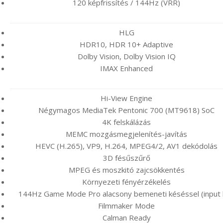
120 képfrissítés / 144Hz (VRR)
HLG
HDR10, HDR 10+ Adaptive
Dolby Vision, Dolby Vision IQ
IMAX Enhanced
Hi-View Engine
Négymagos MediaTek Pentonic 700 (MT9618) SoC
4K felskálázás
MEMC mozgásmegjelenítés-javítás
HEVC (H.265), VP9, H.264, MPEG4/2, AV1 dekódolás
3D fésűszűrő
MPEG és moszkitó zajcsökkentés
Környezeti fényérzékelés
144Hz Game Mode Pro alacsony bemeneti késéssel (input 
Filmmaker Mode
Calman Ready