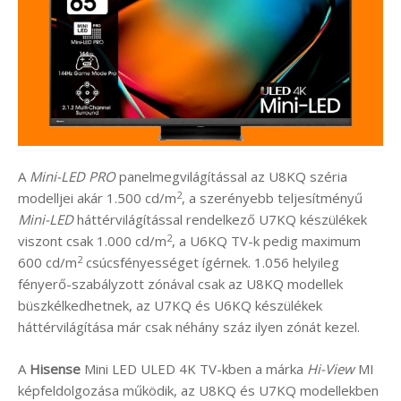
A
Mini-LED PRO
panelmegvilágítással az U8KQ széria
2
modelljei akár 1.500 cd/m
, a szerényebb teljesítményű
Mini-LED
háttérvilágítással rendelkező U7KQ készülékek
2
viszont csak 1.000 cd/m
, a U6KQ TV-k pedig maximum
2
600 cd/m
csúcsfényességet ígérnek. 1.056 helyileg
fényerő-szabályzott zónával csak az U8KQ modellek
büszkélkedhetnek, az U7KQ és U6KQ készülékek
háttérvilágítása már csak néhány száz ilyen zónát kezel.
A
Hisense
Mini LED ULED 4K TV-kben a márka
Hi-View
MI
képfeldolgozása működik, az U8KQ és U7KQ modellekben