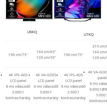
U8KQ
U7KQ
215 cm/
164 cm/65”
164 cm/
190 cm/75″
190 cm/75″
139 cm/55”
139 cm/
4K VA-GOE
4K IPS-ADS
4K VA-GOES
4K IPS-ADS
panel
LCD panel
LCD panel
LCD panel
6 ms vála
8 ms válaszidő
6 ms válaszidő
8 ms válaszidő
6.000:1@85″
2.000:1
5.000:1
2.500:1
5.000:
kontrasztarány
kontrasztarány
kontrasztarány
kontraszt