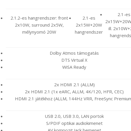
2.1-es
2.1.2-es hangrendszer: front
2.1-es
2x15W+20
2x10W, surround 2x5W,
2x15W+20W
ill. 2x10W
mélynyomó 20W
hangrendszer
hangrends
Dolby Atmos támogatás
DTS Virtual X
WiSA Ready
2x HDMI 2.1 (ALLM)
2x HDMI 2.1 (1x eARC, ALLM, 4K/120, HFR, CEC)
HDMI 2.1 játékhoz (ALLM, 144Hz VRR, FreeSync Premiu
USB 2.0, USB 3.0, LAN portok
S/PDIF optikai audiokimenet
AV kompozit Jack bemenet