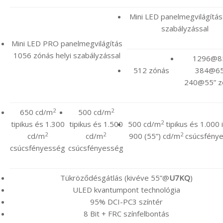
Mini LED panelmegvilágítás 
szabályzással
Mini LED PRO panelmegvilágítás
1056 zónás helyi szabályzással
1296@8
512 zónás
384@65
240@55” z
2
2
650 cd/m
500 cd/m
2
tipikus és 1.300
tipikus és 1.500
500 cd/m
tipikus és 1.000 i
2
2
2
cd/m
cd/m
900 (55”) cd/m
csúcsfény
csúcsfényesség
csúcsfényesség
Tükröződésgátlás (kivéve 55”@
U7KQ
)
ULED kvantumpont technológia
95% DCI-PC3 színtér
8 Bit + FRC színfelbontás