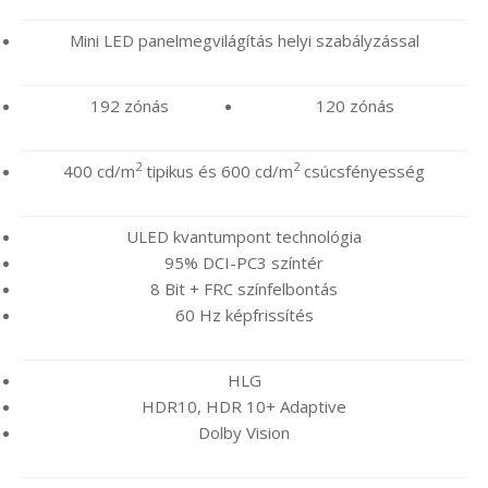
Mini LED panelmegvilágítás helyi szabályzással
192 zónás
120 zónás
2
2
400 cd/m
tipikus és 600 cd/m
csúcsfényesség
ULED kvantumpont technológia
95% DCI-PC3 színtér
8 Bit + FRC színfelbontás
60 Hz képfrissítés
HLG
HDR10, HDR 10+ Adaptive
Dolby Vision