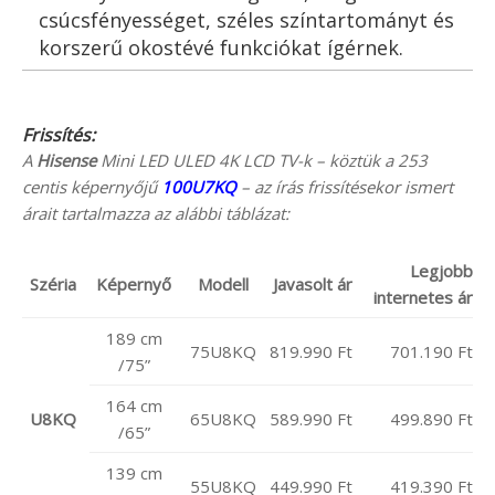
csúcsfényességet, széles színtartományt és
korszerű okostévé funkciókat ígérnek.
Frissítés:
A
Hisense
Mini LED ULED 4K LCD TV-k – köztük a 253
centis képernyőjű
100U7KQ
– az írás frissítésekor ismert
árait tartalmazza az alábbi táblázat:
Legjobb
Széria
Képernyő
Modell
Javasolt ár
internetes ár
189 cm
75U8KQ
819.990 Ft
701.190 Ft
/75”
164 cm
U8KQ
65U8KQ
589.990 Ft
499.890 Ft
/65”
139 cm
55U8KQ
449.990 Ft
419.390 Ft