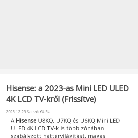
Hisense: a 2023-as Mini LED ULED
4K LCD TV-kről (Frissítve)
Beküldve:
2023-12-29
Szerző:
GURU
A
Hisense
U8KQ, U7KQ és U6KQ Mini LED
ULED 4K LCD TV-k is több zónában
szabályzott háttérvilágítást, magas