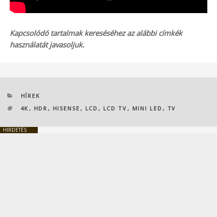
Kapcsolódó tartalmak kereséséhez az alábbi címkék
használatát javasoljuk.
KATEGÓRIÁK
HÍREK
CÍMKÉK
4K
,
HDR
,
HISENSE
,
LCD
,
LCD TV
,
MINI LED
,
TV
HIRDETÉS