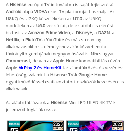
A
Hisense
európai TV-in továbbra is saját fejlesztésű
Android
alapú
VIDAA
okos TV platformját használja. Az
U8KQ és U7KQ készülékeken az
U7.0
az U6KQ
modelleken az
U6.0
verzió fut, de ez utóbbi is elérést
biztosít az
Amazon Prime Video
, a
Disney+
, a
DAZN
, a
Netflix
, a
PlutoTV
a
YouTube
és más streaming
alkalmazásokhoz – némelyikhez akár közvetlenül a
távirányító gombjának megnyomásával is. Nincs ugyan
Chromecast
, de van az
Apple Home
kompatibilitás révén
Apple
AirPlay 2 és HomeKit
tartalomtükrözés és vezérlési
lehetőség, valamint a
Hisense
TV-k
Google Home
együttműködéssel csatlakoztatott eszközök kezelésére is
alkalmasak.
Az alábbi táblázatok a
Hisense
Mini LED ULED 4K TV-k
jellemzőit foglalják össze.