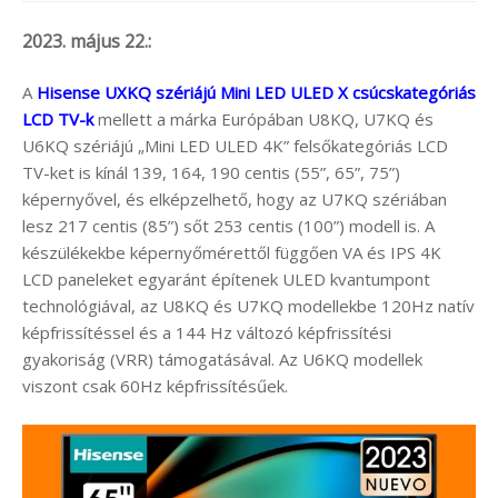
2023. május 22.:
A
Hisense UXKQ szériájú Mini LED ULED X csúcskategóriás
LCD TV-k
mellett a márka Európában U8KQ, U7KQ és
U6KQ szériájú „Mini LED ULED 4K” felsőkategóriás LCD
TV-ket is kínál 139, 164, 190 centis (55”, 65”, 75”)
képernyővel, és elképzelhető, hogy az U7KQ szériában
lesz 217 centis (85”) sőt 253 centis (100”) modell is. A
készülékekbe képernyőmérettől függően VA és IPS 4K
LCD paneleket egyaránt építenek ULED kvantumpont
technológiával, az U8KQ és U7KQ modellekbe 120Hz natív
képfrissítéssel és a 144 Hz változó képfrissítési
gyakoriság (VRR) támogatásával. Az U6KQ modellek
viszont csak 60Hz képfrissítésűek.