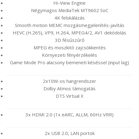
Hi-View Engine
Négymagos MediaTek MT9602 SoC
4K felskálázás
Smooth motion MEMC mozgásmegjelenítés-javítás
HEVC (H.265), VP9, H.264, MPEG4/2, AV1 dekódolás
3D fésűszűrő
MPEG és moszkitó zajcsökkentés
Környezeti fényérzékelés
Game Mode Pro alacsony bemeneti késéssel (input lag)
2x10W-os hangrendszer
Dolby Atmos támogatás
DTS Virtual X
3x HDMI 2.0 (1x eARC, ALLM, 60Hz VRR)
2x USB 2.0, LAN portok