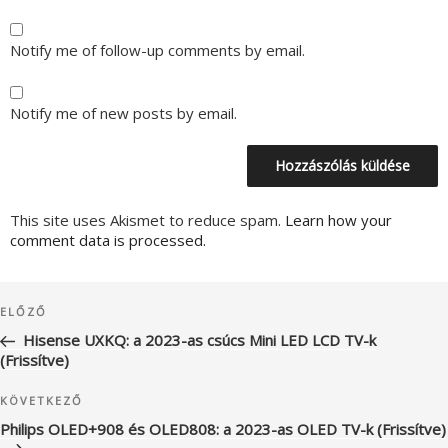
Notify me of follow-up comments by email.
Notify me of new posts by email.
This site uses Akismet to reduce spam.
Learn how your
comment data is processed.
Bejegyzés
Korábbi
ELŐZŐ
navigáció
bejegyzés
Hisense UXKQ: a 2023-as csúcs Mini LED LCD TV-k
(Frissítve)
Következő
KÖVETKEZŐ
bejegyzés
Philips OLED+908 és OLED808: a 2023-as OLED TV-k (Frissítve)