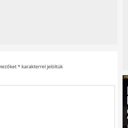
 mezőket
*
karakterrel jelöltük
HI