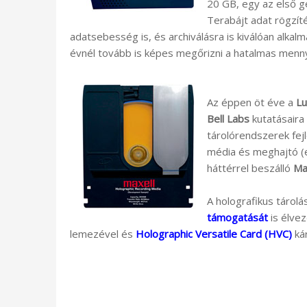
20 GB, egy az első g
Terabájt adat rögzít
adatsebesség is, és archiválásra is kiválóan alkal
évnél tovább is képes megőrizni a hatalmas mennyi
Az éppen öt éve a
Lu
Bell Labs
kutatásaira 
tárolórendszerek fe
média és meghajtó (e
háttérrel beszálló
Ma
A holografikus tárolá
támogatását
is élve
lemezével és
Holographic Versatile Card (HVC)
kár