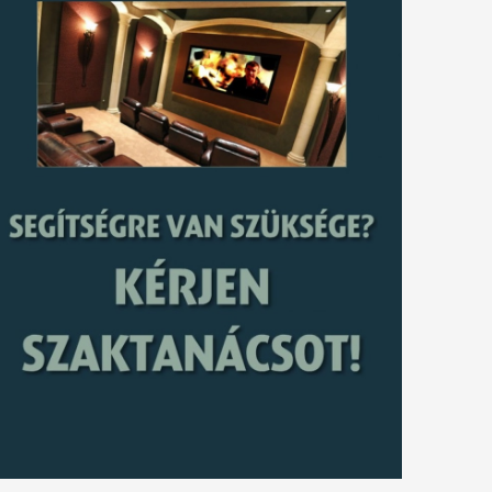
tkező
gyzés