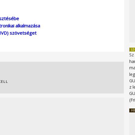
esztésébe
ronikai alkalmazása
(HVD) szövetséget
L
Sz
ha
ma
le
G
XELL
z 
G
(Fr
HI