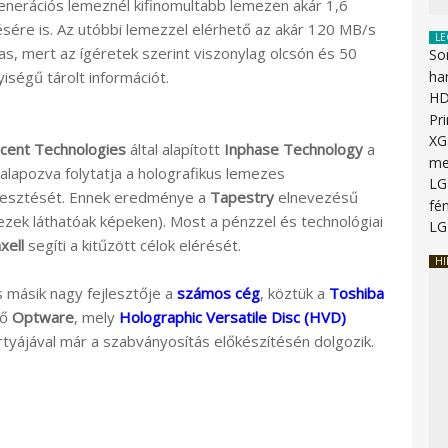
enerációs lemeznél kifinomultabb lemezen akár 1,6
ésére is. Az utóbbi lemezzel elérhető az akár 120 MB/s
LE
mas, mert az ígéretek szerint viszonylag olcsón és 50
So
ségű tárolt információt.
ha
HD
Pr
XG
cent Technologies
által alapított
Inphase Technology
a
me
alapozva folytatja a holografikus lemezes
LG
jlesztését. Ennek eredménye a
Tapestry
elnevezésű
fén
zek láthatóak képeken). Most a pénzzel és technológiai
LG
xell
segíti a kitűzött célok elérését.
HI
s másik nagy fejlesztője a
számos cég
, köztük a
Toshiba
ző
Optware
, mely
Holographic Versatile Disc (HVD)
tyájával már a szabványosítás előkészítésén dolgozik.