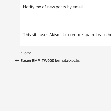
Notify me of new posts by email.
This site uses Akismet to reduce spam.
Learn h
Bejegyzés
Korábbi
ELŐZŐ
navigáció
bejegyzés
Epson EMP-TW600 bemutatkozás