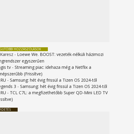
EGUTÓBBI HOZZÁSZÓLÁSOK
 Karesz
-
Loewe We. BOOST: vezeték-nélküli házimozi
ngrendszer egyszerűen
gis tv
-
Streaming piac: idehaza még a Netflix a
gnépszerűbb (Frissítve)
URU
-
Samsung: hét évig frissül a Tizen OS 2024-től
legends 3
-
Samsung: hét évig frissül a Tizen OS 2024-től
URU
-
TCL C7L: a megfizethetőbb Super QD-Mini LED TV
issítve)
RDETÉS