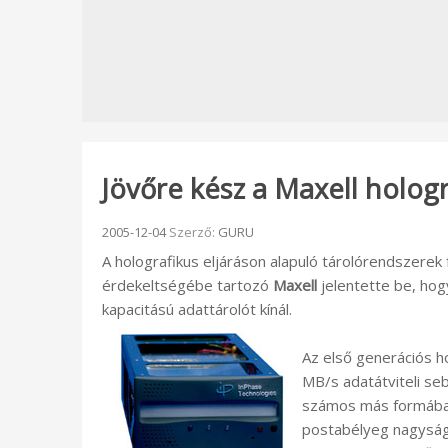
Jövőre kész a Maxell holog
Beküldve:
2005-12-04
Szerző:
GURU
A holografikus eljáráson alapuló tárolórendszere
érdekeltségébe tartozó
Maxell
jelentette be, ho
kapacitású adattárolót kínál.
Az első generációs h
MB/s adatátviteli se
számos más formában
postabélyeg nagyságú