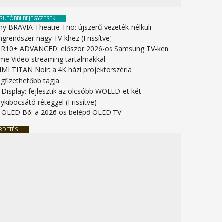
GUTÓBBI BEJEGYZÉSEK
ny BRAVIA Theatre Trio: újszerű vezeték-nélküli
ngrendszer nagy TV-khez (Frissítve)
R10+ ADVANCED: először 2026-os Samsung TV-ken
ime Video streaming tartalmakkal
IMI TITAN Noir: a 4K házi projektorszéria
gfizethetőbb tagja
 Display: fejlesztik az olcsóbb WOLED-et két
ykibocsátó réteggel (Frissítve)
 OLED B6: a 2026-os belépő OLED TV
RDETÉS