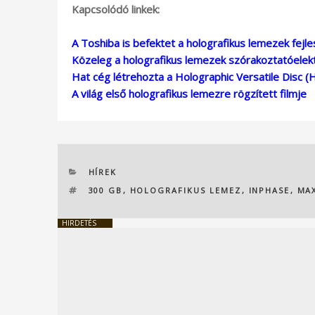
Kapcsolódó linkek:
A Toshiba is befektet a holografikus lemezek fejl
Közeleg a holografikus lemezek szórakoztatóelekt
Hat cég létrehozta a Holographic Versatile Disc 
A világ első holografikus lemezre rögzített filmje
KATEGÓRIÁK
HÍREK
CÍMKÉK
300 GB
,
HOLOGRAFIKUS LEMEZ
,
INPHASE
,
MA
HIRDETÉS