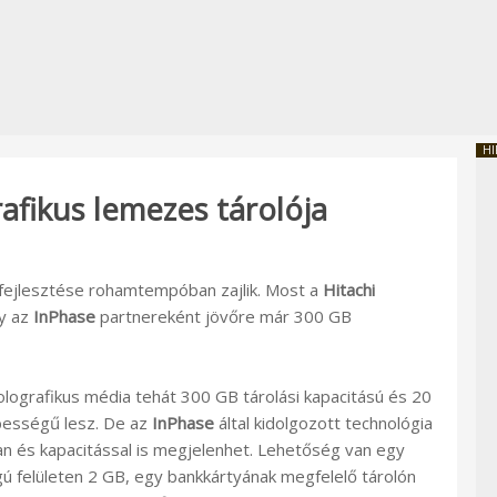
HI
rafikus lemezes tárolója
k fejlesztése rohamtempóban zajlik. Most a
Hitachi
gy az
InPhase
partnereként jövőre már 300 GB
olografikus média tehát 300 GB tárolási kapacitású és 20
bességű lesz. De az
InPhase
által kidolgozott technológia
 és kapacitással is megjelenhet. Lehetőség van egy
 felületen 2 GB, egy bankkártyának megfelelő tárolón