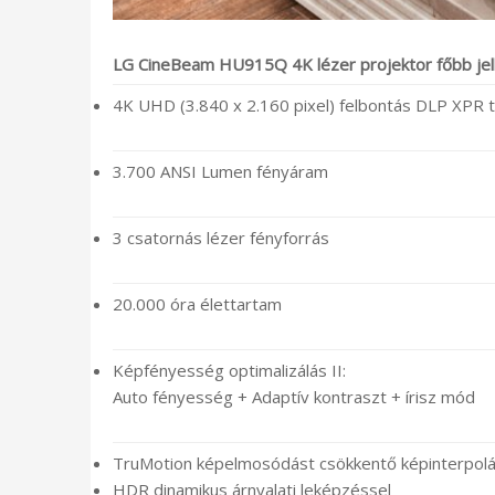
LG CineBeam HU915Q 4K lézer projektor főbb jel
4K UHD (3.840 x 2.160 pixel) felbontás DLP XPR t
3.700 ANSI Lumen fényáram
3 csatornás lézer fényforrás
20.000 óra élettartam
Képfényesség optimalizálás II:
Auto fényesség + Adaptív kontraszt + írisz mód
TruMotion képelmosódást csökkentő képinterpolá
HDR dinamikus árnyalati leképzéssel