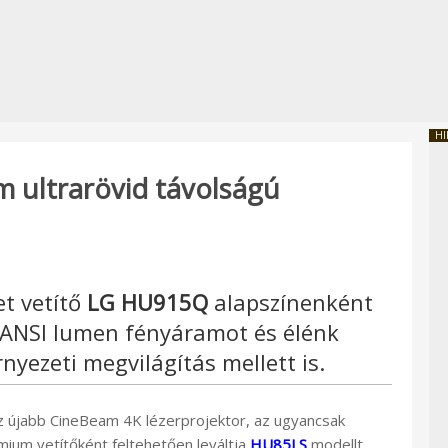
HI
 ultrarövid távolságú
et vetítő
LG HU915Q
alapszínenként
0 ANSI lumen fényáramot és élénk
yezeti megvilágítás mellett is.
z újabb CineBeam 4K lézerprojektor, az ugyancsak
mium vetítőként feltehetően leváltja
HU85LS
modellt.