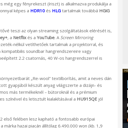
s még egy fényrekeszt (íriszt) is alkalmazva produkálja a
izonnyal képes a
HDR10
és
HLG
tartalmak továbbá
HGiG
tővé teszi az olyan streaming szolgáltatások elérését is,
ney+
, a
Netflix
és a
YouTube
. A
Screen Mirroring
eték-nélkül vetíthetőek tartalmak a projektorral, és
a kompatibilis soundbar hangrendszereire vagy
 beépített 2.2 csatornás, 40 W-os hangrendszerrel is
HI
a környezetbarát „Re-wool” textilborítás, amit a neves dán
tt gyapjúból készült anyag világszerte a dizájn- és
ámos más termékeknél – bútoroknál és a prémium
 színével és letisztult kialakításával a
HU915QE
jól
2 első felében lesz kapható a fontosabb európai
 márka hazai piacán állítólag 6.490.000 won (kb. 1,9