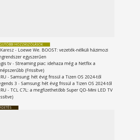
EGUTÓBBI HOZZÁSZÓLÁSOK
 Karesz
-
Loewe We. BOOST: vezeték-nélküli házimozi
ngrendszer egyszerűen
gis tv
-
Streaming piac: idehaza még a Netflix a
gnépszerűbb (Frissítve)
URU
-
Samsung: hét évig frissül a Tizen OS 2024-től
legends 3
-
Samsung: hét évig frissül a Tizen OS 2024-től
URU
-
TCL C7L: a megfizethetőbb Super QD-Mini LED TV
issítve)
RDETÉS