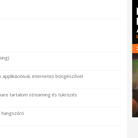
ping)
applikációival, internetes böngészővel
hare tartalom streaming és tükrözés
ó hangszóró