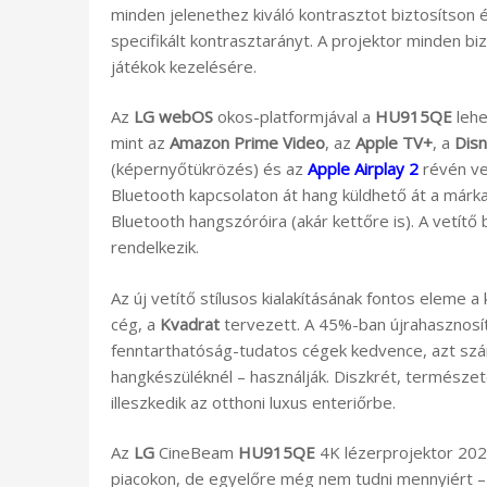
minden jelenethez kiváló kontrasztot biztosítson é
specifikált kontrasztarányt. A projektor minden b
játékok kezelésére.
Az
LG webOS
okos-platformjával a
HU915QE
lehe
mint az
Amazon Prime Video
, az
Apple TV+
, a
Dis
(képernyőtükrözés) és az
Apple Airplay 2
révén vez
Bluetooth kapcsolaton át hang küldhető át a márk
Bluetooth hangszóróira (akár kettőre is). A vetítő
rendelkezik.
Az új vetítő stílusos kialakításának fontos eleme 
cég, a
Kvadrat
tervezett. A 45%-ban újrahasznosíto
fenntarthatóság-tudatos cégek kedvence, azt sz
hangkészüléknél – használják. Diszkrét, természetes
illeszkedik az otthoni luxus enteriőrbe.
Az
LG
CineBeam
HU915QE
4K lézerprojektor 202
piacokon, de egyelőre még nem tudni mennyiért – a