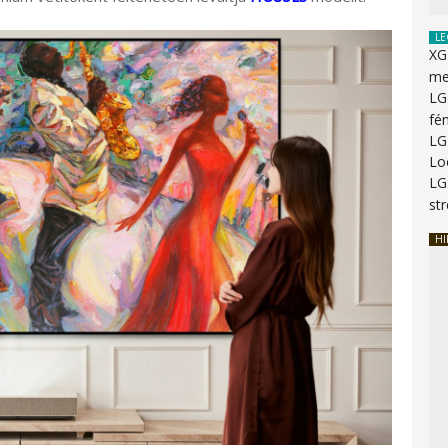
LE
XG
me
LG
fé
LG
Lo
LG
st
HI