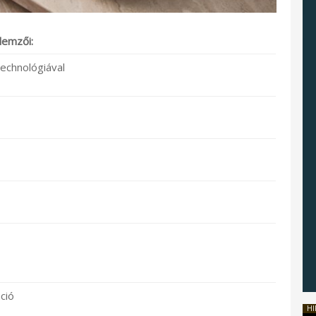
lemzői:
echnológiával
ció
HI