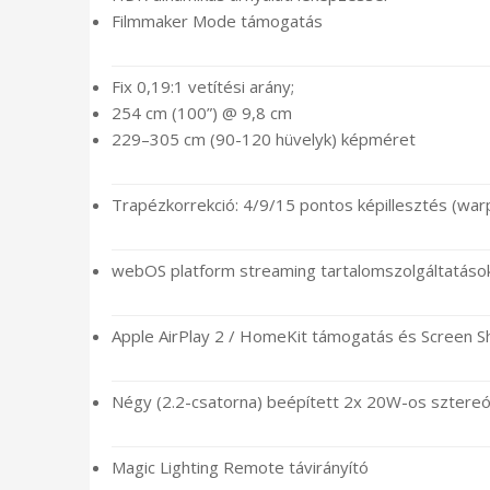
Filmmaker Mode támogatás
Fix 0,19:1 vetítési arány;
254 cm (100”) @ 9,8 cm
229–305 cm (90-120 hüvelyk) képméret
Trapézkorrekció: 4/9/15 pontos képillesztés (war
webOS platform streaming tartalomszolgáltatások 
Apple AirPlay 2 / HomeKit támogatás és Screen S
Négy (2.2-csatorna) beépített 2x 20W-os sztere
Magic Lighting Remote távirányító