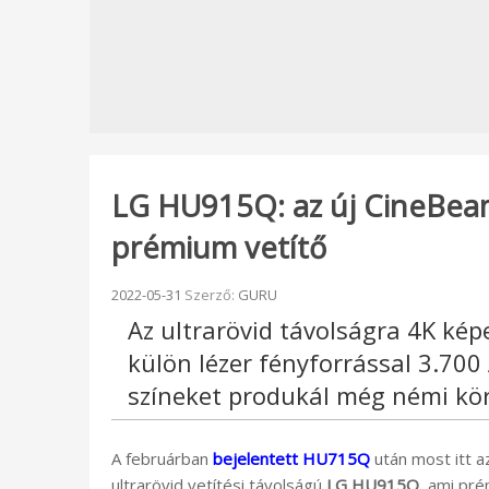
LG HU915Q: az új CineBeam
prémium vetítő
Beküldve:
2022-05-31
Szerző:
GURU
Az ultrarövid távolságra 4K kép
külön lézer fényforrással 3.70
színeket produkál még némi körn
A februárban
bejelentett HU715Q
után most itt a
ultrarövid vetítési távolságú
LG HU915Q
, ami pré