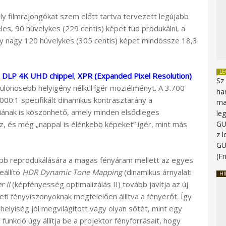
ly filmrajongókat szem előtt tartva tervezett legújabb
s, 90 hüvelykes (229 centis) képet tud produkálni, a
gy nagy 120 hüvelykes (305 centis) képet mindössze 18,3
L
 DLP 4K UHD chippel
,
XPR (Expanded Pixel Resolution)
Sz
 különösebb helyigény nélkül ígér moziélményt. A 3.700
ha
00:1 specifikált dinamikus kontrasztarány a
ma
iának is köszönhető, amely minden elsődleges
le
G
az, és még „nappal is élénkebb képeket” ígér, mint más
z 
G
(Fr
bb reprodukálására a magas fényáram mellett az egyes
eállító
HDR Dynamic Tone Mapping
(dinamikus árnyalati
HI
 II
(képfényesség optimalizálás II) tovább javítja az új
ti fényviszonyoknak megfelelően állítva a fényerőt. Így
a helyiség jól megvilágított vagy olyan sötét, mint egy
funkció úgy állítja be a projektor fényforrásait, hogy