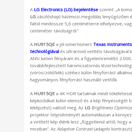
A
LG Electronics (LG) bejelentése
szerint: „A komo
LG
zászlóshajó házimozi-megoldás lenyűgözően éle
faltól mindössze 5,6 centiméterre elhelyezve, va
centiméter távolságról.”
A
HU915QE
a jól ismertismert
Texas Instruments
technológiával
és ultrarövid vetítési távolságával
ANSI lumen fényáram és a figyelemreméltó 2.000.0
továbbfejlesztett háromcsatornás lézertechnológ
(vörös/zöld/kék) színhez külön fényforrást alkalm
hagyományos fényforrást használó vetítők.
A
HU915QE
a 4K HDR tartalmak minél tökéletese
képkockákat külön elemző és a kép fényességét b
leképzést) valósít meg. Az
LG
Brightness Optimizer
projektor teljesítményét automatikusan a környeze
a vetített kép élénk lesz „függetlenül attól, hogy 
moziban”. Az
Adaptive Contrast
(adaptív kontraszt) 