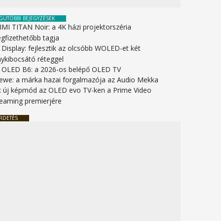
GUTÓBBI BEJEGYZÉSEK
IMI TITAN Noir: a 4K házi projektorszéria
gfizethetőbb tagja
 Display: fejlesztik az olcsóbb WOLED-et két
nykibocsátó réteggel
 OLED B6: a 2026-os belépő OLED TV
ewe: a márka hazai forgalmazója az Audio Mekka
: új képmód az OLED evo TV-ken a Prime Video
reaming premierjére
RDETÉS