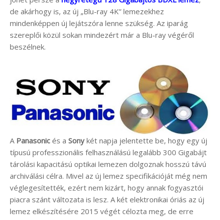
de akárhogy is, az új „Blu-ray 4K” lemezekhez
mindenképpen új lejátszóra lenne szükség. Az iparág
szereplői közül sokan mindezért már a Blu-ray végéről
beszélnek.
A
Panasonic
és a
Sony
két napja jelentette be, hogy egy új
típusú professzionális felhasználású legalább 300 Gigabájt
tárolási kapacitású optikai lemezen dolgoznak hosszú távú
archiválási célra. Mivel az új lemez specifikációját még nem
véglegesítették, ezért nem kizárt, hogy annak fogyasztói
piacra szánt változata is lesz. A két elektronikai óriás az új
lemez elkészítésére 2015 végét célozta meg, de erre