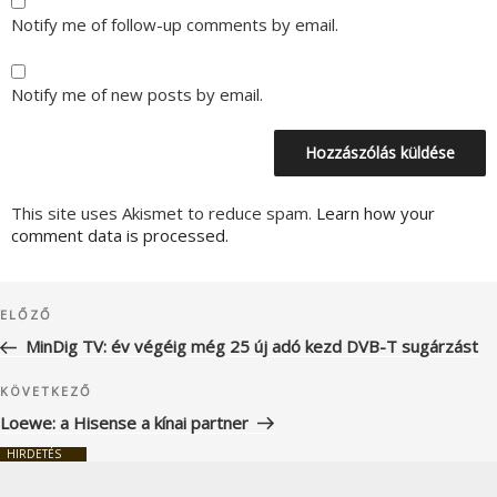
Notify me of follow-up comments by email.
Notify me of new posts by email.
This site uses Akismet to reduce spam.
Learn how your
comment data is processed.
Bejegyzés
Korábbi
ELŐZŐ
navigáció
bejegyzés
MinDig TV: év végéig még 25 új adó kezd DVB-T sugárzást
Következő
KÖVETKEZŐ
bejegyzés
Loewe: a Hisense a kínai partner
HIRDETÉS