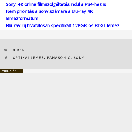
Sony: 4K online filmszolgáltatás indul a PS4-hez is
Nem prioritás a Sony számára a Blu-ray 4K
lemezformátum
Blu-ray: új hivatalosan specifikált 128GB-os BDXL lemez
KATEGÓRIÁK
HÍREK
CÍMKÉK
OPTIKAI LEMEZ
,
PANASONIC
,
SONY
HIRDETÉS