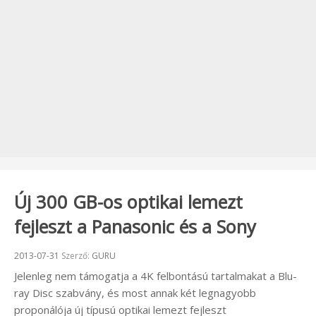
Új 300 GB-os optikai lemezt
fejleszt a Panasonic és a Sony
Beküldve:
2013-07-31
Szerző:
GURU
Jelenleg nem támogatja a 4K felbontású tartalmakat a Blu-
ray Disc szabvány, és most annak két legnagyobb
proponálója új típusú optikai lemezt fejleszt