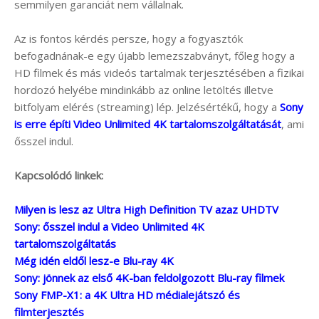
semmilyen garanciát nem vállalnak.
Az is fontos kérdés persze, hogy a fogyasztók
befogadnának-e egy újabb lemezszabványt, főleg hogy a
HD filmek és más videós tartalmak terjesztésében a fizikai
hordozó helyébe mindinkább az online letöltés illetve
bitfolyam elérés (streaming) lép. Jelzésértékű, hogy a
Sony
is erre építi Video Unlimited 4K tartalomszolgáltatását
, ami
ősszel indul.
Kapcsolódó linkek:
Milyen is lesz az Ultra High Definition TV azaz UHDTV
Sony: ősszel indul a Video Unlimited 4K
tartalomszolgáltatás
Még idén eldől lesz-e Blu-ray 4K
Sony: jönnek az első 4K-ban feldolgozott Blu-ray filmek
Sony FMP-X1: a 4K Ultra HD médialejátszó és
filmterjesztés