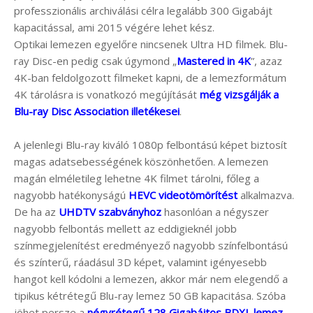
professzionális archiválási célra legalább 300 Gigabájt
kapacitással, ami 2015 végére lehet kész.
Optikai lemezen egyelőre nincsenek Ultra HD filmek. Blu-
ray Disc-en pedig csak úgymond „
Mastered in 4K
”, azaz
4K-ban feldolgozott filmeket kapni, de a lemezformátum
4K tárolásra is vonatkozó megújítását
még vizsgálják a
Blu-ray Disc Association illetékesei
.
A jelenlegi Blu-ray kiváló 1080p felbontású képet biztosít
magas adatsebességének köszönhetően. A lemezen
magán elméletileg lehetne 4K filmet tárolni, főleg a
nagyobb hatékonyságú
HEVC videotömörítést
alkalmazva.
De ha az
UHDTV szabványhoz
hasonlóan a négyszer
nagyobb felbontás mellett az eddigieknél jobb
színmegjelenítést eredményező nagyobb színfelbontású
és színterű, ráadásul 3D képet, valamint igényesebb
hangot kell kódolni a lemezen, akkor már nem elegendő a
tipikus kétrétegű Blu-ray lemez 50 GB kapacitása. Szóba
jöhet persze a
négyrétegű 128 Gigabájtos BDXL lemez
,