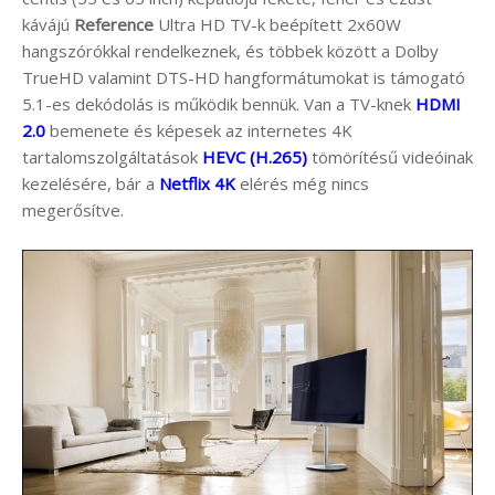
kávájú
Reference
Ultra HD TV-k beépített 2x60W
hangszórókkal rendelkeznek, és többek között a Dolby
TrueHD valamint DTS-HD hangformátumokat is támogató
5.1-es dekódolás is működik bennük. Van a TV-knek
HDMI
2.0
bemenete és képesek az internetes 4K
tartalomszolgáltatások
HEVC (H.265)
tömörítésű videóinak
kezelésére, bár a
Netflix 4K
elérés még nincs
megerősítve.