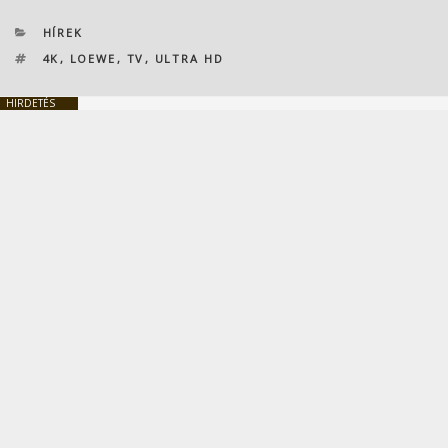
KATEGÓRIÁK
HÍREK
CÍMKÉK
4K
,
LOEWE
,
TV
,
ULTRA HD
HIRDETÉS