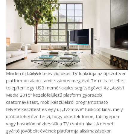
Minden új
Loewe
televízió okos TV funkciója az új szoftver
platformon alapul, amit számos meglévő TV-re is fel lehet
telepíteni egy USB memóriakulcs segítségével. Az „Assist
Media 2015” kezelőfelületű platform gyorsabb
csatornaváltást, mobilkészülékről programozható
felvételkészítést és egy új „tv2move” funkciót kínál, mely
utóbbi lehetővé teszi, hogy okostelefonon, táblagépen
vagy hasonlón nézhessük a TV csatornákat. A német
gyártó jövőbelit évéinek platformja alkalmazásokon