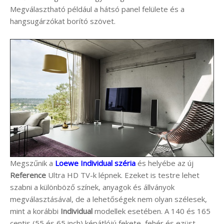
Megválasztható például a hátsó panel felülete és a
hangsugárzókat borító szövet.
Megszűnik a
Loewe Individual széria
és helyébe az új
Reference
Ultra HD TV-k lépnek. Ezeket is testre lehet
szabni a különböző színek, anyagok és állványok
megválasztásával, de a lehetőségek nem olyan szélesek,
mint a korábbi
Individual
modellek esetében. A 140 és 165
centis (55 és 65 inch) képátlójú fekete, fehér és ezüst