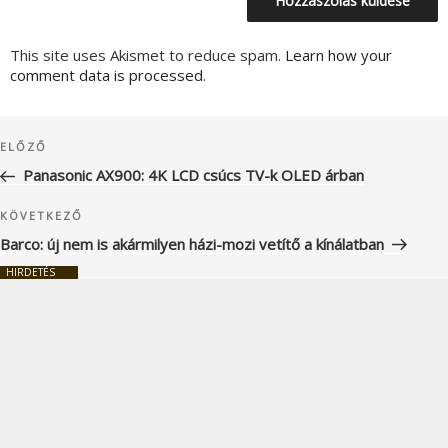
This site uses Akismet to reduce spam.
Learn how your
comment data is processed.
Bejegyzés
Korábbi
ELŐZŐ
navigáció
bejegyzés
Panasonic AX900: 4K LCD csúcs TV-k OLED árban
Következő
KÖVETKEZŐ
bejegyzés
Barco: új nem is akármilyen házi-mozi vetítő a kínálatban
HIRDETÉS