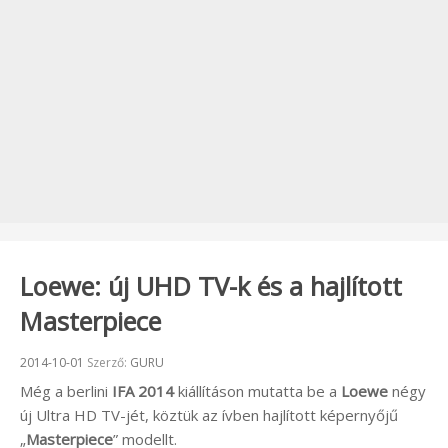
Loewe: új UHD TV-k és a hajlított
Masterpiece
Beküldve:
2014-10-01
Szerző:
GURU
Még a berlini
IFA 2014
kiállításon mutatta be a
Loewe
négy
új Ultra HD TV-jét, köztük az ívben hajlított képernyőjű
„
Masterpiece
” modellt.