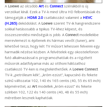
A
Loewe
az olcsóbb
Art
és
Connect
szériákból is új
verziókat kínál. Ezek a TV-k mind Ultra HD felbontásúak és
támogatják a
HDMI 2.0
csatlakozást valamint a
HEVC
(H.265)
dekódolást. A
Loewe
szerint TV-ik hangrendszere
sokkal hatásosabb a tipikus TV-khez képest, és
összeszerelési minőségük is jobb. A
Connect
modellekbe
merevlemezt is építenek és hármas vevőt (tuner), ami
lehetővé teszi, hogy két TV műsort lehessen felvenni egy
harmadik nézése közben. A felvételek egy okostelefonon
futó alkalmazással is programozhatóak és a rögzített
műsorok adatfolyamai más az otthoni hálózathoz
csatlakozó TV-ken is megtekinthetőek. A
Loewe Connect
TV-k „petróleum kék”, „króm ezüst”, kapucsínó és fekete
színű változatai 102, 140 és 165 centis (40, 55 és 65 inch)
képmérettel, az
Art
modellek „króm ezüst” és fekete
színben 102, 122 és 140 centis (40, 48 és 55 inch)
méretben lesznek kaphatóak.