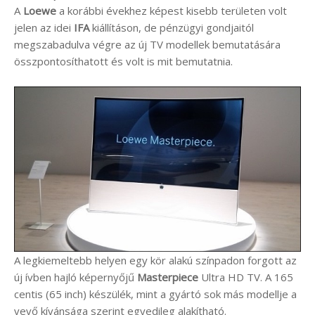
A
Loewe
a korábbi évekhez képest kisebb területen volt
jelen az idei
IFA
kiállításon, de pénzügyi gondjaitól
megszabadulva végre az új TV modellek bemutatására
összpontosíthatott és volt is mit bemutatnia.
A legkiemeltebb helyen egy kör alakú színpadon forgott az
új ívben hajló képernyőjű
Masterpiece
Ultra HD TV. A 165
centis (65 inch) készülék, mint a gyártó sok más modellje a
vevő kívánsága szerint egyedileg alakítható.