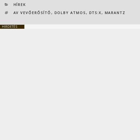
KATEGÓRIÁK
HÍREK
CÍMKÉK
AV VEVŐERŐSÍTŐ
,
DOLBY ATMOS
,
DTS:X
,
MARANTZ
HIRDETÉS