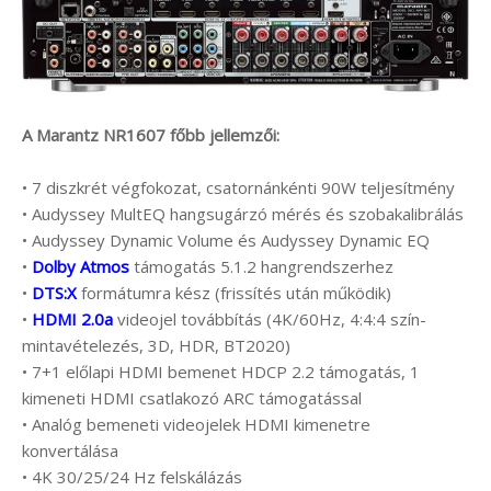
A Marantz NR1607 főbb jellemzői:
• 7 diszkrét végfokozat, csatornánkénti 90W teljesítmény
• Audyssey MultEQ hangsugárzó mérés és szobakalibrálás
• Audyssey Dynamic Volume és Audyssey Dynamic EQ
•
Dolby Atmos
támogatás 5.1.2 hangrendszerhez
•
DTS:X
formátumra kész (frissítés után működik)
•
HDMI 2.0a
videojel továbbítás (4K/60Hz, 4:4:4 szín-
mintavételezés, 3D, HDR, BT2020)
• 7+1 előlapi HDMI bemenet HDCP 2.2 támogatás, 1
kimeneti HDMI csatlakozó ARC támogatással
• Analóg bemeneti videojelek HDMI kimenetre
konvertálása
• 4K 30/25/24 Hz felskálázás