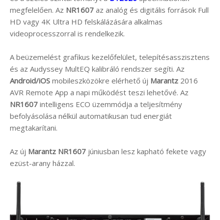
megfelelően. Az
NR1607
az analóg és digitális források Full
HD vagy 4K Ultra HD felskálázására alkalmas
videoprocesszorral is rendelkezik.
A beüzemelést grafikus kezelőfelület, telepítésasszisztens
és az Audyssey MultEQ kalibráló rendszer segíti. Az
Android/iOS
mobileszközökre elérhető új
Marantz
2016
AVR Remote App a napi működést teszi lehetővé. Az
NR1607
intelligens ECO üzemmódja a teljesítmény
befolyásolása nélkül automatikusan tud energiát
megtakarítani.
Az új
Marantz NR1607
júniusban lesz kapható fekete vagy
ezüst-arany házzal.