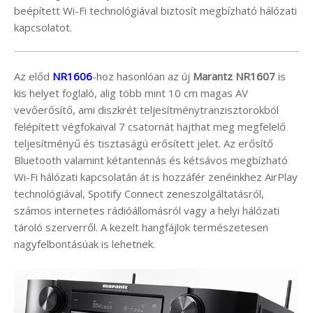
beépített Wi-Fi technológiával biztosít megbízható hálózati
kapcsolatot.
Az előd
NR1606
-hoz hasonlóan az új
Marantz NR1607
is
kis helyet foglaló, alig több mint 10 cm magas AV
vevőerősítő, ami diszkrét teljesítménytranzisztorokból
felépített végfokaival 7 csatornát hajthat meg megfelelő
teljesítményű és tisztaságú erősített jelet. Az erősítő
Bluetooth valamint kétantennás és kétsávos megbízható
Wi-Fi hálózati kapcsolatán át is hozzáfér zenéinkhez AirPlay
technológiával, Spotify Connect zeneszolgáltatásról,
számos internetes rádióállomásról vagy a helyi hálózati
tároló szerverről. A kezelt hangfájlok természetesen
nagyfelbontásúak is lehetnek.