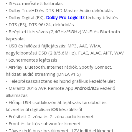
• ISFccc minősített kalibrálás
• Dolby TrueHD és DTS-HD Master Audio dekódolás
• Dolby Digital (EX),
Dolby Pro Logic IIz
térhang bővítés
• DTS (ES), DTS 96/24, dekódolás
• Beépített kétsávos (2,4GHz/5GHz) Wi-Fi és Bluetooth
kapcsolat
• USB és hálózati fájllejátszás: MP3, AAC, WMA,
nagyfelbontású DSD (2,8/5,6MHz), FLAC, ALAC, AIFF, WAV
• Szünetmentes lejátszás
• AirPlay, Bluetooth, internet rádiók, Spotify Connect,
hálózati audió streaming (DNLA v1.5)
• Telepítésasszisztens és hibrid grafikus kezelőfelület
• Marantz 2016 AVR Remote App
Android/iOS
vezérlő
alkalmazás
• Előlapi USB csatlakozón át lejátszás tárolóból és
közvetlenül digitálisan
iOS
készülékről
• Erősített 2. zóna és 2. zóna audió kimenet
• Front és kettős subwoofer kimenet
• Távvezérlő busz be-/kimenet, 12V indítójel kimenet