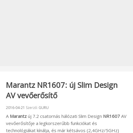
Marantz NR1607: új Slim Design
AV vevőerősítő
Beküldve:
2016-04-21
Szerző:
GURU
A
Marantz
új 7.2 csatornás hálózati Slim Design
NR1607
AV
vevőerősítője a legkorszerűbb funkciókat és
technológiákat kínálja, és már kétsávos (2,4GHz/5GHz)