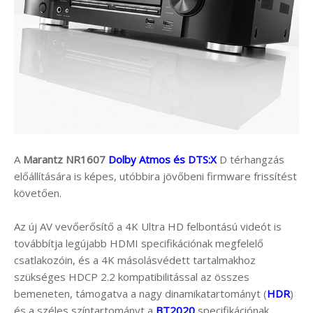
A
Marantz NR1607
Dolby Atmos és DTS:X
D térhangzás
előállítására is képes, utóbbira jövőbeni firmware frissítést
követően.
Az új AV vevőerősítő a 4K Ultra HD felbontású videót is
továbbítja legújabb HDMI specifikációnak megfelelő
csatlakozóin, és a 4K másolásvédett tartalmakhoz
szükséges HDCP 2.2 kompatibilitással az összes
bemeneten, támogatva a nagy dinamikatartományt (
HDR
)
és a széles színtartományt a
BT2020
specifikációnak