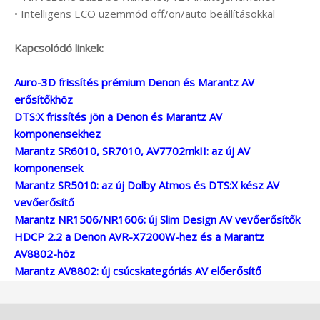
• Intelligens ECO üzemmód off/on/auto beállításokkal
Kapcsolódó linkek:
Auro-3D frissítés prémium Denon és Marantz AV
erősítőkhöz
DTS:X frissítés jön a Denon és Marantz AV
komponensekhez
Marantz SR6010, SR7010, AV7702mkII: az új AV
komponensek
Marantz SR5010: az új Dolby Atmos és DTS:X kész AV
vevőerősítő
Marantz NR1506/NR1606: új Slim Design AV vevőerősítők
HDCP 2.2 a Denon AVR-X7200W-hez és a Marantz
AV8802-höz
Marantz AV8802: új csúcskategóriás AV előerősítő