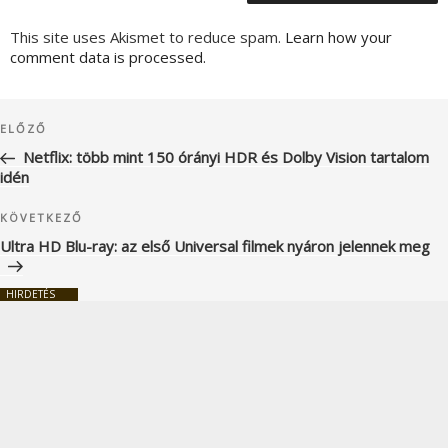
This site uses Akismet to reduce spam.
Learn how your
comment data is processed.
Bejegyzés
Korábbi
ELŐZŐ
navigáció
bejegyzés
Netflix: több mint 150 órányi HDR és Dolby Vision tartalom
idén
Következő
KÖVETKEZŐ
bejegyzés
Ultra HD Blu-ray: az első Universal filmek nyáron jelennek meg
HIRDETÉS