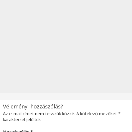
Vélemény, hozzászólás?
Az e-mail címet nem tesszük közzé.
A kötelező mezőket
*
karakterrel jelöltük
Hozzászólás
*