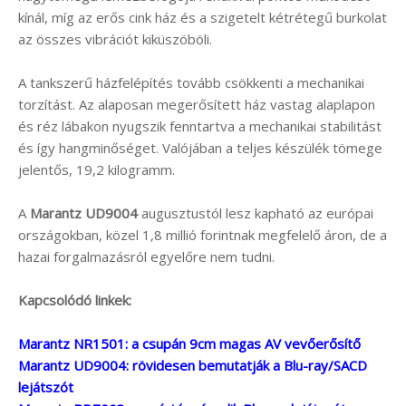
kínál, míg az erős cink ház és a szigetelt kétrétegű burkolat
az összes vibrációt kiküszöböli.
A tankszerű házfelépítés tovább csökkenti a mechanikai
torzítást. Az alaposan megerősített ház vastag alaplapon
és réz lábakon nyugszik fenntartva a mechanikai stabilitást
és így hangminőséget. Valójában a teljes készülék tömege
jelentős, 19,2 kilogramm.
A
Marantz UD9004
augusztustól lesz kapható az európai
országokban, közel 1,8 millió forintnak megfelelő áron, de a
hazai forgalmazásról egyelőre nem tudni.
Kapcsolódó linkek:
Marantz NR1501: a csupán 9cm magas AV vevőerősítő
Marantz UD9004: rövidesen bemutatják a Blu-ray/SACD
lejátszót