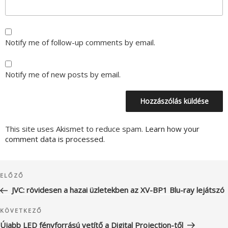
Notify me of follow-up comments by email.
Notify me of new posts by email.
This site uses Akismet to reduce spam.
Learn how your
comment data is processed.
Bejegyzés
Korábbi
ELŐZŐ
navigáció
bejegyzés
JVC: rövidesen a hazai üzletekben az XV-BP1 Blu-ray lejátszó
Következő
KÖVETKEZŐ
bejegyzés
Újabb LED fényforrású vetítő a Digital Projection-től