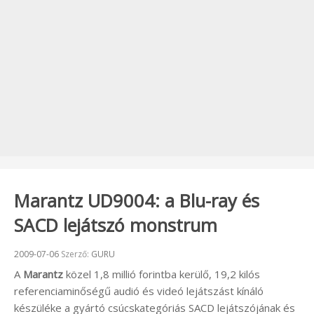
Marantz UD9004: a Blu-ray és
SACD lejátszó monstrum
Beküldve:
2009-07-06
Szerző:
GURU
A
Marantz
közel 1,8 millió forintba kerülő, 19,2 kilós
referenciaminőségű audió és videó lejátszást kínáló
készüléke a gyártó csúcskategóriás SACD lejátszójának és