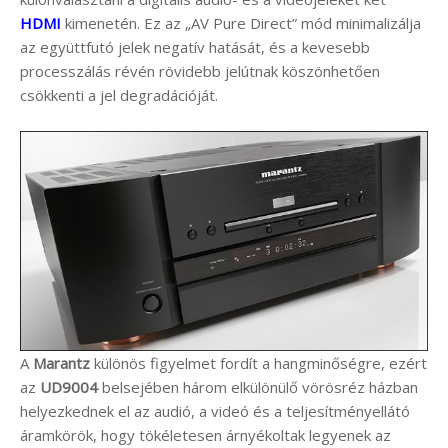
HDMI
kimenetén. Ez az „AV Pure Direct” mód minimalizálja
az együttfutó jelek negatív hatását, és a kevesebb
processzálás révén rövidebb jelútnak köszönhetően
csökkenti a jel degradációját.
A
Marantz
különös figyelmet fordít a hangminőségre, ezért
az
UD9004
belsejében három elkülönülő vörösréz házban
helyezkednek el az audió, a videó és a teljesítményellátó
áramkörök, hogy tökéletesen árnyékoltak legyenek az