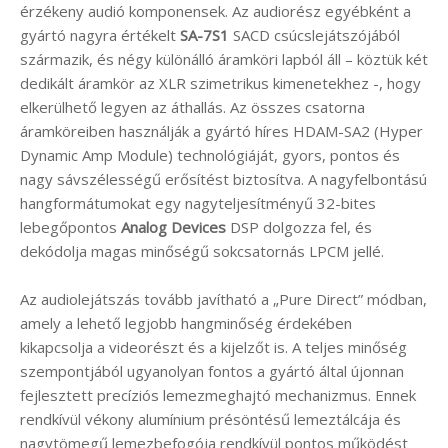
érzékeny audió komponensek. Az audiorész egyébként a
gyártó nagyra értékelt
SA-7S1
SACD csúcslejátszójából
származik, és négy különálló áramköri lapból áll – köztük két
dedikált áramkör az XLR szimetrikus kimenetekhez -, hogy
elkerülhető legyen az áthallás. Az összes csatorna
áramköreiben használják a gyártó híres HDAM-SA2 (Hyper
Dynamic Amp Module) technológiáját, gyors, pontos és
nagy sávszélességű erősítést biztosítva. A nagyfelbontású
hangformátumokat egy nagyteljesítményű 32-bites
lebegőpontos
Analog Devices
DSP dolgozza fel, és
dekódolja magas minőségű sokcsatornás LPCM jellé.
Az audiolejátszás tovább javítható a „Pure Direct” módban,
amely a lehető legjobb hangminőség érdekében
kikapcsolja a videorészt és a kijelzőt is. A teljes minőség
szempontjából ugyanolyan fontos a gyártó által újonnan
fejlesztett precíziós lemezmeghajtó mechanizmus. Ennek
rendkívül vékony alumínium présöntésű lemeztálcája és
nagytömegű lemezbefogója rendkívül pontos működést