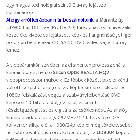
egy magas technológiai szintű Blu-ray lejátszó
kombinációja.
Ahogy arról korábban már beszámoltunk
, a
Marantz
új,
UD9004 új, BD-Live (Profile 2.0) funkcionalitású univerzális
készüléke kivételes lejátszott kép- és hangminőséget ígér
pörögjön benne akár CD, SACD, DVD-Video vagy Blu-ray
lemez.
A videoáramkör szívében az elismerten professzionális
képminőséget nyújtó
Silicon Optix REALTA HQV
videoprocesszor működik. Ez többek között pixelenkénti
váltott-sorosból progresszív képfrissítésre alakítást és
1080p felskálázást végez a szabványfelbontású DVD
képeken 10-bites feldolgozással, valamint
részletgazdagítást és digitális zajcsökkentést. Az analóg
kimeneti videojelet egy 297MHz/12-bites video D/A
konverter állítja elő, a 1080/24p képjel még tökéletesebb,
tisztább továbbítása érdekében pedig az
UD9004
képes
különválasztani a digitális audio- és a videojeleket két