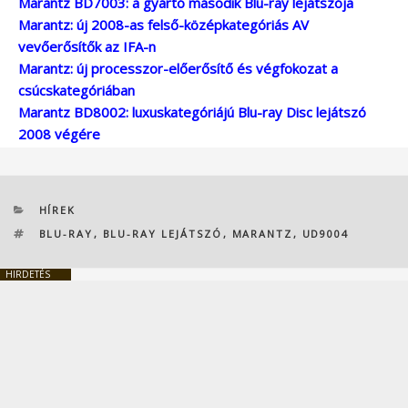
Marantz BD7003: a gyártó második Blu-ray lejátszója
Marantz: új 2008-as felső-középkategóriás AV
vevőerősítők az IFA-n
Marantz: új processzor-előerősítő és végfokozat a
csúcskategóriában
Marantz BD8002: luxuskategóriájú Blu-ray Disc lejátszó
2008 végére
KATEGÓRIÁK
HÍREK
CÍMKÉK
BLU-RAY
,
BLU-RAY LEJÁTSZÓ
,
MARANTZ
,
UD9004
HIRDETÉS