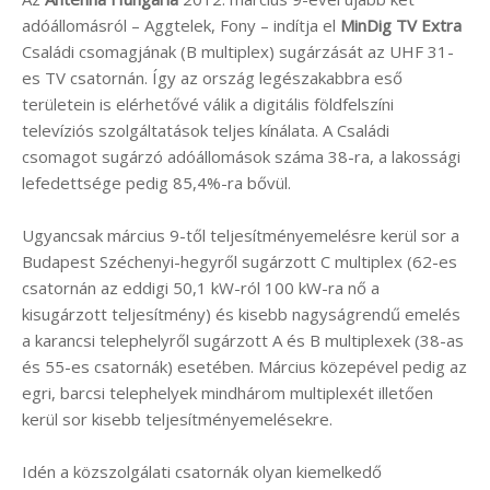
adóállomásról – Aggtelek, Fony – indítja el
MinDig TV Extra
Családi csomagjának (B multiplex) sugárzását az UHF 31-
es TV csatornán. Így az ország legészakabbra eső
területein is elérhetővé válik a digitális földfelszíni
televíziós szolgáltatások teljes kínálata. A Családi
csomagot sugárzó adóállomások száma 38-ra, a lakossági
lefedettsége pedig 85,4%-ra bővül.
Ugyancsak március 9-től teljesítményemelésre kerül sor a
Budapest Széchenyi-hegyről sugárzott C multiplex (62-es
csatornán az eddigi 50,1 kW-ról 100 kW-ra nő a
kisugárzott teljesítmény) és kisebb nagyságrendű emelés
a karancsi telephelyről sugárzott A és B multiplexek (38-as
és 55-es csatornák) esetében. Március közepével pedig az
egri, barcsi telephelyek mindhárom multiplexét illetően
kerül sor kisebb teljesítményemelésekre.
Idén a közszolgálati csatornák olyan kiemelkedő