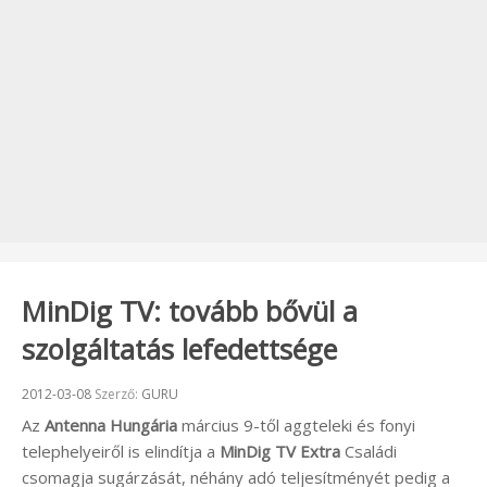
MinDig TV: tovább bővül a
szolgáltatás lefedettsége
Beküldve:
2012-03-08
Szerző:
GURU
Az
Antenna Hungária
március 9-től aggteleki és fonyi
telephelyeiről is elindítja a
MinDig TV Extra
Családi
csomagja sugárzását, néhány adó teljesítményét pedig a