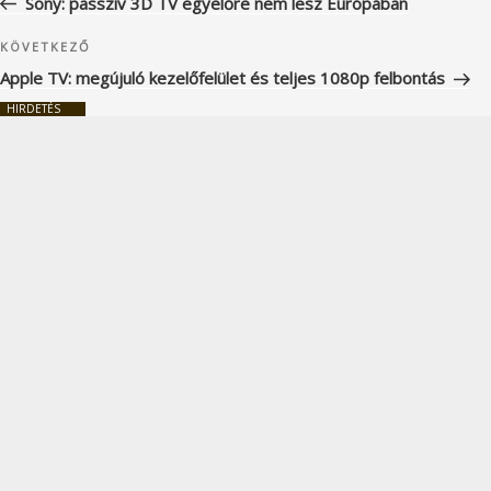
Sony: passzív 3D TV egyelőre nem lesz Európában
Következő
KÖVETKEZŐ
bejegyzés
Apple TV: megújuló kezelőfelület és teljes 1080p felbontás
HIRDETÉS