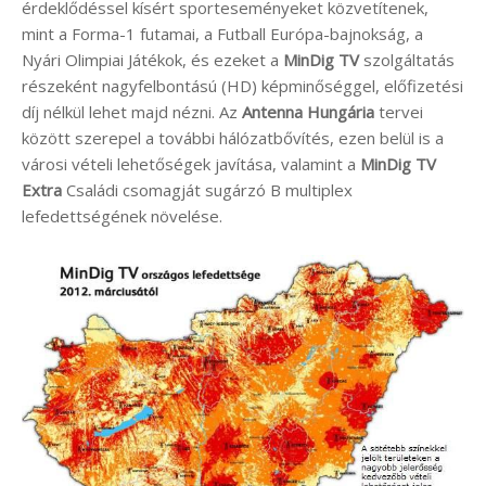
érdeklődéssel kísért sporteseményeket közvetítenek,
mint a Forma-1 futamai, a Futball Európa-bajnokság, a
Nyári Olimpiai Játékok, és ezeket a
MinDig TV
szolgáltatás
részeként nagyfelbontású (HD) képminőséggel, előfizetési
díj nélkül lehet majd nézni. Az
Antenna Hungária
tervei
között szerepel a további hálózatbővítés, ezen belül is a
városi vételi lehetőségek javítása, valamint a
MinDig TV
Extra
Családi csomagját sugárzó B multiplex
lefedettségének növelése.