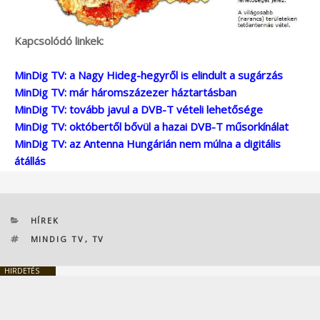
Kapcsolódó linkek:
MinDig TV: a Nagy Hideg-hegyről is elindult a sugárzás
MinDig TV: már háromszázezer háztartásban
MinDig TV: tovább javul a DVB-T vételi lehetősége
MinDig TV: októbertől bővül a hazai DVB-T műsorkínálat
MinDig TV: az Antenna Hungárián nem múlna a digitális
átállás
KATEGÓRIÁK
HÍREK
CÍMKÉK
MINDIG TV
,
TV
HIRDETÉS