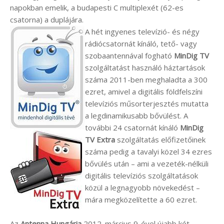
napokban emelik, a budapesti C multiplexét (62-es
csatorna) a duplájára.
A hét ingyenes televízió- és négy
rádiócsatornát kínáló, tető- vagy
szobaantennával fogható
MinDig TV
szolgáltatást használó háztartások
száma 2011-ben meghaladta a 300
ezret, amivel a digitális földfelszíni
televíziós műsorterjesztés mutatta
a legdinamikusabb bővülést. A
további 24 csatornát kínáló
MinDig
TV Extra
szolgáltatás előfizetőinek
száma pedig a tavalyi közel 34 ezres
bővülés után – ami a vezeték-nélküli
digitális televíziós szolgáltatások
közül a legnagyobb növekedést –
mára megközelítette a 60 ezret.
Az
Antenna Hungária
2012. március 9-ével újabb két