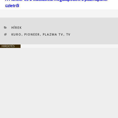
üzletről
KATEGÓRIÁK
HÍREK
CÍMKÉK
KURO
,
PIONEER
,
PLAZMA TV
,
TV
HIRDETÉS