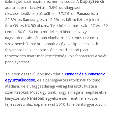
üzletágból származik, s ez nem is csoda. A
DisplaySearch
adatai szerint tavalyi alig 5,9%-os világpiaci
részesedésükkel eltörpültek a 37,2%-os
Panasonic
, a
22,8%-os
Samsung
és a 15,5%-os
LG
mellett. A jelenleg is
futó G9-es
KURO
plazma TV-k között már csak 127 és 152
centis (50 és 60 inch) modelleket kínálnak, vagyis a
nagyobb darabszámban eladható 107 centis (42 inch)
szegmensből már ki is vonult a cég. A síkpaneles TV-k
folyamatosan zuhanó árai és a mind kisebb piaci
részesedés miatt már képtelenség volt fenntartani a saját
panelgyártást.
Teljesen ésszerű lépésnek tűnt a
Pioneer és a Panasonic
együttműködése
, és a panelgyártás utóbbinak történő
átadása, de a világgazdasági válság keresztülhúzta a
számításokat. Most úgy tűnik, hogy a maga is leépítésekre
kényszerülő
Panasonic
egyelőre nem építi fel a közös
fejlesztésű plazmapaneleket 2010-től előállító gyártósort.