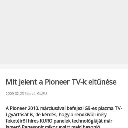
Mit jelent a Pioneer TV-k eltűnése
Beküldve:
2009-02-23
Szerző:
GURU
A
Pioneer
2010. márciusával befejezi G9-es plazma TV-
i gyártását is, de kérdés, hogy a rendkívüli mély
feketéiről híres
KURO
panelek technológiáját már
ismerő
Panasonic
mikor gyárt majd hasonló