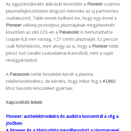
Az együttműködés aláírását követően a
Pioneer
számos
plazmafejlesztésben dolgozó mérnöke az új partnerhez
csatlakozott. Talán ennek tudható be, hogy egy évvel a
Pioneer
vékony prototípus plazmájának megjelenését
követően az idei CES-en a
Panasonic
is bemutathatta
csupán 8,8 mm vastag, 127 centis plazmáját. Ez persze
csak feltételezés, mint ahogy az is, hogy a
Pioneer
több
pénzt tud csinálni szabadalmai licencéből, mint a saját
tévégyártásból.
A
Panasonic
tehát közelebb került a plazma
tökéletesítéséhez, de kérdés, hogy mikor fog a
KURO
-
khoz hasonló készüléket gyártani.
Kapcsolódó linkek:
Pioneer: autóelektronikára és audióra koncentrál a cég a
jövőben
A Pioneer és a Matsushita megállapodott a plazmapanel