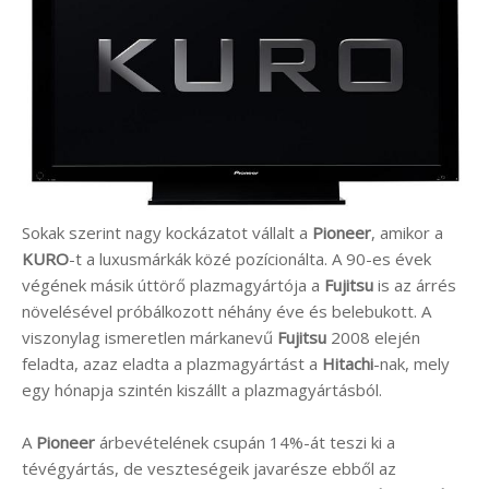
Sokak szerint nagy kockázatot vállalt a
Pioneer
, amikor a
KURO
-t a luxusmárkák közé pozícionálta. A 90-es évek
végének másik úttörő plazmagyártója a
Fujitsu
is az árrés
növelésével próbálkozott néhány éve és belebukott. A
viszonylag ismeretlen márkanevű
Fujitsu
2008 elején
feladta, azaz eladta a plazmagyártást a
Hitachi
-nak, mely
egy hónapja szintén kiszállt a plazmagyártásból.
A
Pioneer
árbevételének csupán 14%-át teszi ki a
tévégyártás, de veszteségeik javarésze ebből az