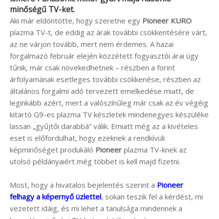
minőségű TV-ket.
Aki már eldöntötte, hogy szeretne egy
Pioneer KURO
plazma TV-t, de eddig az árak további csökkentésére várt,
az ne várjon tovább, mert nem érdemes. A hazai
forgalmazó február elején közzétett fogyasztói árai úgy
tűnik, már csak növekedhetnek – részben a forint
árfolyamának esetleges további csökkenése, részben az
általános forgalmi adó tervezett emelkedése miatt, de
leginkább azért, mert a valószínűleg már csak az év végéig
kitartó G9-es plazma TV készletek mindenegyes készüléke
lassan „gyűjtői darabbá” válik. Emiatt még az a kivételes
eset is előfordulhat, hogy ezeknek a rendkívüli
képminőséget produkáló
Pioneer
plazma TV-knek az
utolsó példányaiért még többet is kell majd fizetni.
Most, hogy a hivatalos bejelentés szerint a
Pioneer
felhagy a képernyő üzlettel
, sokan teszik fel a kérdést, mi
vezetett idáig, és mi lehet a tanulsága mindennek a