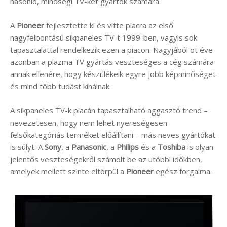
hasonló, minőségi TV-ket gyártók számára.
A
Pioneer
fejlesztette ki és vitte piacra az első
nagyfelbontású síkpaneles TV-t 1999-ben, vagyis sok
tapasztalattal rendelkezik ezen a piacon. Nagyjából öt éve
azonban a plazma TV gyártás veszteséges a cég számára
annak ellenére, hogy készülékeik egyre jobb képminőséget
és mind több tudást kínálnak.
A síkpaneles TV-k piacán tapasztalható aggasztó trend –
nevezetesen, hogy nem lehet nyereségesen
felsőkategóriás terméket előállítani – más neves gyártókat
is súlyt. A
Sony
, a
Panasonic
, a
Philips
és a
Toshiba
is olyan
jelentős veszteségekről számolt be az utóbbi időkben,
amelyek mellett szinte eltörpül a
Pioneer
egész forgalma.