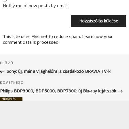
Notify me of new posts by email.
This site uses Akismet to reduce spam.
Learn how your
comment data is processed.
Bejegyzés
Korábbi
ELŐZŐ
navigáció
bejegyzés
Sony: új, már a világhálóra is csatlakozó BRAVIA TV-k
Következő
KÖVETKEZŐ
bejegyzés
Philips BDP3000, BDP5000, BDP7300: új Blu-ray lejátszók
HIRDETÉS