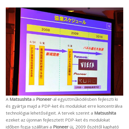
A
Matsushita
a
Pioneer
-al együttműködésben fejleszti ki
és gyártja majd a PDP-ket és modulokat erre koncentrálva
technológiai lehetőségeit. A tervek szerint a
Matsushita
ezeket az újonnan fejlesztett PDP-ket és modulokat
időben fogja szállítani a
Pioneer
új, 2009 őszétől kapható