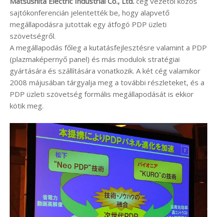
Matsushita Electric Industrial Co., Ltd.
cég vezetői közös
sajtókonferencián jelentették be, hogy alapvető
megállapodásra jutottak egy átfogó PDP üzleti
szövetségről.
A megállapodás főleg a kutatásfejlesztésre valamint a PDP
(plazmaképernyő panel) és más modulok stratégiai
gyártására és szállítására vonatkozik. A két cég valamikor
2008 májusában tárgyalja meg a további részleteket, és a
PDP üzleti szövetség formális megállapodását is ekkor
kötik meg.