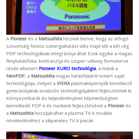
A
Pioneer
és a
Matsushita
hisznek benne, hogy az átfogó
szövetség fontos szinergiahatást idéz majd elő a két cég
PDP technológiáinak integrációja által. Ezek egyike a magas
fényhatásfoka, kontrasztja és szuper-vékony formaterve
révén elismert
Pioneer KURO technológia
, a másik a
NeoPDP
, a
Matsushita
magas hatásfokáról ismert saját
technológiája, melyet a
VIERA
plazmaképernyők következő
generációjának evolúciós technológiájaként fejlesztettek ki.
Környezetbarát és teljesítményben képminőségben
kiemelkedő PDP-k és modulok fejlesztésével a
Pioneer
és
a
Matsushita
hozzájárulhat a plazma TV-k további
növekedéséhez a síkpaneles TV-k piacán.