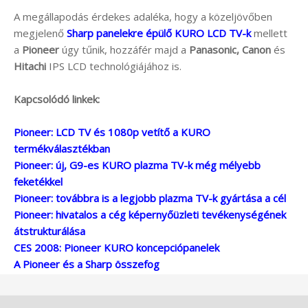
A megállapodás érdekes adaléka, hogy a közeljövőben
megjelenő
Sharp panelekre épülő KURO LCD TV-k
mellett
a
Pioneer
úgy tűnik, hozzáfér majd a
Panasonic, Canon
és
Hitachi
IPS LCD technológiájához is.
Kapcsolódó linkek:
Pioneer: LCD TV és 1080p vetítő a KURO
termékválasztékban
Pioneer: új, G9-es KURO plazma TV-k még mélyebb
feketékkel
Pioneer: továbbra is a legjobb plazma TV-k gyártása a cél
Pioneer: hivatalos a cég képernyőüzleti tevékenységének
átstrukturálása
CES 2008: Pioneer KURO koncepciópanelek
A Pioneer és a Sharp összefog