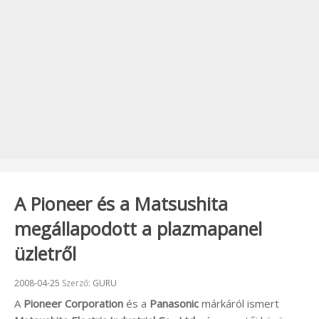
A Pioneer és a Matsushita
megállapodott a plazmapanel
üzletről
Beküldve:
2008-04-25
Szerző:
GURU
A
Pioneer Corporation
és a
Panasonic
márkáról ismert