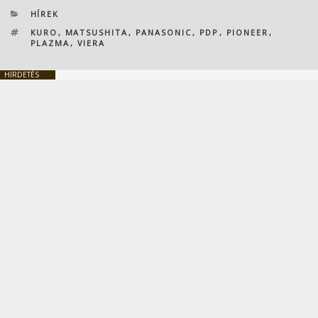
KATEGÓRIÁK
HÍREK
CÍMKÉK
KURO
,
MATSUSHITA
,
PANASONIC
,
PDP
,
PIONEER
,
PLAZMA
,
VIERA
HIRDETÉS