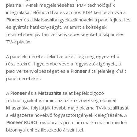
plazma TV-inek megjelenéséhez. PDP technológiáik
integrálását előmozdítva és azonos PDP-ken osztozva a
Pioneer
és a
Matsushita
igyekszik növelni a panelfejlesztés
és gyártás hatékonyságát, valamint a költségek
tekintetében javítani versenyképességüket a síkpaneles
TV-k piacán.
A panelek méretét tekintve a két cég még egyeztet a
részletekről, figyelembe véve a fogyasztók igényeit, a
piaci versenyképességet és a
Pioneer
által jelenleg kínált
panelméreteket.
A
Pioneer
és a
Matsushita
saját képfeldolgozó
technológiáikat valamint az üzleti szövetség előnyeit
kihasználva folytatják tovább majd plazma TV-ik szállítását
a világszerte növekvő fogyasztói igények kielégítésére. A
Pioneer KURO
továbbra is prémium márka marad minden
bizonnyal ehhez illeszkedő árszinttel.