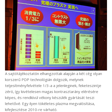
A sajtótájékoztatón elhangzottak alapján a két cég olyan
korszerű PDP technológián dolgozik, melynek
teljesítményfelvétele 1/3-a a jelenleginek, feketeszintje
zéró, így kivételesen magas kontrasztarány elérésére
képes, és rendkívül vékony készülék gyártását teszi
lehetővé. Egy ilyen tökéletes plazma megvalósítása,
kifejlesztése 2010-re várható.