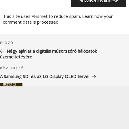
This site uses Akismet to reduce spam.
Learn how your
comment data is processed.
Bejegyzés
Korábbi
ELŐZŐ
navigáció
bejegyzés
Négy ajánlat a digitális műsorszóró hálózatok
üzemeltetésére
Következő
KÖVETKEZŐ
bejegyzés
A Samsung SDI és az LG Display OLED tervei
HIRDETÉS