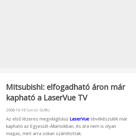
Mitsubishi: elfogadható áron már
kapható a LaserVue TV
Beküldve:
2008-10-16
Szerző:
GURU
Az első lézeres megvilágítású
LaserVue
tévékészülék már
kapható az Egyesült-Államokban, és ára nem is olyan
magas, mint arra sokan számítottak.