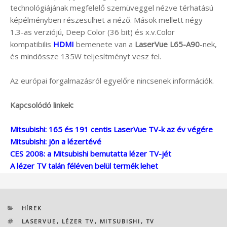
technológiájának megfelelő szemüveggel nézve térhatású
képélményben részesülhet a néző. Mások mellett négy
1.3-as verziójú, Deep Color (36 bit) és x.v.Color
kompatibilis
HDMI
bemenete van a
LaserVue L65-A90
-nek,
és mindössze 135W teljesítményt vesz fel.
Az európai forgalmazásról egyelőre nincsenek információk.
Kapcsolódó linkek:
Mitsubishi: 165 és 191 centis LaserVue TV-k az év végére
Mitsubishi: jön a lézertévé
CES 2008: a Mitsubishi bemutatta lézer TV-jét
A lézer TV talán féléven belül termék lehet
KATEGÓRIÁK
HÍREK
CÍMKÉK
LASERVUE
,
LÉZER TV
,
MITSUBISHI
,
TV