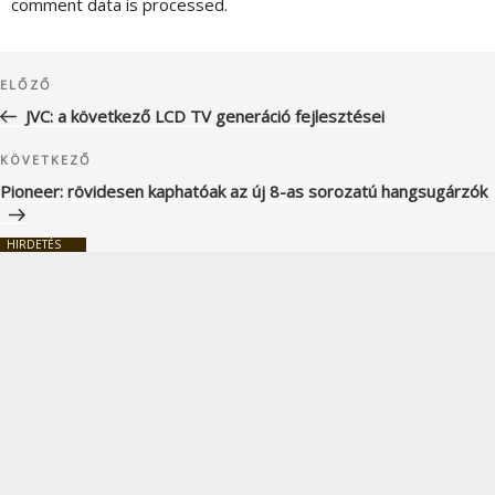
comment data is processed.
Bejegyzés
Korábbi
ELŐZŐ
navigáció
bejegyzés
JVC: a következő LCD TV generáció fejlesztései
Következő
KÖVETKEZŐ
bejegyzés
Pioneer: rövidesen kaphatóak az új 8-as sorozatú hangsugárzók
HIRDETÉS