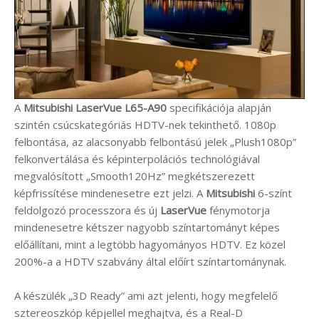
A
Mitsubishi LaserVue L65-A90
specifikációja alapján
szintén csúcskategóriás HDTV-nek tekinthető. 1080p
felbontása, az alacsonyabb felbontású jelek „Plush1080p”
felkonvertálása és képinterpolációs technológiával
megvalósított „Smooth120Hz” megkétszerezett
képfrissítése mindenesetre ezt jelzi. A
Mitsubishi
6-színt
feldolgozó processzora és új
LaserVue
fénymotorja
mindenesetre kétszer nagyobb színtartományt képes
előállítani, mint a legtöbb hagyományos HDTV. Ez közel
200%-a a HDTV szabvány által előírt színtartománynak.
A készülék „3D Ready” ami azt jelenti, hogy megfelelő
sztereoszkóp képjellel meghajtva, és a Real-D