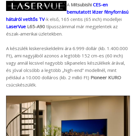
A
Mitsubishi
CES-en
bemutatott lézer fényforrású
hátulról vetítős TV
-k első, 165 centis (65 inch) modelljei
LaserVue
L65-A90
típusszámmal már megjelentek az
észak-amerikai üzletekben.
A készülék kiskereskeldelmi ára 6.999 dollár (kb. 1.400.000
Ft), ami nagyjából azonos a legtöbb 152 cm-es (60 inch)
vagy annál kicsivel nagyobb síkpaneles készülékek árával,
és jóval olcsóbb a legtöbb „high-end” modellnél, mint
például a 10.000 dolláros (kb. 2 millió Ft)
Pioneer KURO
csúcskészülék.