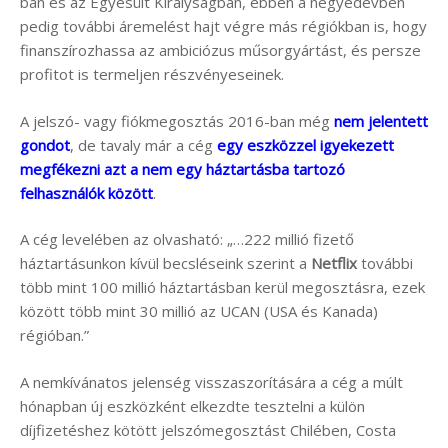
ban és az Egyesült Királyságban, ebben a negyedévben
pedig további áremelést hajt végre más régiókban is, hogy
finanszírozhassa az ambiciózus műsorgyártást, és persze
profitot is termeljen részvényeseinek.
A jelszó- vagy fiókmegosztás 2016-ban még
nem jelentett
gondot
, de tavaly már a cég
egy eszközzel igyekezett
megfékezni azt a nem egy háztartásba tartozó
felhasználók között
.
A cég levelében az olvasható: „…222 millió fizető
háztartásunkon kívül becsléseink szerint a
Netflix
további
több mint 100 millió háztartásban kerül megosztásra, ezek
között több mint 30 millió az UCAN (USA és Kanada)
régióban.”
A nemkívánatos jelenség visszaszorítására a cég a múlt
hónapban új eszközként elkezdte tesztelni a külön
díjfizetéshez kötött jelszómegosztást Chilében, Costa