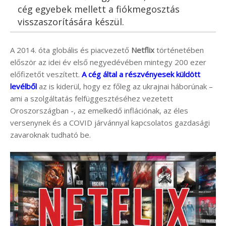
cég egyebek mellett a fiókmegosztás
visszaszorítására készül.
A 2014. óta globális és piacvezető
Netflix
történetében
először az idei év első negyedévében mintegy 200 ezer
előfizetőt veszített.
A cég által a részvényesek küldött
levélből
az is kiderül, hogy ez főleg az ukrajnai háborúnak –
ami a szolgáltatás felfüggesztéséhez vezetett
Oroszországban -, az emelkedő inflációnak, az éles
versenynek és a COVID járvánnyal kapcsolatos gazdasági
zavaroknak tudható be.