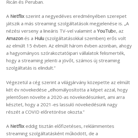
Ricán és Peruban.
A
Netflix
szerint a negyedéves eredményében szerepet
játszik a más streaming szolgáltatások megjelenése is. „A
nézési verseny a lineáris TV-vel valamint a
YouTub
e, az
Amazon
és a
Hulu
(szolgáltatásokkal szemben) erős volt
az elmúlt 15 évben. Az elmúlt három évben azonban, ahogy
a hagyományos szórakoztatóipari vállalatok felismerték,
hogy a streaming jelenti a jövőt, számos új streaming
szolgáltatás is elindult.”
Végezetül a cég szerint a világjárvány közepette az elmúlt
két év növekedése „elhomályosította a képet azzal, hogy
jelentősen növelte a 2020-as növekedésünket, ami arra
késztet, hogy a 2021-es lassuló növekedésünk nagy
részét a COVID előretörése okozta.”
A
Netflix
eddig tisztán előfizetéses, reklámmentes
streaming szolgáltatásként működött, de a