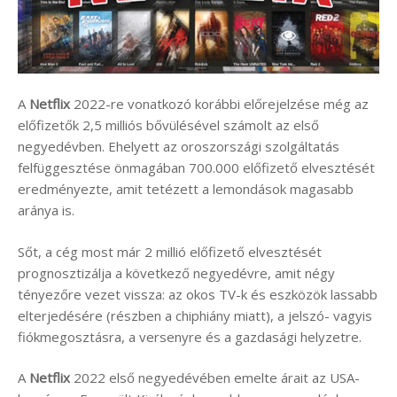
A
Netflix
2022-re vonatkozó korábbi előrejelzése még az
előfizetők 2,5 milliós bővülésével számolt az első
negyedévben. Ehelyett az oroszországi szolgáltatás
felfüggesztése önmagában 700.000 előfizető elvesztését
eredményezte, amit tetézett a lemondások magasabb
aránya is.
Sőt, a cég most már 2 millió előfizető elvesztését
prognosztizálja a következő negyedévre, amit négy
tényezőre vezet vissza: az okos TV-k és eszközök lassabb
elterjedésére (részben a chiphiány miatt), a jelszó- vagyis
fiókmegosztásra, a versenyre és a gazdasági helyzetre.
A
Netflix
2022 első negyedévében emelte árait az USA-