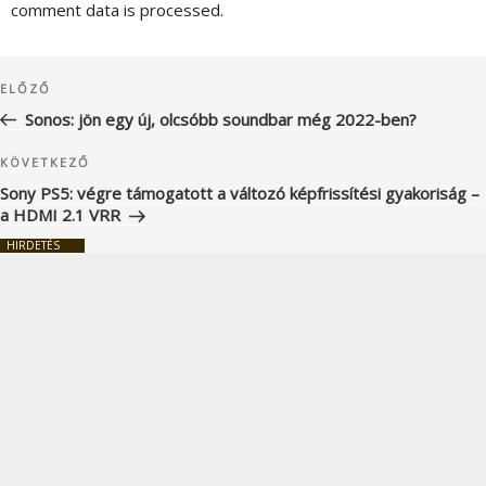
comment data is processed.
Bejegyzés
Korábbi
ELŐZŐ
navigáció
bejegyzés
Sonos: jön egy új, olcsóbb soundbar még 2022-ben?
Következő
KÖVETKEZŐ
bejegyzés
Sony PS5: végre támogatott a változó képfrissítési gyakoriság –
a HDMI 2.1 VRR
HIRDETÉS