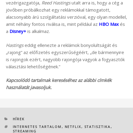
vezérigazgatója,
Reed Hastings
utalt arra is, hogy a cég a
jövőben próbálkozhat egy reklámokkal támogatott,
alacsonyabb árú szolgáltatási verzióval, egy olyan modellel,
amit néhány fontos riválisa is, mint például az
HBO Max
és
a
Disney+
is alkalmaz.
Hastings
eddig ellenezte a reklámok bonyolultságát és
„rajong” az előfizetés egyszerűségéért, „de bármennyire
is rajongok ezért, nagyobb rajongója vagyok a fogyasztók
választási lehetőségének.”
Kapcsolódó tartalmak kereséséhez az alábbi címkék
használatát javasoljuk.
KATEGÓRIÁK
HÍREK
CÍMKÉK
INTERNETES TARTALOM
,
NETFLIX
,
STATISZTIKA
,
STREAMING