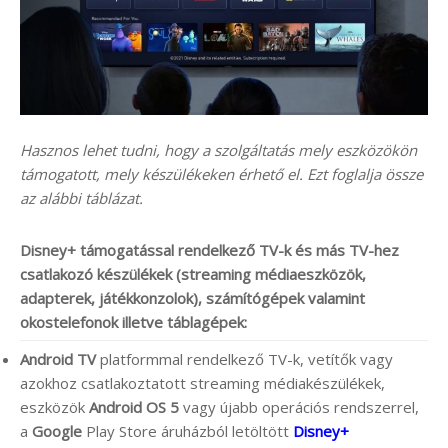
Hasznos lehet tudni, hogy a szolgáltatás mely eszközökön
támogatott, mely készülékeken érhető el. Ezt foglalja össze
az alábbi táblázat.
Disney+ támogatással rendelkező TV-k és más TV-hez
csatlakozó készülékek (streaming médiaeszközök,
adapterek, játékkonzolok), számítógépek valamint
okostelefonok illetve táblagépek:
Android TV
platformmal rendelkező TV-k, vetítők vagy
azokhoz csatlakoztatott streaming médiakészülékek,
eszközök
Android OS 5
vagy újabb operációs rendszerrel,
a
Google
Play Store áruházból letöltött
Disney+