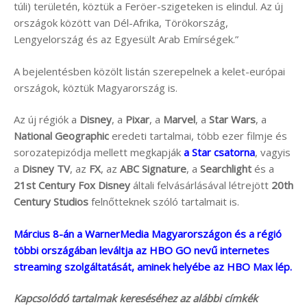
túli) területén, köztük a Feröer-szigeteken is elindul. Az új
országok között van Dél-Afrika, Törökország,
Lengyelország és az Egyesült Arab Emírségek.”
A bejelentésben közölt listán szerepelnek a kelet-európai
országok, köztük Magyarország is.
Az új régiók a
Disney
, a
Pixar
, a
Marvel
, a
Star Wars
, a
National Geographic
eredeti tartalmai, több ezer filmje és
sorozatepizódja mellett megkapják
a Star csatorna
, vagyis
a
Disney TV
, az
FX
, az
ABC Signature
, a
Searchlight
és a
21st Century Fox
Disney
általi felvásárlásával létrejött
20th
Century Studios
felnőtteknek szóló tartalmait is.
Március 8-án a WarnerMedia Magyarországon és a régió
többi országában leváltja az HBO GO nevű internetes
streaming szolgáltatását, aminek helyébe az HBO Max lép.
Kapcsolódó tartalmak kereséséhez az alábbi címkék