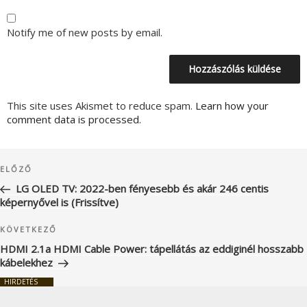
Notify me of new posts by email.
This site uses Akismet to reduce spam.
Learn how your
comment data is processed.
Bejegyzés
Korábbi
ELŐZŐ
navigáció
bejegyzés
LG OLED TV: 2022-ben fényesebb és akár 246 centis
képernyővel is (Frissítve)
Következő
KÖVETKEZŐ
bejegyzés
HDMI 2.1a HDMI Cable Power: tápellátás az eddiginél hosszabb
kábelekhez
HIRDETÉS