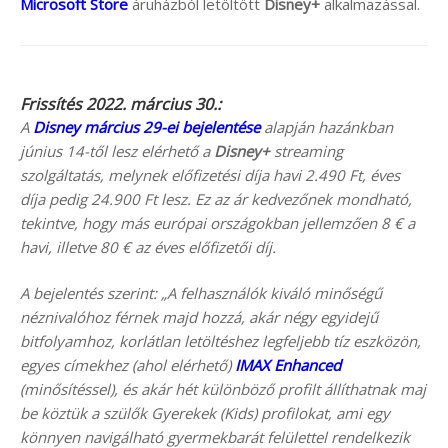
Microsoft Store
áruházból letöltött
Disney+
alkalmazással.
Frissítés 2022. március 30.:
A
Disney március 29-ei bejelentése
alapján hazánkban
június 14-től lesz elérhető a
Disney+
streaming
szolgáltatás, melynek előfizetési díja havi 2.490 Ft, éves
díja pedig 24.900 Ft lesz. Ez az ár kedvezőnek mondható,
tekintve, hogy más európai országokban jellemzően 8 € a
havi, illetve 80 € az éves előfizetői díj.
A bejelentés szerint: „A felhasználók kiváló minőségű
néznivalóhoz férnek majd hozzá, akár négy egyidejű
bitfolyamhoz, korlátlan letöltéshez legfeljebb tíz eszközön,
egyes címekhez (ahol elérhető)
IMAX Enhanced
(minősítéssel), és akár hét különböző profilt állíthatnak maj
be köztük a szülők Gyerekek (Kids) profilokat, ami egy
könnyen navigálható gyermekbarát felülettel rendelkezik