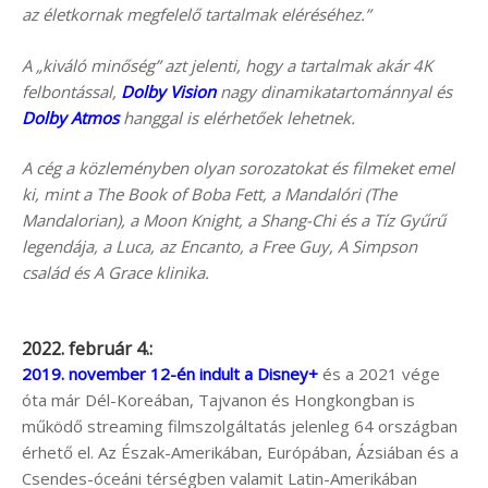
az életkornak megfelelő tartalmak eléréséhez.”
A „kiváló minőség” azt jelenti, hogy a tartalmak akár 4K
felbontással,
Dolby Vision
nagy dinamikatartománnyal és
Dolby Atmos
hanggal is elérhetőek lehetnek.
A cég a közleményben olyan sorozatokat és filmeket emel
ki, mint a The Book of Boba Fett, a Mandalóri (The
Mandalorian), a Moon Knight, a Shang-Chi és a Tíz Gyűrű
legendája, a Luca, az Encanto, a Free Guy, A Simpson
család és A Grace klinika.
2022. február 4.:
2019. november 12-én indult a Disney+
és a 2021 vége
óta már Dél-Koreában, Tajvanon és Hongkongban is
működő streaming filmszolgáltatás jelenleg 64 országban
érhető el. Az Észak-Amerikában, Európában, Ázsiában és a
Csendes-óceáni térségben valamit Latin-Amerikában