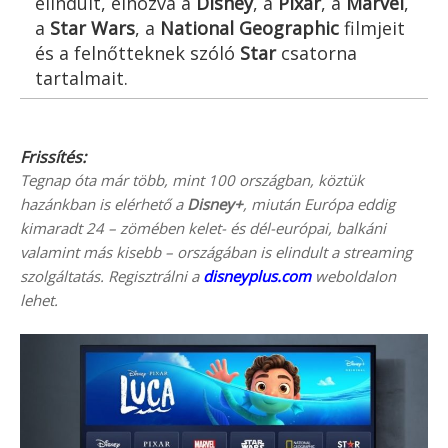
elindult, elhozva a
Disney
, a
Pixar
, a
Marvel
,
a
Star Wars
, a
National Geographic
filmjeit
és a felnőtteknek szóló
Star
csatorna
tartalmait.
Frissítés:
Tegnap óta már több, mint 100 országban, köztük
hazánkban is elérhető a
Disney+
, miután Európa eddig
kimaradt 24 – zömében kelet- és dél-európai, balkáni
valamint más kisebb – országában is elindult a streaming
szolgáltatás. Regisztrálni a
disneyplus.com
weboldalon
lehet.