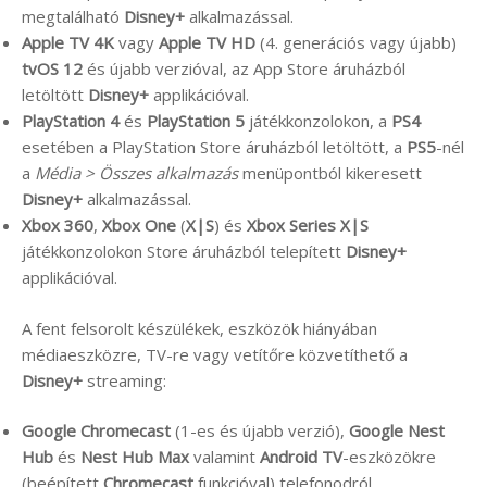
megtalálható
Disney+
alkalmazással.
Apple TV 4K
vagy
Apple TV HD
(4. generációs vagy újabb)
tvOS 12
és újabb verzióval, az App Store áruházból
letöltött
Disney+
applikációval.
PlayStation 4
és
PlayStation 5
játékkonzolokon, a
PS4
esetében a PlayStation Store áruházból letöltött, a
PS5
-nél
a
Média > Összes alkalmazás
menüpontból kikeresett
Disney+
alkalmazással.
Xbox 360
,
Xbox One
(
X|S
) és
Xbox Series X|S
játékkonzolokon Store áruházból telepített
Disney+
applikációval.
A fent felsorolt készülékek, eszközök hiányában
médiaeszközre, TV-re vagy vetítőre közvetíthető a
Disney+
streaming:
Google Chromecast
(1-es és újabb verzió),
Google Nest
Hub
és
Nest Hub Max
valamint
Android TV
-eszközökre
(beépített
Chromecast
funkcióval) telefonodról,