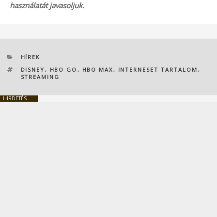
használatát javasoljuk.
KATEGÓRIÁK
HÍREK
CÍMKÉK
DISNEY
,
HBO GO
,
HBO MAX
,
INTERNESET TARTALOM
,
STREAMING
HIRDETÉS