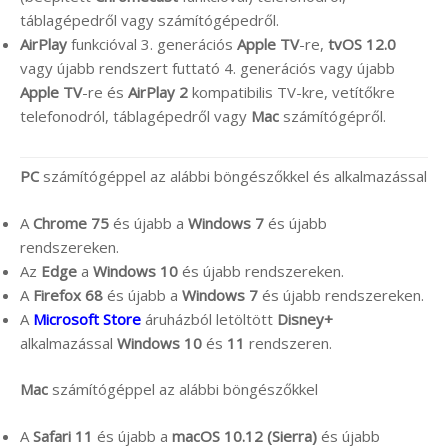
táblagépedről vagy számítógépedről.
AirPlay
funkcióval 3. generációs
Apple TV
-re,
tvOS 12.0
vagy újabb rendszert futtató 4. generációs vagy újabb
Apple TV
-re és
AirPlay 2
kompatibilis TV-kre, vetítőkre
telefonodról, táblagépedről vagy
Mac
számítógépről.
PC
számítógéppel az alábbi böngészőkkel és alkalmazással
A
Chrome 75
és újabb a
Windows 7
és újabb
rendszereken.
Az
Edge
a
Windows 10
és újabb rendszereken.
A
Firefox 68
és újabb a
Windows 7
és újabb rendszereken.
A
Microsoft Store
áruházból letöltött
Disney+
alkalmazással
Windows 10
és
11
rendszeren.
Mac
számítógéppel az alábbi böngészőkkel
A
Safari 11
és újabb a
macOS 10.12 (Sierra)
és újabb