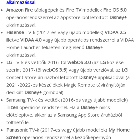
alkalmazással
.
Amazon Fire
táblagépek és
Fire TV
modellek
Fire OS 5.0
operációsrendszerrel az Appstore-ból letöltött
Disney+
alkalmazással.
Hisense
TV-k (2017-es vagy újabb modellek)
VIDAA 2.5
illetve
VIDAA 4.0
vagy újabb operációs rendszerrel a VIDAA
Home Launcher felületen megjelenő
Disney+
alkalmazással.
LG
TV-k és vetítők 2016-tól
webOS 3.0
(az
LG
közlése
szerint 2017-től
webOS 3.5
) vagy újabb verzióval, az
LG
Content Store áruházból letöltött
Disney+
applikációval (a
2021-2022-es készülékek Magic Remote távirányítóján
dedikált
Disney+
gombbal).
Samsung
TV-k és vetítők (2016-os vagy újabb modellek)
Tizen
operációs rendszerrel. Ha a
Disney+
nincs
előtelepítve, akkor az a
Samsung
App Store áruházból
tölthető le.
Panasonic
TV-k (2017-es vagy újabb modellek)
My Home
Screen
operációs rendszerrel a kezdőképernyőn