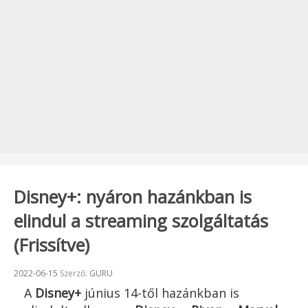
Disney+: nyáron hazánkban is
elindul a streaming szolgáltatás
(Frissítve)
Beküldve:
2022-06-15
Szerző:
GURU
A
Disney+
június 14-től hazánkban is