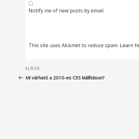
Notify me of new posts by email.
This site uses Akismet to reduce spam.
Learn h
Bejegyzés
Korábbi
ELŐZŐ
navigáció
bejegyzés
Mi várható a 2010-es CES kiállításon?