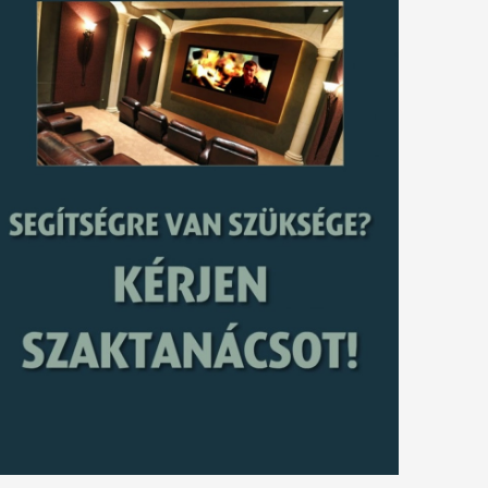
tkező
gyzés