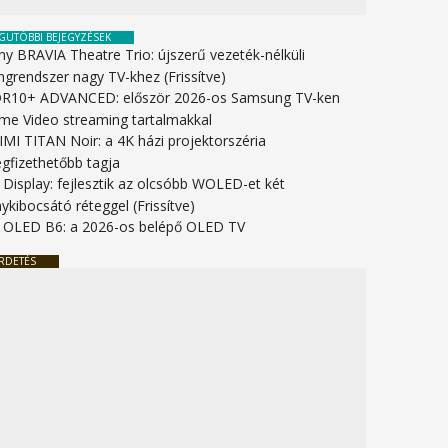
GUTÓBBI BEJEGYZÉSEK
ny BRAVIA Theatre Trio: újszerű vezeték-nélküli
ngrendszer nagy TV-khez (Frissítve)
R10+ ADVANCED: először 2026-os Samsung TV-ken
ime Video streaming tartalmakkal
IMI TITAN Noir: a 4K házi projektorszéria
gfizethetőbb tagja
 Display: fejlesztik az olcsóbb WOLED-et két
ykibocsátó réteggel (Frissítve)
 OLED B6: a 2026-os belépő OLED TV
RDETÉS