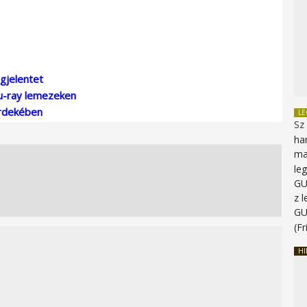
gjelentet
u-ray lemezeken
érdekében
L
Sz
ha
ma
le
G
z 
G
(Fr
HI