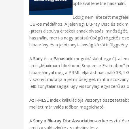
optikával lehetne használni.
Eddig nem létezett megfelel
GB-os médiához. A jelenlegi Blu-ray Disc és sok m
(jitter) alapulva értékeli annak olvasási minősé
használni, mert a nagy adatsűrűségű rögzítés ese
hibaarány és a jelbizonytalanság közötti függvén
A
Sony
és a
Panasonic
megoldásként egy új, a leme
amit „Maximum Likelihood Sequence Estimation” in
hibaaránnyal még a PRML eljárást használó 33,4 G
viszonyt mutatja a jelminőséggel, mint a szokvány
jelbizonytalansággal úgy viszonylag egyszerű az o
Az i-MLSE index kalkulációja viszonyt összetettebb
mellett már valós időben megoldható.
A
Sony
a
Blu-ray Disc Association
-on keresztül és
ami így valószínűleg szabvány lesz.