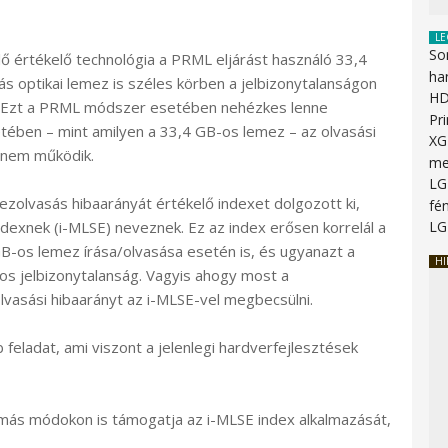
LE
So
ő értékelő technológia a PRML eljárást használó 33,4
ha
ás optikai lemez is széles körben a jelbizonytalanságon
HD
gét. Ezt a PRML módszer esetében nehézkes lenne
Pr
tében – mint amilyen a 33,4 GB-os lemez – az olvasási
XG
y nem működik.
me
LG
zolvasás hibaarányát értékelő indexet dolgozott ki,
fén
dexnek (i-MLSE) neveznek. Ez az index erősen korrelál a
LG
B-os lemez írása/olvasása esetén is, és ugyanazt a
HI
os jelbizonytalanság. Vagyis ahogy most a
lvasási hibaarányt az i-MLSE-vel megbecsülni.
 feladat, ami viszont a jelenlegi hardverfejlesztések
 más módokon is támogatja az i-MLSE index alkalmazását,