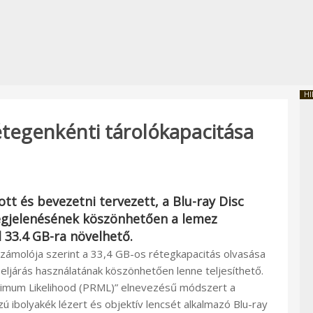
HI
étegenkénti tárolókapacitása
ott és bevezetni tervezett, a Blu-ray Disc
megjelenésének köszönhetően a lemez
 33.4 GB-ra növelhető.
ámolója szerint a 33,4 GB-os rétegkapacitás olvasása
ó eljárás használatának köszönhetően lenne teljesíthető.
ximum Likelihood (PRML)” elnevezésű módszert a
ú ibolyakék lézert és objektív lencsét alkalmazó Blu-ray