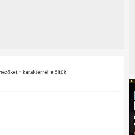
 mezőket
*
karakterrel jelöltük
HI