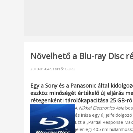
Növelhető a Blu-ray Disc r
Beküldve:
2010-01-04
Szerző:
GURU
Egy a
Sony
és a
Panasonic
által kidolgoz
eszköz minőségét értékelő új eljárás 
rétegenkénti tárolókapacitása 25 GB-ról
A
Nikkei Electronics Asia
besz
és írása egy új jelfeldolgoz
Ezt a „Partial Response Ma
jelenlegi 405 nm hullámhossz