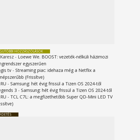
EGUTÓBBI HOZZÁSZÓLÁSOK
 Karesz
-
Loewe We. BOOST: vezeték-nélküli házimozi
ngrendszer egyszerűen
gis tv
-
Streaming piac: idehaza még a Netflix a
gnépszerűbb (Frissítve)
URU
-
Samsung: hét évig frissül a Tizen OS 2024-től
legends 3
-
Samsung: hét évig frissül a Tizen OS 2024-től
URU
-
TCL C7L: a megfizethetőbb Super QD-Mini LED TV
issítve)
RDETÉS