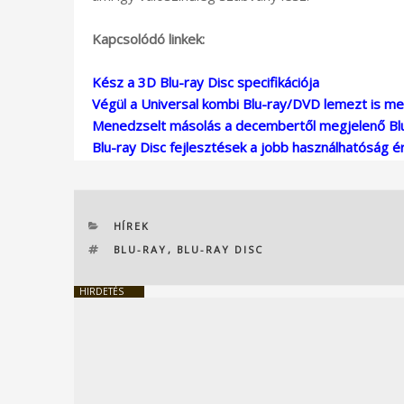
Kapcsolódó linkek:
Kész a 3D Blu-ray Disc specifikációja
Végül a Universal kombi Blu-ray/DVD lemezt is me
Menedzselt másolás a decembertől megjelenő Bl
Blu-ray Disc fejlesztések a jobb használhatóság 
KATEGÓRIÁK
HÍREK
CÍMKÉK
BLU-RAY
,
BLU-RAY DISC
HIRDETÉS