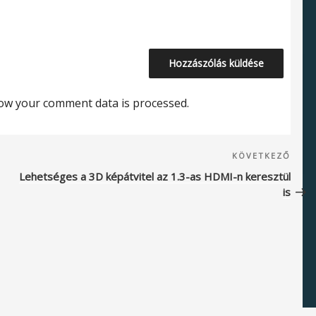
ow your comment data is processed.
Köve
KÖVETKEZŐ
beje
Lehetséges a 3D képátvitel az 1.3-as HDMI-n keresztül
is