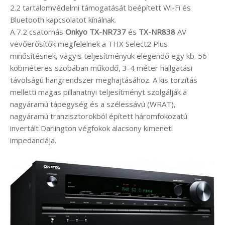
2.2 tartalomvédelmi támogatását beépített Wi-Fi és
Bluetooth kapcsolatot kínálnak.
A 7.2 csatornás
Onkyo TX-NR737
és
TX-NR838
AV
vevőerősítők megfelelnek a THX Select2 Plus
minősítésnek, vagyis teljesítményük elegendő egy kb. 56
köbméteres szobában működő, 3-4 méter hallgatási
távolságú hangrendszer meghajtásához. A kis torzítás
melletti magas pillanatnyi teljesítményt szolgálják a
nagyáramú tápegység és a szélessávú (WRAT),
nagyáramú tranzisztorokból épített háromfokozatú
invertált Darlington végfokok alacsony kimeneti
impedanciája.