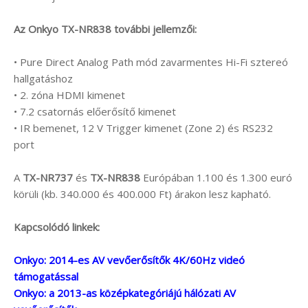
Az Onkyo TX-NR838 további jellemzői:
• Pure Direct Analog Path mód zavarmentes Hi-Fi sztereó
hallgatáshoz
• 2. zóna HDMI kimenet
• 7.2 csatornás előerősítő kimenet
• IR bemenet, 12 V Trigger kimenet (Zone 2) és RS232
port
A
TX-NR737
és
TX-NR838
Európában 1.100 és 1.300 euró
körüli (kb. 340.000 és 400.000 Ft) árakon lesz kapható.
Kapcsolódó linkek:
Onkyo: 2014-es AV vevőerősítők 4K/60Hz videó
támogatással
Onkyo: a 2013-as középkategóriájú hálózati AV