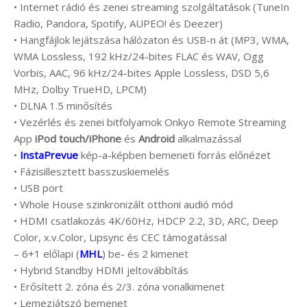
• Internet rádió és zenei streaming szolgáltatások (TuneIn
Radio, Pandora, Spotify, AUPEO! és Deezer)
• Hangfájlok lejátszása hálózaton és USB-n át (MP3, WMA,
WMA Lossless, 192 kHz/24-bites FLAC és WAV, Ogg
Vorbis, AAC, 96 kHz/24-bites Apple Lossless, DSD 5,6
MHz, Dolby TrueHD, LPCM)
• DLNA 1.5 minősítés
• Vezérlés és zenei bitfolyamok Onkyo Remote Streaming
App
iPod touch/iPhone
és
Android
alkalmazással
•
InstaPrevue
kép-a-képben bemeneti forrás előnézet
• Fázisillesztett basszuskiemelés
• USB port
• Whole House szinkronizált otthoni audió mód
• HDMI csatlakozás 4K/60Hz, HDCP 2.2, 3D, ARC, Deep
Color, x.v.Color, Lipsync és CEC támogatással
– 6+1 előlapi (
MHL
) be- és 2 kimenet
• Hybrid Standby HDMI jeltovábbítás
• Erősített 2. zóna és 2/3. zóna vonalkimenet
• Lemezjátszó bemenet