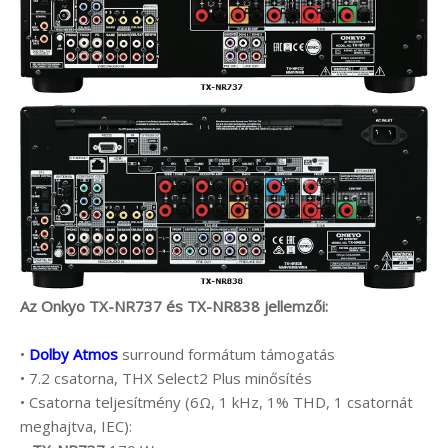
Az Onkyo TX-NR737 és TX-NR838 jellemzői:
•
Dolby Atmos
surround formátum támogatás
• 7.2 csatorna, THX Select2 Plus minősítés
• Csatorna teljesítmény (6Ω, 1 kHz, 1% THD, 1 csatornát
meghajtva, IEC):