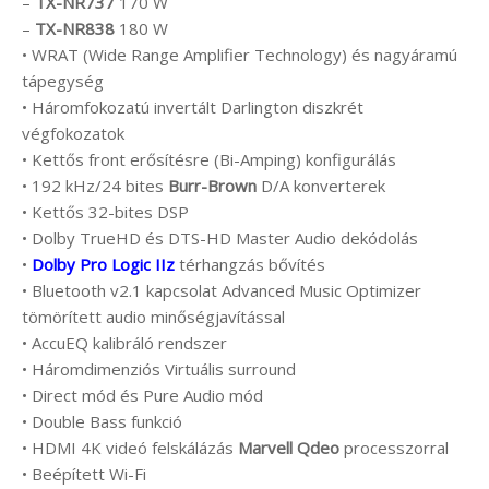
–
TX-NR737
170 W
–
TX-NR838
180 W
• WRAT (Wide Range Amplifier Technology) és nagyáramú
tápegység
• Háromfokozatú invertált Darlington diszkrét
végfokozatok
• Kettős front erősítésre (Bi-Amping) konfigurálás
• 192 kHz/24 bites
Burr-Brown
D/A konverterek
• Kettős 32-bites DSP
• Dolby TrueHD és DTS-HD Master Audio dekódolás
•
Dolby Pro Logic IIz
térhangzás bővítés
• Bluetooth v2.1 kapcsolat Advanced Music Optimizer
tömörített audio minőségjavítással
• AccuEQ kalibráló rendszer
• Háromdimenziós Virtuális surround
• Direct mód és Pure Audio mód
• Double Bass funkció
• HDMI 4K videó felskálázás
Marvell Qdeo
processzorral
• Beépített Wi-Fi