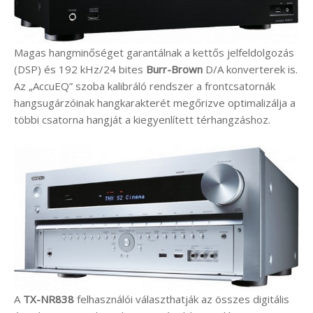
Magas hangminőséget garantálnak a kettős jelfeldolgozás
(DSP) és 192 kHz/24 bites
Burr-Brown
D/A konverterek is.
Az „AccuEQ” szoba kalibráló rendszer a frontcsatornák
hangsugárzóinak hangkarakterét megőrizve optimalizálja a
többi csatorna hangját a kiegyenlített térhangzáshoz.
A
TX-NR838
felhasználói választhatják az összes digitális