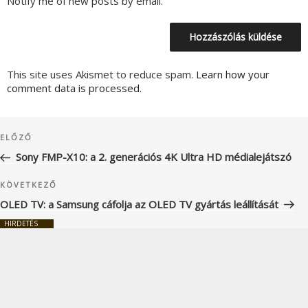
Notify me of new posts by email.
This site uses Akismet to reduce spam.
Learn how your
comment data is processed.
Bejegyzés
Korábbi
ELŐZŐ
navigáció
bejegyzés
Sony FMP-X10: a 2. generációs 4K Ultra HD médialejátszó
Következő
KÖVETKEZŐ
bejegyzés
OLED TV: a Samsung cáfolja az OLED TV gyártás leállítását
HIRDETÉS