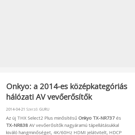
Onkyo: a 2014-es középkategóriás
hálózati AV vevőerősítők
Beküldve:
2014-04-21
Szerző:
GURU
Az új THX Select2 Plus minősítésű
Onkyo TX-NR737
és
TX-NR838
AV vevőerősítők nagyáramú tápellátásukkal
kiváló hangminőséget, 4K/60Hz HDMI jelátvitelt, HDCP