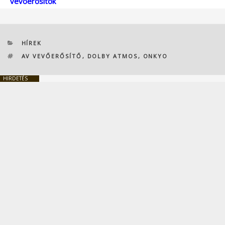
vevőerősítők
KATEGÓRIÁK
HÍREK
CÍMKÉK
AV VEVŐERŐSÍTŐ
,
DOLBY ATMOS
,
ONKYO
HIRDETÉS