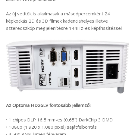
Az új vetítők is alkalmasak a másodpercemként 24
képkockás 2D és 3D filmek kadenciahelyes illetve
sztereoszkóp megjelenítésre 144Hz-es képfrissítéssel.
Az Optoma HD26LV fontosabb jellemzői:
• 1 chipes DLP 16,5 mm-es (0,65”) DarkChip 3 DMD
• 1080p (1.920 x 1.080 pixel) sajátfelbontás
• 3.500 ANSI lumen fényáram