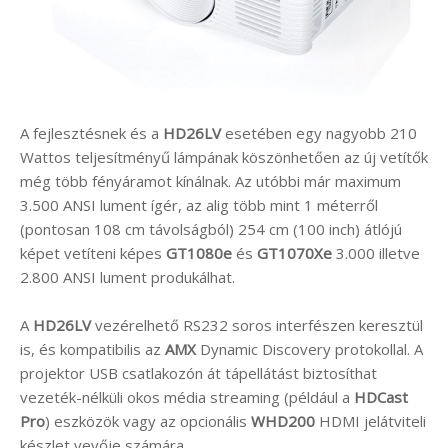
A fejlesztésnek és a
HD26LV
esetében egy nagyobb 210
Wattos teljesítményű lámpának köszönhetően az új vetítők
még több fényáramot kínálnak. Az utóbbi már maximum
3.500 ANSI lument ígér, az alig több mint 1 méterről
(pontosan 108 cm távolságból) 254 cm (100 inch) átlójú
képet vetíteni képes
GT1080e
és
GT1070Xe
3.000 illetve
2.800 ANSI lument produkálhat.
A
HD26LV
vezérelhető RS232 soros interfészen keresztül
is, és kompatibilis az
AMX
Dynamic Discovery protokollal. A
projektor USB csatlakozón át tápellátást biztosíthat
vezeték-nélküli okos média streaming (például a
HDCast
Pro
) eszközök vagy az opcionális
WHD200
HDMI jelátviteli
készlet vevője számára.