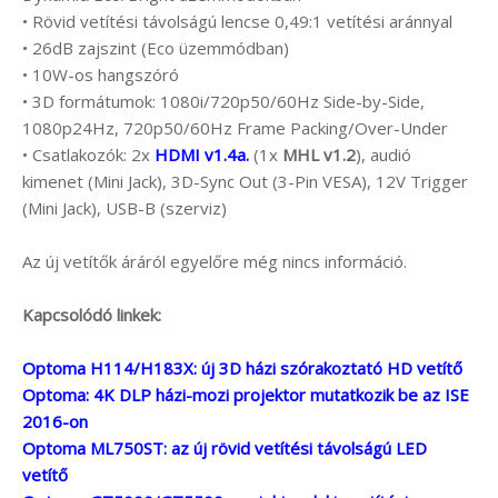
• Rövid vetítési távolságú lencse 0,49:1 vetítési aránnyal
• 26dB zajszint (Eco üzemmódban)
• 10W-os hangszóró
• 3D formátumok: 1080i/720p50/60Hz Side-by-Side,
1080p24Hz, 720p50/60Hz Frame Packing/Over-Under
• Csatlakozók: 2x
HDMI v1.4a.
(1x
MHL v1.2
), audió
kimenet (Mini Jack), 3D-Sync Out (3-Pin VESA), 12V Trigger
(Mini Jack), USB-B (szerviz)
Az új vetítők áráról egyelőre még nincs információ.
Kapcsolódó linkek:
Optoma H114/H183X: új 3D házi szórakoztató HD vetítő
Optoma: 4K DLP házi-mozi projektor mutatkozik be az ISE
2016-on
Optoma ML750ST: az új rövid vetítési távolságú LED
vetítő