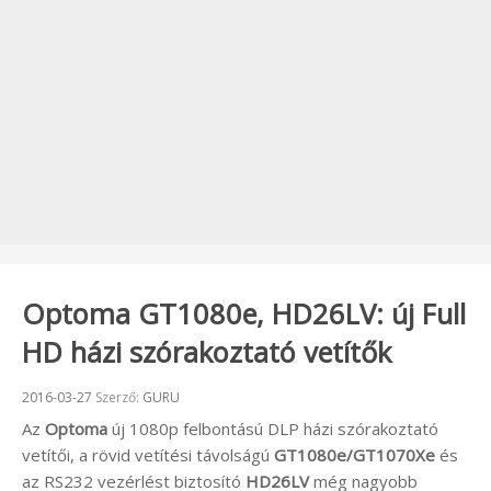
Optoma GT1080e, HD26LV: új Full
HD házi szórakoztató vetítők
Beküldve:
2016-03-27
Szerző:
GURU
Az
Optoma
új 1080p felbontású DLP házi szórakoztató
vetítői, a rövid vetítési távolságú
GT1080e/GT1070Xe
és
az RS232 vezérlést biztosító
HD26LV
még nagyobb