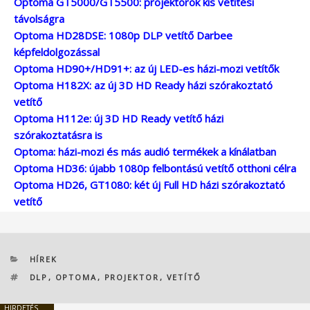
Optoma GT5000/GT5500: projektorok kis vetítési
távolságra
Optoma HD28DSE: 1080p DLP vetítő Darbee
képfeldolgozással
Optoma HD90+/HD91+: az új LED-es házi-mozi vetítők
Optoma H182X: az új 3D HD Ready házi szórakoztató
vetítő
Optoma H112e: új 3D HD Ready vetítő házi
szórakoztatásra is
Optoma: házi-mozi és más audió termékek a kínálatban
Optoma HD36: újabb 1080p felbontású vetítő otthoni célra
Optoma HD26, GT1080: két új Full HD házi szórakoztató
vetítő
KATEGÓRIÁK
HÍREK
CÍMKÉK
DLP
,
OPTOMA
,
PROJEKTOR
,
VETÍTŐ
HIRDETÉS