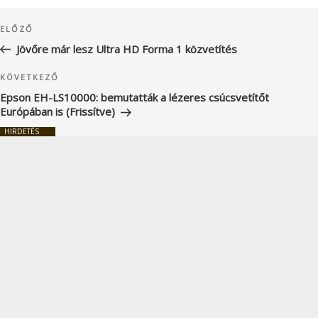
Bejegyzés
Korábbi
ELŐZŐ
navigáció
bejegyzés
Jövőre már lesz Ultra HD Forma 1 közvetítés
Következő
KÖVETKEZŐ
bejegyzés
Epson EH-LS10000: bemutatták a lézeres csúcsvetítőt
Európában is (Frissítve)
HIRDETÉS