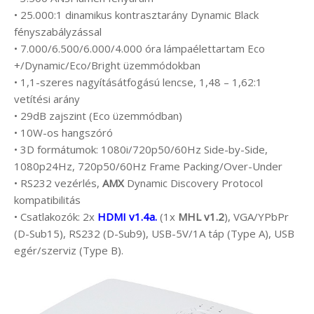
• 25.000:1 dinamikus kontrasztarány Dynamic Black
fényszabályzással
• 7.000/6.500/6.000/4.000 óra lámpaélettartam Eco
+/Dynamic/Eco/Bright üzemmódokban
• 1,1-szeres nagyításátfogású lencse, 1,48 – 1,62:1
vetítési arány
• 29dB zajszint (Eco üzemmódban)
• 10W-os hangszóró
• 3D formátumok: 1080i/720p50/60Hz Side-by-Side,
1080p24Hz, 720p50/60Hz Frame Packing/Over-Under
• RS232 vezérlés,
AMX
Dynamic Discovery Protocol
kompatibilitás
• Csatlakozók: 2x
HDMI v1.4a.
(1x
MHL v1.2
), VGA/YPbPr
(D-Sub15), RS232 (D-Sub9), USB-5V/1A táp (Type A), USB
egér/szerviz (Type B).