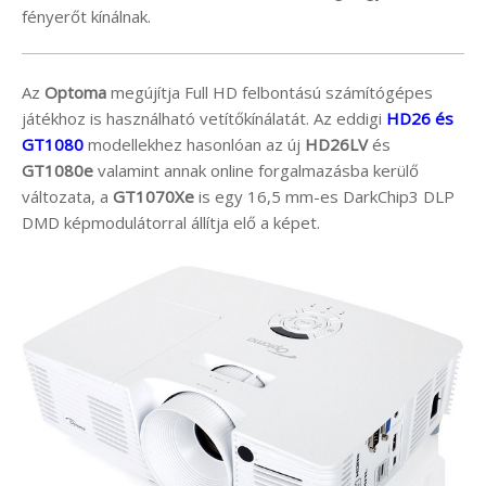
fényerőt kínálnak.
Az
Optoma
megújítja Full HD felbontású számítógépes
játékhoz is használható vetítőkínálatát. Az eddigi
HD26 és
GT1080
modellekhez hasonlóan az új
HD26LV
és
GT1080e
valamint annak online forgalmazásba kerülő
változata, a
GT1070Xe
is egy 16,5 mm-es DarkChip3 DLP
DMD képmodulátorral állítja elő a képet.