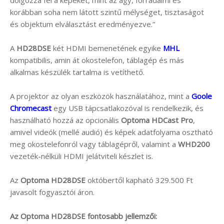
dolgozza fel a képeket, mint az agy, forradalmi és
korábban soha nem látott szintű mélységet, tisztaságot
és objektum elválasztást eredményezve.”
A
HD28DSE
két HDMI bemenetének egyike
MHL
kompatibilis, amin át okostelefon, táblagép és más
alkalmas készülék tartalma is vetíthető.
A projektor az olyan eszközök használatához, mint a
Goole
Chromecast
egy USB tápcsatlakozóval is rendelkezik, és
használható hozzá az opcionális
Optoma HDCast Pro
,
amivel videók (mellé audió) és képek adatfolyama osztható
meg okostelefonról vagy táblagépről, valamint a
WHD200
vezeték-nélküli HDMI jelátviteli készlet is.
Az
Optoma HD28DSE
októbertől kapható 329.500 Ft
javasolt fogyasztói áron.
Az Optoma HD28DSE fontosabb jellemzői: