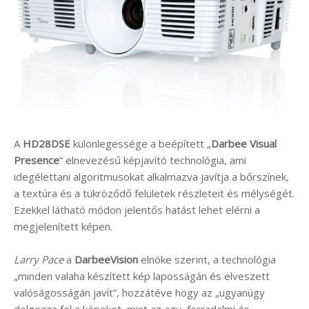
A
HD28DSE
különlegessége a beépített „
Darbee Visual
Presence
” elnevezésű képjavító technológia, ami
idegélettani algoritmusokat alkalmazva javítja a bőrszínek,
a textúra és a tükröződő felületek részleteit és mélységét.
Ezekkel látható módon jelentős hatást lehet elérni a
megjelenített képen.
Larry Pace
a
DarbeeVision
elnöke szerint, a technológia
„minden valaha készített kép laposságán és elveszett
valóságosságán javít”, hozzátéve hogy az „ugyanúgy