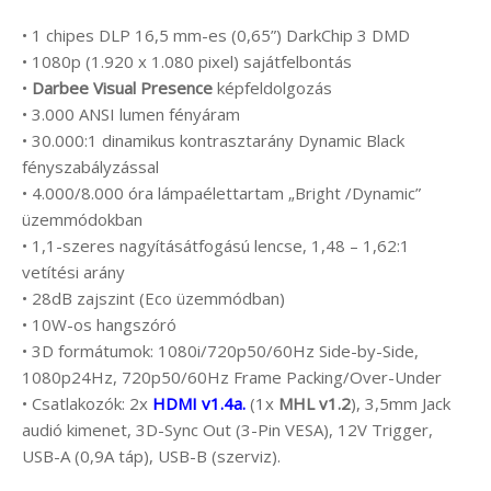
• 1 chipes DLP 16,5 mm-es (0,65”) DarkChip 3 DMD
• 1080p (1.920 x 1.080 pixel) sajátfelbontás
•
Darbee Visual Presence
képfeldolgozás
• 3.000 ANSI lumen fényáram
• 30.000:1 dinamikus kontrasztarány Dynamic Black
fényszabályzással
• 4.000/8.000 óra lámpaélettartam „Bright /Dynamic”
üzemmódokban
• 1,1-szeres nagyításátfogású lencse, 1,48 – 1,62:1
vetítési arány
• 28dB zajszint (Eco üzemmódban)
• 10W-os hangszóró
• 3D formátumok: 1080i/720p50/60Hz Side-by-Side,
1080p24Hz, 720p50/60Hz Frame Packing/Over-Under
• Csatlakozók: 2x
HDMI v1.4a.
(1x
MHL v1.2
), 3,5mm Jack
audió kimenet, 3D-Sync Out (3-Pin VESA), 12V Trigger,
USB-A (0,9A táp), USB-B (szerviz).