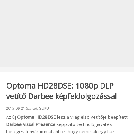
Optoma HD28DSE: 1080p DLP
vetítő Darbee képfeldolgozással
Beküldve:
2015-09-21
Szerző:
GURU
Az új
Optoma
HD28DSE
lesz a világ első vetítője beépített
Darbee Visual Presence
képjavító technológiával és
bőséges fényárammal ahhoz, hogy nemcsak egy házi-