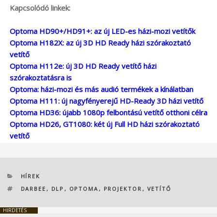
Kapcsolódó linkek:
Optoma HD90+/HD91+: az új LED-es házi-mozi vetítők
Optoma H182X: az új 3D HD Ready házi szórakoztató
vetítő
Optoma H112e: új 3D HD Ready vetítő házi
szórakoztatásra is
Optoma: házi-mozi és más audió termékek a kínálatban
Optoma H111: új nagyfényerejű HD-Ready 3D házi vetítő
Optoma HD36: újabb 1080p felbontású vetítő otthoni célra
Optoma HD26, GT1080: két új Full HD házi szórakoztató
vetítő
KATEGÓRIÁK
HÍREK
CÍMKÉK
DARBEE
,
DLP
,
OPTOMA
,
PROJEKTOR
,
VETÍTŐ
HIRDETÉS