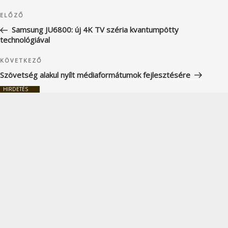
Bejegyzés
Korábbi
ELŐZŐ
navigáció
bejegyzés
Samsung JU6800: új 4K TV széria kvantumpötty
technológiával
Következő
KÖVETKEZŐ
bejegyzés
Szövetség alakul nyílt médiaformátumok fejlesztésére
HIRDETÉS