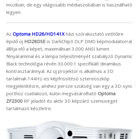
moziban, de egy világosabb médiaszobában is használható
legyen.
Az
Optoma HD26/HD141X
házi szórakoztató vetítőire
épülő új
HD28DSE
is DarkChip3 DLP DMD képmodulátorral
állítja elő a képet, maximálisan 3.000 ANSI lumen
fényárammal és a lámpa teljesítményét szabályzó Dynamic
Black technológia révén 30.000:1 specifikált dinamikus
kontrasztaránnyal. Az új projektor is alkalmas a 3D
tartalmak 144Hz-es képfrissítésű sztereoszkóp
megjelenítésre, amihez persze szükség van egy a 3D-sync
porthoz csatlakozó, külön megvásárolható
Optoma
ZF2300
RF jeladót és aktív 3D képzáró szemüveget
tartalmazó készletre.