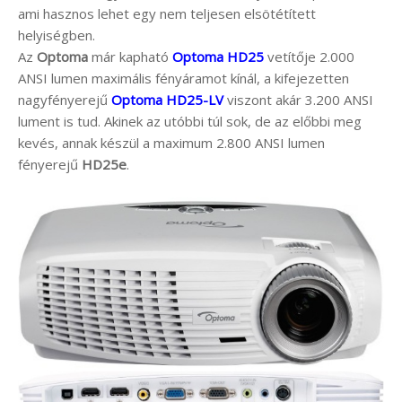
ami hasznos lehet egy nem teljesen elsötétített
helyiségben.
Az
Optoma
már kapható
Optoma HD25
vetítője 2.000
ANSI lumen maximális fényáramot kínál, a kifejezetten
nagyfényerejű
Optoma HD25-LV
viszont akár 3.200 ANSI
lument is tud. Akinek az utóbbi túl sok, de az előbbi meg
kevés, annak készül a maximum 2.800 ANSI lumen
fényerejű
HD25e
.