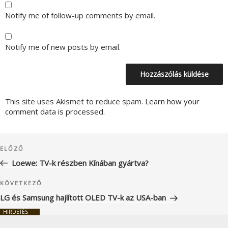
Notify me of follow-up comments by email.
Notify me of new posts by email.
This site uses Akismet to reduce spam.
Learn how your
comment data is processed.
Bejegyzés
Korábbi
ELŐZŐ
navigáció
bejegyzés
Loewe: TV-k részben Kínában gyártva?
Következő
KÖVETKEZŐ
bejegyzés
LG és Samsung hajlított OLED TV-k az USA-ban
HIRDETÉS