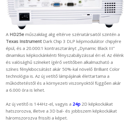
A
HD25e
műszakilag alig eltérve szériatársaitól szintén a
Texas Instrument
Dark Chip 3 DLP képmodulátor chipjére
épül, és a 20.000:1 kontrasztarányt „Dynamic Black III”
dinamikus képkockánkénti fényszabályzással éri el. Az élénk
és valósághű színeket ígérő vetítőben alkalmazható a
színes fénykibocsátást akár 50%-kal növelő Brilliant Color
technológia is. Az új vetítő lámpájának élettartama a
működtetéstől és a környezeti viszonyoktól függően akár
a 6.000 óra is lehet.
Az új vetítő is 144Hz-el, vagyis a
24p
2D képkockákat
hatszorozva, illetve a 3D bal- és jobbszem képkockákat
háromszorozva frissíti a képet.