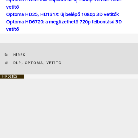
vetítő
Optoma HD25, HD131X: új belépő 1080p 3D vetítők
Optoma HD6720: a megfizethető 720p felbontású 3D
vetítő
KATEGÓRIÁK
HÍREK
CÍMKÉK
DLP
,
OPTOMA
,
VETÍTŐ
HIRDETÉS