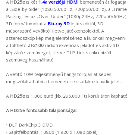
A
HD25e
is két
1.4a verziójú HDMI
bemenetén át fogadja
a „Side-by-Side” (1080i50/60Hz, 720p50/60Hz), a „Frame
Packing” és az „Over-Under” (1080p24Hz, 720p50/60Hz)
3D formátumokat a
Blu-ray 3D
lejátszóktól, 3D
műsorszóró vevőktől illetve játékkonzoloktól. A
sztereoszkóp kép megjelenítéséhez a különkell megvenni
a tölthető
ZF2100
rádiófrekvenciás jeladót és aktív 3D
képzáró szemüveget, illetve DLP-Link szinkronizált
szemüveg használható.
A vetítő 10W teljesítményű hangszóróján át képes
megszólaltathatni a bemeneteire csatlakozó audiojelet.
A
HD25e
is 1.000 euró (kb. 295.000 Ft) körüli áron kapható.
A HD25e fontosabb tulajdonságai:
• DLP DarkChip 3 DMD
• Sajátfelbontás: 1080p (1.920 x 1.080 pixel)