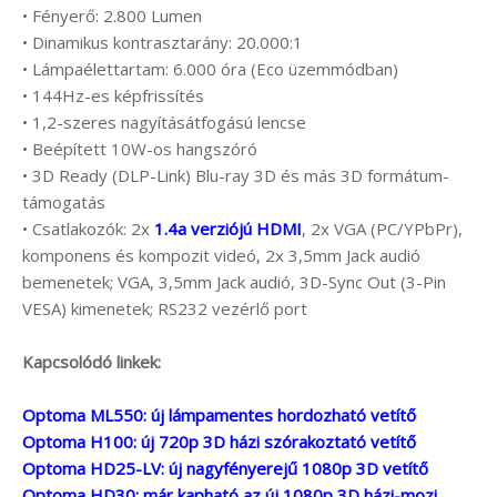
• Fényerő: 2.800 Lumen
• Dinamikus kontrasztarány: 20.000:1
• Lámpaélettartam: 6.000 óra (Eco üzemmódban)
• 144Hz-es képfrissítés
• 1,2-szeres nagyításátfogású lencse
• Beépített 10W-os hangszóró
• 3D Ready (DLP-Link) Blu-ray 3D és más 3D formátum-
támogatás
• Csatlakozók: 2x
1.4a verziójú HDMI
, 2x VGA (PC/YPbPr),
komponens és kompozit videó, 2x 3,5mm Jack audió
bemenetek; VGA, 3,5mm Jack audió, 3D-Sync Out (3-Pin
VESA) kimenetek; RS232 vezérlő port
Kapcsolódó linkek:
Optoma ML550: új lámpamentes hordozható vetítő
Optoma H100: új 720p 3D házi szórakoztató vetítő
Optoma HD25-LV: új nagyfényerejű 1080p 3D vetítő
Optoma HD30: már kapható az új 1080p 3D házi-mozi