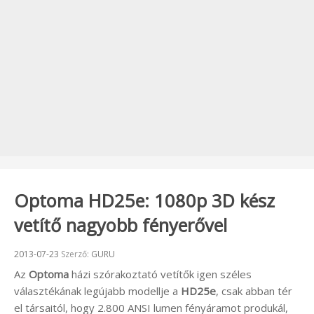
Optoma HD25e: 1080p 3D kész
vetítő nagyobb fényerővel
Beküldve:
2013-07-23
Szerző:
GURU
Az
Optoma
házi szórakoztató vetítők igen széles
választékának legújabb modellje a
HD25e
, csak abban tér
el társaitól, hogy 2.800 ANSI lumen fényáramot produkál,