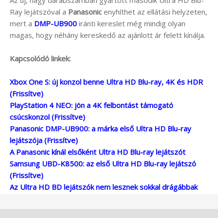
Az új, nagy darabszámban gyártott második Ultra HD Blu-
Ray lejátszóval a
Panasonic
enyhíthet az ellátási helyzeten,
mert a
DMP-UB900
iránti kereslet még mindig olyan
magas, hogy néhány kereskedő az ajánlott ár felett kínálja.
Kapcsolódó linkek:
Xbox One S: új konzol benne Ultra HD Blu-ray, 4K és HDR
(Frissítve)
PlayStation 4 NEO: jön a 4K felbontást támogató
csúcskonzol (Frissítve)
Panasonic DMP-UB900: a márka első Ultra HD Blu-ray
lejátszója (Frissítve)
A Panasonic kínál elsőként Ultra HD Blu-ray lejátszót
Samsung UBD-K8500: az első Ultra HD Blu-ray lejátszó
(Frissítve)
Az Ultra HD BD lejátszók nem lesznek sokkal drágábbak