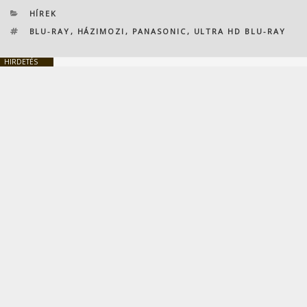
KATEGÓRIÁK
HÍREK
CÍMKÉK
BLU-RAY
,
HÁZIMOZI
,
PANASONIC
,
ULTRA HD BLU-RAY
HIRDETÉS