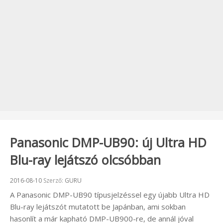
Panasonic DMP-UB90: új Ultra HD
Blu-ray lejátszó olcsóbban
Beküldve:
2016-08-10
Szerző:
GURU
A Panasonic DMP-UB90 típusjelzéssel egy újabb Ultra HD
Blu-ray lejátszót mutatott be Japánban, ami sokban
hasonlít a már kapható DMP-UB900-re, de annál jóval