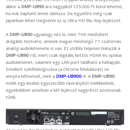
akkor a
DMP-UB90
ára nagyjából 135.000 Ft körül lehetne,
ha már kapható lenne idehaza. De egyelőre még csak
Japánban lehet megvenni az új Ultra HD Blu-Ray lejátszót.
A
DMP-UB90
ugyanúgy néz ki, mint THX minősített
drágább testvére, aminek magas minőségű 7.1 csatornás
analóg audiokimenete is van. Ez utóbbi teljesen hiányzik a
DMP-UB90
-ről, mert csak digitális kettős HDMI és optikai
audiokimenet, valamint egy LAN port található a hátlapján.
Emellett színfeldolgozása (a Chroma felskálázás) se
annyira kifinomult, mint a
DMP-UB900
-é. A
DMP-UB90
mellé egy kisebb egyszerűbb távirányítót mellékelnek,
egyebekben azonban a két lejátszó nagyrészt azonosnak
tűnik.