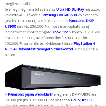
megfizethetőbb.
Jelenleg még nem túl széles az
Ultra HD Blu-Ray
lejátszók
választéka. Elsőként a
Samsung UBD-K8500
volt kapható
(ára kb. 130.000 Ft), aztán megjelent a
Panasonic DMP-
UB900
(ára kb. 250.000 Ft), most már kapható az új
lemezformátumot támogató
Xbox One S
konzol (a 2TB-os
ára kb. 130.000 Ft, az előrendelhető 500 GB-os kb.
100.000 Ft-ba kerül), és rövidesen talán a
PlayStation 4
NEO 4K felbontást támogató csúcskonzol
is megjelenik a
piacon.
A
Panasonic japán weboldalán
megjelent
DMP-UB90
ára
70.000 jen (kb. 192.000 Ft), ha viszont a
DMP-UB900
130.000 jenes (kb. 357.000 Ft) japán árához arányosítjuk,