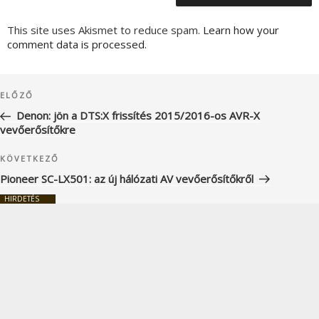
This site uses Akismet to reduce spam.
Learn how your
comment data is processed.
Bejegyzés
Korábbi
ELŐZŐ
navigáció
bejegyzés
Denon: jön a DTS:X frissítés 2015/2016-os AVR-X
vevőerősítőkre
Következő
KÖVETKEZŐ
bejegyzés
Pioneer SC-LX501: az új hálózati AV vevőerősítőkről
HIRDETÉS