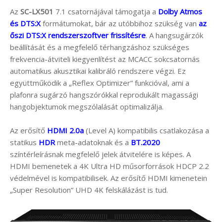
Az
SC-LX501
7.1 csatornájával támogatja a
Dolby Atmos
és DTS:X
formátumokat, bár az utóbbihoz szükség van
az
őszi DTS:X rendszerszoftver frissítésre
. A hangsugárzók
beállítását és a megfelelő térhangzáshoz szükséges
frekvencia-átviteli kiegyenlítést az MCACC sokcsatornás
automatikus akusztikai kalibráló rendszere végzi. Ez
együttműködik a „Reflex Optimizer” funkcióval, ami a
plafonra sugárzó hangszórókkal reprodukált magassági
hangobjektumok megszólalását optimalizálja.
Az erősítő
HDMI 2.0a
(Level A) kompatibilis csatlakozása a
statikus
HDR
meta-adatoknak és a
BT.2020
színtérleírásnak megfelelő jelek átvitelére is képes. A
HDMI bemenetek a 4K Ultra HD műsorforrások HDCP 2.2
védelmével is kompatibilisek. Az erősítő HDMI kimenetein
„Super Resolution” UHD 4K felskálázást is tud.