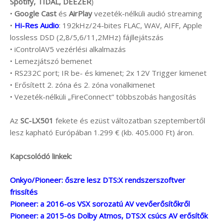
Spotify, TIDAL, DEEZER
)
•
Google Cast
és
AirPlay
vezeték-nélküli audió streaming
•
Hi-Res Audio
: 192kHz/24-bites FLAC, WAV, AIFF, Apple
lossless DSD (2,8/5,6/11,2MHz) fájllejátszás
• iControlAV5 vezérlési alkalmazás
• Lemezjátszó bemenet
• RS232C port; IR be- és kimenet; 2x 12V Trigger kimenet
• Erősített 2. zóna és 2. zóna vonalkimenet
• Vezeték-nélküli „FireConnect” többszobás hangosítás
Az
SC-LX501
fekete és ezüst változatban szeptembertől
lesz kapható Európában 1.299 € (kb. 405.000 Ft) áron.
Kapcsolódó linkek:
Onkyo/Pioneer: őszre lesz DTS:X rendszerszoftver
frissítés
Pioneer: a 2016-os VSX sorozatú AV vevőerősítőkről
Pioneer: a 2015-ös Dolby Atmos, DTS:X csúcs AV erősítők