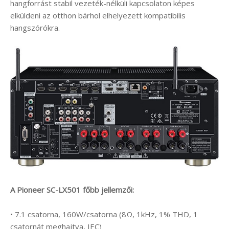
hangforrást stabil vezeték-nélküli kapcsolaton képes
elküldeni az otthon bárhol elhelyezett kompatibilis
hangszórókra.
A Pioneer SC-LX501 főbb jellemzői:
• 7.1 csatorna, 160W/csatorna (8Ω, 1kHz, 1% THD, 1
csatornát meghajtva, IEC)