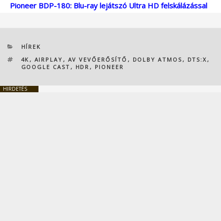
Pioneer BDP-180: Blu-ray lejátszó Ultra HD felskálázással
KATEGÓRIÁK
HÍREK
CÍMKÉK
4K
,
AIRPLAY
,
AV VEVŐERŐSÍTŐ
,
DOLBY ATMOS
,
DTS:X
,
GOOGLE CAST
,
HDR
,
PIONEER
HIRDETÉS