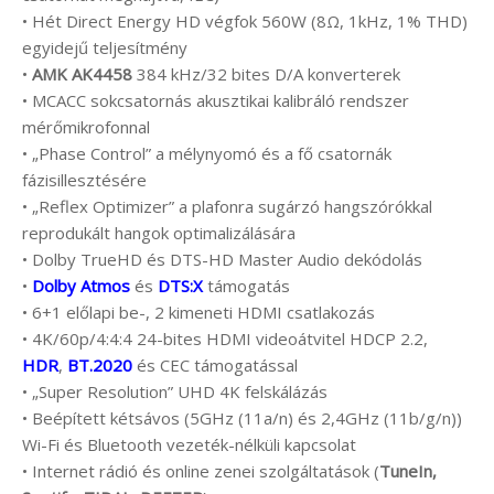
• Hét Direct Energy HD végfok 560W (8Ω, 1kHz, 1% THD)
egyidejű teljesítmény
•
AMK AK4458
384 kHz/32 bites D/A konverterek
• MCACC sokcsatornás akusztikai kalibráló rendszer
mérőmikrofonnal
• „Phase Control” a mélynyomó és a fő csatornák
fázisillesztésére
• „Reflex Optimizer” a plafonra sugárzó hangszórókkal
reprodukált hangok optimalizálására
• Dolby TrueHD és DTS-HD Master Audio dekódolás
•
Dolby Atmos
és
DTS:X
támogatás
• 6+1 előlapi be-, 2 kimeneti HDMI csatlakozás
• 4K/60p/4:4:4 24-bites HDMI videoátvitel HDCP 2.2,
HDR
,
BT.2020
és CEC támogatással
• „Super Resolution” UHD 4K felskálázás
• Beépített kétsávos (5GHz (11a/n) és 2,4GHz (11b/g/n))
Wi-Fi és Bluetooth vezeték-nélküli kapcsolat
• Internet rádió és online zenei szolgáltatások (
TuneIn,