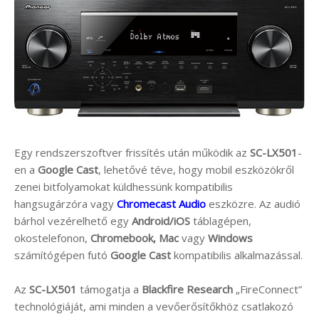
Egy rendszerszoftver frissítés után működik az
SC-LX501
-
en a
Google Cast
, lehetővé téve, hogy mobil eszközökről
zenei bitfolyamokat küldhessünk kompatibilis
hangsugárzóra vagy
Chromecast Audio
eszközre. Az audió
bárhol vezérelhető egy
Android/iOS
táblagépen,
okostelefonon,
Chromebook, Mac
vagy
Windows
számítógépen futó
Google Cast
kompatibilis alkalmazással.
Az
SC-LX501
támogatja a
Blackfire Research
„FireConnect”
technológiáját, ami minden a vevőerősítőkhöz csatlakozó