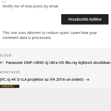
Notify me of new posts by email.
This site uses Akismet to reduce spam.
Learn how your
comment data is processed.
Bejegyzés
Korábbi
ELŐZŐ
navigáció
bejegyzés
Panasonic DMP-UB90: új Ultra HD Blu-ray lejátszó olcsóbban
Következő
KÖVETKEZŐ
bejegyzés
JVC: új 4K D-ILA projektor az IFA 2016-on (videó)
HIRDETÉS