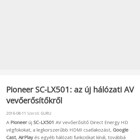
Pioneer SC-LX501: az új hálózati AV
vevőerősítőkről
Beküldve:
2016-08-11
Szerző:
GURU
A
Pioneer
új
SC-LX501
AV vevőerősítő Direct Energy HD
végfokokat, a legkorszerűbb HDMI csatlakozást,
Google
Cast
,
AirPlay
és egyéb hálózati funkciókat kínál, továbbá