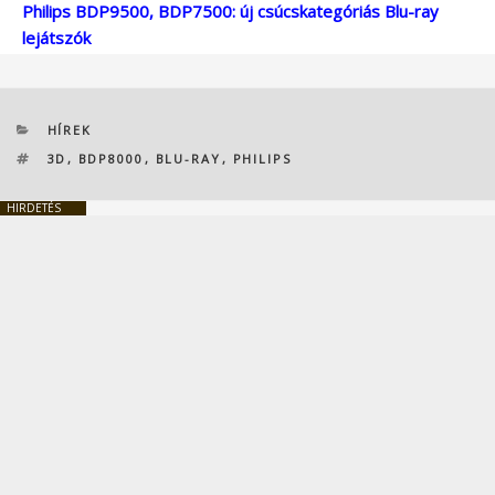
Philips BDP9500, BDP7500: új csúcskategóriás Blu-ray
lejátszók
KATEGÓRIÁK
HÍREK
CÍMKÉK
3D
,
BDP8000
,
BLU-RAY
,
PHILIPS
HIRDETÉS