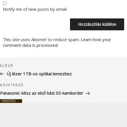
Notify me of new posts by email.
This site uses Akismet to reduce spam.
Learn how your
comment data is processed.
Bejegyzés
Korábbi
ELŐZŐ
navigáció
bejegyzés
Új lézer 1TB-os optikai lemezhez
Következő
KÖVETKEZŐ
bejegyzés
Panasonic: kész az első házi 3D kamkorder
HIRDETÉS