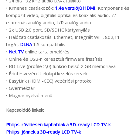
• 24 bit/192 kHz audio D/A átalakító
• Kimeneti csatlakozók:
1.4a verziójú HDMI
, Komponens és
kompozit video, digitális optikai és koaxiális audio, 7.1
csatornás analóg audio, L/R analóg audio
• 2x USB 2.0 port, SD/SDHC kártyanyílás
• Hálózati csatlakozás: Ethernet, Integrált WiFi, 802,11
b/g/n,
DLNA
1.5 kompatibilis
•
Net TV
online tartalomelérés
• Online és USB-n keresztüli firmware frissítés
• BD-Live (profile 2,0) funkció belső 2 GB memóriával
• Érintésvezérelt előlapi kezelőszervek
• EasyLink (HDMI-CEC) vezérlési protokoll
• Gyermekzár
• Magyar nyelvű menü
Kapcsolódó linkek:
Philips: rövidesen kaphatóak a 3D-ready LCD TV-k
Philips: jönnek a 3D-ready LCD TV-k