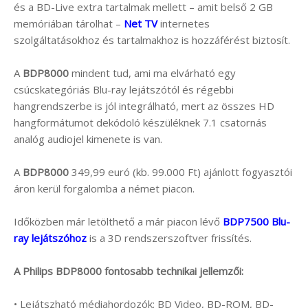
és a BD-Live extra tartalmak mellett – amit belső 2 GB
memóriában tárolhat –
Net TV
internetes
szolgáltatásokhoz és tartalmakhoz is hozzáférést biztosít.
A
BDP8000
mindent tud, ami ma elvárható egy
csúcskategóriás Blu-ray lejátszótól és régebbi
hangrendszerbe is jól integrálható, mert az összes HD
hangformátumot dekódoló készüléknek 7.1 csatornás
analóg audiojel kimenete is van.
A
BDP8000
349,99 euró (kb. 99.000 Ft) ajánlott fogyasztói
áron kerül forgalomba a német piacon.
Időközben már letölthető a már piacon lévő
BDP7500 Blu-
ray lejátszóhoz
is a 3D rendszerszoftver frissítés.
A Philips BDP8000 fontosabb technikai jellemzői:
• Lejátszható médiahordozók: BD Video, BD-ROM, BD-