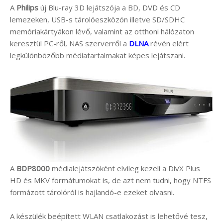
A
Philips
új Blu-ray 3D lejátszója a BD, DVD és CD
lemezeken, USB-s tárolóeszközön illetve SD/SDHC
memóriakártyákon lévő, valamint az otthoni hálózaton
keresztül PC-ről, NAS szerverről a
DLNA
révén elért
legkülönbözőbb médiatartalmakat képes lejátszani.
A
BDP8000
médialejátszóként elvileg kezeli a DivX Plus
HD és MKV formátumokat is, de azt nem tudni, hogy NTFS
formázott tárolóról is hajlandó-e ezeket olvasni.
A készülék beépített WLAN csatlakozást is lehetővé tesz,