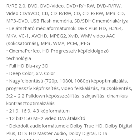
R/RE 2,0, DVD, DVD-Video, DVD+R/+RW, DVD-R/RW,
Video CD/SVCD, CD, CD-R/RW, CD, CD-R/RW, MP3-CD,
MP3-DVD, USB Flash memória, SD/SDHC memóriakártya
• Lejátszható médiaformátumok: DivX Plus HD, H.264,
MKV, VC-1, AVCHD, MPEG2, XviD, WMV video AAC
(sokcsatornás), MP3, WMA, PCM, JPEG
• CinemaPerfect HD Progresszív képfeldolgozó
technológia
• Full HD Blu-ray 3D
• Deep Color, x.v. Color
• Nagyfelbontású (720p, 1080i, 1080p) képoptimalizálás,
progresszív képfrissítés, video felskálázás, zajcsökkentés,
3:2 – 2:2 Pulldown képösszeállítás, színjavítás, dinamikus
kontrasztoptimalizálás
• 21:9, 16:9, 4:3 képformátum
• 12 bit/150 MHz video D/A átalakító
• Dekódolt audioformátumok: Dolby True HD, Dolby Digital
Plus, DTS-HD Master Audio, Dolby Digital, DTS