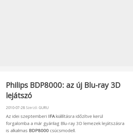
Philips BDP8000: az új Blu-ray 3D
lejátszó
Beküldve:
2010-07-28
Szerző:
GURU
Az idei szeptemberi
IFA
kiállításra időzítve kerül
forgalomba a már gyárilag Blu-ray 3D lemezek lejátszásra
is alkalmas
BDP8000
csúcsmodell.