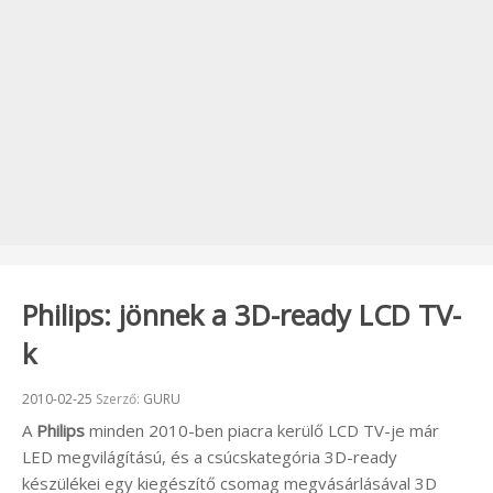
Philips: jönnek a 3D-ready LCD TV-
k
Beküldve:
2010-02-25
Szerző:
GURU
A
Philips
minden 2010-ben piacra kerülő LCD TV-je már
LED megvilágítású, és a csúcskategória 3D-ready
készülékei egy kiegészítő csomag megvásárlásával 3D