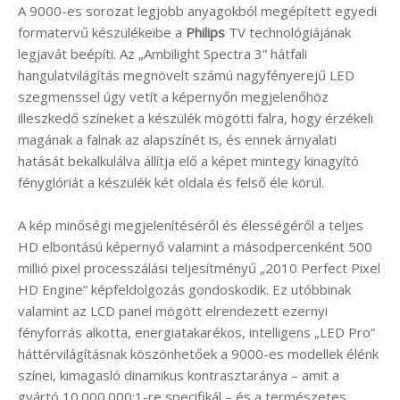
A 9000-es sorozat legjobb anyagokból megépített egyedi
formatervű készülékeibe a
Philips
TV technológiájának
legjavát beépíti. Az „Ambilight Spectra 3” hátfali
hangulatvilágítás megnövelt számú nagyfényerejű LED
szegmenssel úgy vetít a képernyőn megjelenőhöz
illeszkedő színeket a készülék mögötti falra, hogy érzékeli
magának a falnak az alapszínét is, és ennek árnyalati
hatását bekalkulálva állítja elő a képet mintegy kinagyító
fényglóriát a készülék két oldala és felső éle körül.
A kép minőségi megjelenítéséről és élességéről a teljes
HD elbontású képernyő valamint a másodpercenként 500
millió pixel processzálási teljesítményű „2010 Perfect Pixel
HD Engine” képfeldolgozás gondoskodik. Ez utóbbinak
valamint az LCD panel mögött elrendezett ezernyi
fényforrás alkotta, energiatakarékos, intelligens „LED Pro”
háttérvilágításnak köszönhetőek a 9000-es modellek élénk
színei, kimagasló dinamikus kontrasztaránya – amit a
gyártó 10.000.000:1-re specifikál – és a természetes