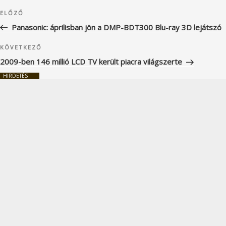
Bejegyzés
Korábbi
ELŐZŐ
navigáció
bejegyzés
Panasonic: áprilisban jön a DMP-BDT300 Blu-ray 3D lejátszó
Következő
KÖVETKEZŐ
bejegyzés
2009-ben 146 millió LCD TV került piacra világszerte
HIRDETÉS