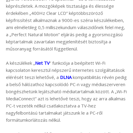
képrészletek. A mozgóképek tisztasága és élessége
érdekében „400Hz Clear LCD” képtöbbszöröző
képfrissítést alkalmaznak a 9000-es széria készülékeiben,
ami elméletileg 0,5 milliszekundum válaszidőnek felel meg,
a „Perfect Natural Motion” eljárás pedig a gyorsmozgású
képtartalmak zavartalan megjelenítését biztosítja a
műsoranyag forrásától függetlenül.
A készülékek „
Net TV
” funkciója a beépített Wi-Fi
kapcsolaton keresztül népszerű internetes szolgáltatások
elérését teszi lehetővé, a
DLNA
kompatibilitás révén pedig
a belső hálózathoz kapcsolódó PC-n vagy médiaszerveren
böngészhetünk lejátszható médiatartalmak között. A „Wi-Fi
MediaConnect” azt is lehetővé teszi, hogy az arra alkalmas
PC-t vezeték nélkül csatlakoztatva a TV-hez
nagyfelbontású tartalmakat játszunk le a PC-ről
formátumkorlátozás nélkül.