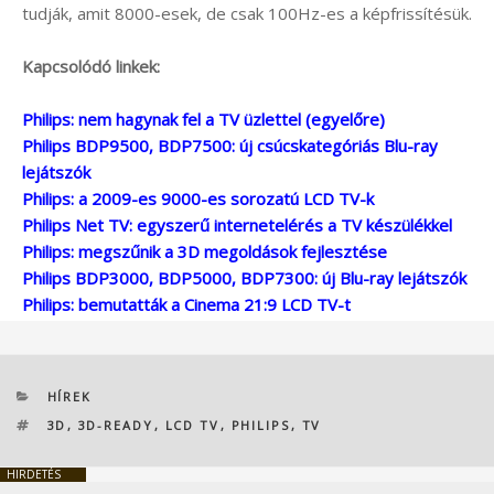
tudják, amit 8000-esek, de csak 100Hz-es a képfrissítésük.
Kapcsolódó linkek:
Philips: nem hagynak fel a TV üzlettel (egyelőre)
Philips BDP9500, BDP7500: új csúcskategóriás Blu-ray
lejátszók
Philips: a 2009-es 9000-es sorozatú LCD TV-k
Philips Net TV: egyszerű internetelérés a TV készülékkel
Philips: megszűnik a 3D megoldások fejlesztése
Philips BDP3000, BDP5000, BDP7300: új Blu-ray lejátszók
Philips: bemutatták a Cinema 21:9 LCD TV-t
KATEGÓRIÁK
HÍREK
CÍMKÉK
3D
,
3D-READY
,
LCD TV
,
PHILIPS
,
TV
HIRDETÉS