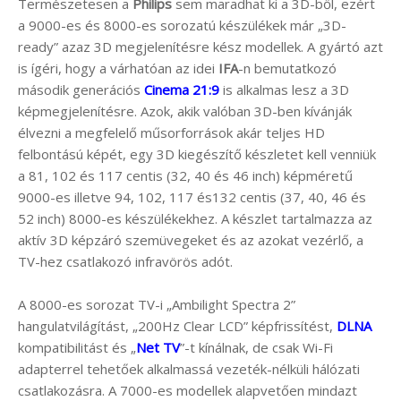
Természetesen a
Philips
sem maradhat ki a 3D-ből, ezért
a 9000-es és 8000-es sorozatú készülékek már „3D-
ready” azaz 3D megjelenítésre kész modellek. A gyártó azt
is ígéri, hogy a várhatóan az idei
IFA
-n bemutatkozó
második generációs
Cinema 21:9
is alkalmas lesz a 3D
képmegjelenítésre. Azok, akik valóban 3D-ben kívánják
élvezni a megfelelő műsorforrások akár teljes HD
felbontású képét, egy 3D kiegészítő készletet kell venniük
a 81, 102 és 117 centis (32, 40 és 46 inch) képméretű
9000-es illetve 94, 102, 117 és132 centis (37, 40, 46 és
52 inch) 8000-es készülékekhez. A készlet tartalmazza az
aktív 3D képzáró szemüvegeket és az azokat vezérlő, a
TV-hez csatlakozó infravörös adót.
A 8000-es sorozat TV-i „Ambilight Spectra 2”
hangulatvilágítást, „200Hz Clear LCD” képfrissítést,
DLNA
kompatibilitást és „
Net TV
”-t kínálnak, de csak Wi-Fi
adapterrel tehetőek alkalmassá vezeték-nélküli hálózati
csatlakozásra. A 7000-es modellek alapvetően mindazt