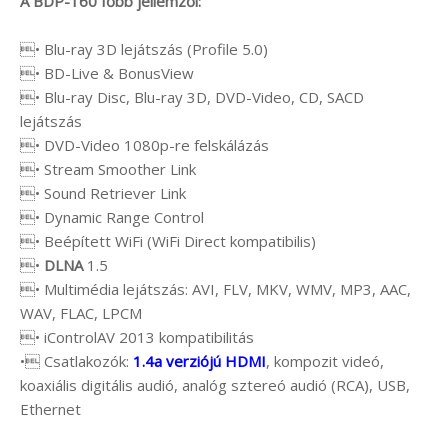
A BDP-160 főbb jellemzői:
• Blu-ray 3D lejátszás (Profile 5.0)
• BD-Live & BonusView
• Blu-ray Disc, Blu-ray 3D, DVD-Video, CD, SACD
lejátszás
• DVD-Video 1080p-re felskálázás
• Stream Smoother Link
• Sound Retriever Link
• Dynamic Range Control
• Beépített WiFi (WiFi Direct kompatibilis)
•
DLNA
1.5
• Multimédia lejátszás: AVI, FLV, MKV, WMV, MP3, AAC,
WAV, FLAC, LPCM
• iControlAV 2013 kompatibilitás
• Csatlakozók:
1.4a verziójú HDMI
, kompozit videó,
koaxiális digitális audió, analóg sztereó audió (RCA), USB,
Ethernet