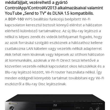
médiafájljait, vezérelhető a gyártó
ControlApp/iControlAV2013 alkalmazásaival valamint
YouTube
„Send to TV” és DLNA 1.5 kompatibilis.
A
BDP-160
WPS beállítási funkciójú beépített Wi-Fi
kapcsolaton keresztül biztosít könnyű elérést a hálózaton
elérhető különböző tartalmakhoz. Az új Blu-ray lejátszó a
nélkül is képes zenék és videók bitfolyamait fogadni, hogy
az azok forrásául szolgáló eszköznek a hálózathoz kellene
csatlakoznia LAN kábelen vagy vezeték-nélküli adapterrel.
Akik tehát nem kívánnak vagy képesek az otthoni hálózaton
át kommunikálni, azoknak a Wi-Fi Direct teszi lehetővé a
közvetlen vezeték-nélküli kapcsolatot okos készülékük és a
Blu-ray lejátszó között, Wi-Fi router használata nélkül. Így
minden eddiginél könnyebb tartalmat továbbítani egy Wi-Fi
eszközről a Blu-ray Disc lejátszónak.