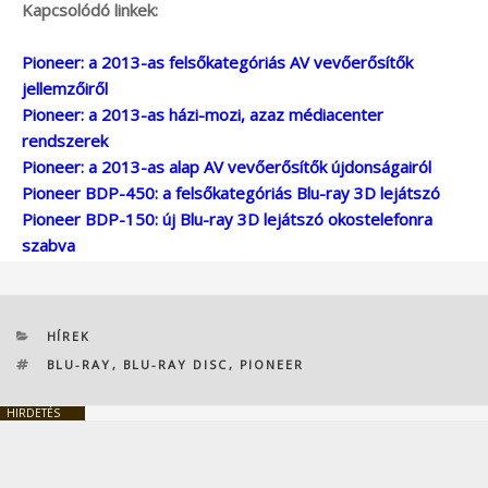
Kapcsolódó linkek:
Pioneer: a 2013-as felsőkategóriás AV vevőerősítők
jellemzőiről
Pioneer: a 2013-as házi-mozi, azaz médiacenter
rendszerek
Pioneer: a 2013-as alap AV vevőerősítők újdonságairól
Pioneer BDP-450: a felsőkategóriás Blu-ray 3D lejátszó
Pioneer BDP-150: új Blu-ray 3D lejátszó okostelefonra
szabva
KATEGÓRIÁK
HÍREK
CÍMKÉK
BLU-RAY
,
BLU-RAY DISC
,
PIONEER
HIRDETÉS