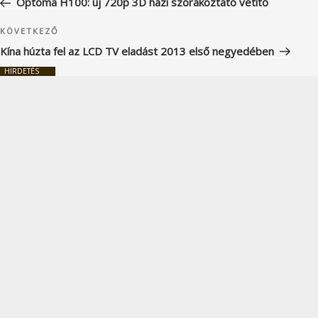
Optoma H100: új 720p 3D házi szórakoztató vetítő
Következő
KÖVETKEZŐ
bejegyzés
Kína húzta fel az LCD TV eladást 2013 első negyedében
HIRDETÉS