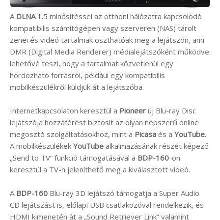
A
DLNA
1.5 minősítéssel az otthoni hálózatra kapcsolódó
kompatibilis számítógépen vagy szerveren (NAS) tárolt
zenei és videó tartalmak oszthatóak meg a lejátszón, ami
DMR (Digital Media Renderer) médialejátszóként működve
lehetővé teszi, hogy a tartalmat közvetlenül egy
hordozható forrásról, például egy kompatibilis
mobilkészülékről küldjük át a lejátszóba.
Internetkapcsolaton keresztül a
Pioneer
új Blu-ray Disc
lejátszója hozzáférést biztosít az olyan népszerű online
megosztó szolgáltatásokhoz, mint a
Picasa
és a
YouTube
.
A mobilkészülékek
YouTube
alkalmazásának részét képező
„Send to TV” funkció támogatásával a
BDP-160
-on
keresztül a TV-n jeleníthető meg a kiválasztott videó.
A
BDP-160
Blu-ray 3D lejátszó támogatja a Super Audio
CD lejátszást is, előlapi USB csatlakozóval rendelkezik, és
HDMI kimenetén át a „Sound Retriever Link” valamint