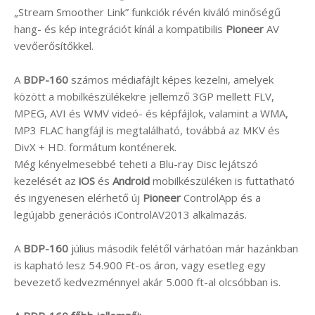
„Stream Smoother Link” funkciók révén kiváló minőségű
hang- és kép integrációt kínál a kompatibilis
Pioneer
AV
vevőerősítőkkel.
A
BDP-160
számos médiafájlt képes kezelni, amelyek
között a mobilkészülékekre jellemző 3GP mellett FLV,
MPEG, AVI és WMV videó- és képfájlok, valamint a WMA,
MP3 FLAC hangfájl is megtalálható, továbbá az MKV és
DivX + HD. formátum konténerek.
Még kényelmesebbé teheti a Blu-ray Disc lejátszó
kezelését az
iOS
és
Android
mobilkészüléken is futtatható
és ingyenesen elérhető új
Pioneer
ControlApp és a
legújabb generációs iControlAV2013 alkalmazás.
A
BDP-160
július második felétől várhatóan már hazánkban
is kapható lesz 54.900 Ft-os áron, vagy esetleg egy
bevezető kedvezménnyel akár 5.000 ft-al olcsóbban is.