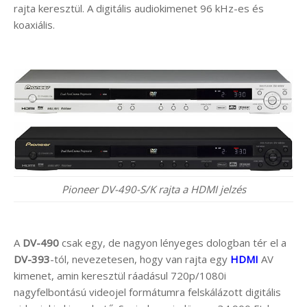
rajta keresztül. A digitális audiokimenet 96 kHz-es és
koaxiális.
Pioneer DV-490-S/K rajta a HDMI jelzés
A
DV-490
csak egy, de nagyon lényeges dologban tér el a
DV-393
-tól, nevezetesen, hogy van rajta egy
HDMI
AV
kimenet, amin keresztül ráadásul 720p/1080i
nagyfelbontású videojel formátumra felskálázott digitális