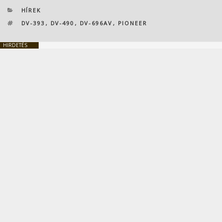
KATEGÓRIÁK
HÍREK
CÍMKÉK
DV-393
,
DV-490
,
DV-696AV
,
PIONEER
HIRDETÉS