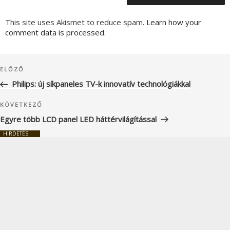
This site uses Akismet to reduce spam.
Learn how your
comment data is processed.
Bejegyzés
Korábbi
ELŐZŐ
navigáció
bejegyzés
Philips: új síkpaneles TV-k innovatív technológiákkal
Következő
KÖVETKEZŐ
bejegyzés
Egyre több LCD panel LED háttérvilágítással
HIRDETÉS