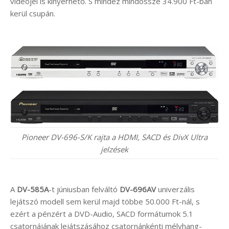
videojel is kinyerhető. S mindez mindössze 34.900 Ft-ban
kerül csupán.
Pioneer DV-696-S/K rajta a HDMI, SACD és DivX Ultra
jelzések
A
DV-585A
-t júniusban felváltó
DV-696AV
univerzális
lejátszó modell sem kerül majd többe 50.000 Ft-nál, s
ezért a pénzért a DVD-Audio, SACD formátumok 5.1
csatornájának lejátszásához csatornánkénti mélyhang-