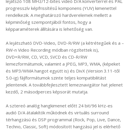
lejátszó 108 MHz/12-bites videó D/A konverterrel és PAL
progresszív képfrissítésű komponens (YUV) kimenettel
rendelkezik. A meghatározó hardverelemek mellett a
képminőség szempontjából fontos, hogy a
képparaméterek állítására is lehetőség van.
A lejátszható DVD-Video, DVD-R/RW (a kétrétegűek és a –
RW-n Video Recording módban rögzítettek is),
DVD+R/RW, CD, VCD, SVCD és CD-R/RW
lemezformátumok, valamint a JPEG, MP3, WMA, (képeket
és MP3/WMA hangot együtt is) és DivX (Version 3.11-től
5.0-ig) fájlformátumok szinte teljes kompatibilitást
jelentenek. A továbbfejlesztett lemeznavigátor hat jelenet
kezdő, 2 másodperces képsorát mutatja.
A sztereó analóg hangkimenet előtt 24 bit/96 kHz-es
audió D/A átalakítók működnek és virtuális surround
térhangzású és DSP programmal (Rock, Pop, Live, Dance,
Techno, Classic, Soft) módosított hangzású jel is elérhető