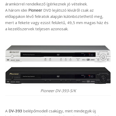
áramkörrel rendelkező ígérkeznek jó vételnek.
A három idei
Pioneer
DVD lejátszó kívülről csak az
előlapjukon lévő feliratok alapján különböztethető meg,
mert a fekete vagy ezüst felületű, 49,5 mm magas ház és
a kezelőszervek teljesen azonosak.
Pioneer DV-393-S/K
A
DV-393
belépőmodell csakúgy, mint mindegyik új