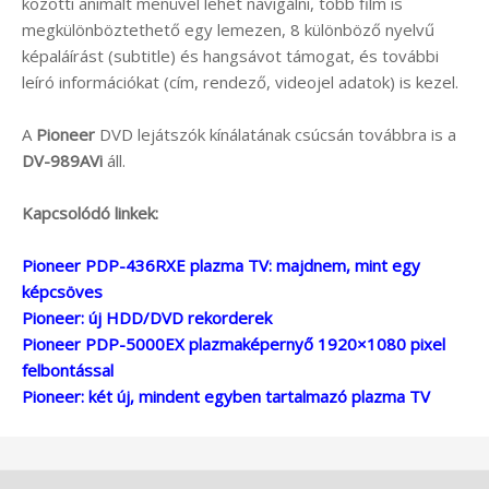
közötti animált menüvel lehet navigálni, több film is
megkülönböztethető egy lemezen, 8 különböző nyelvű
képaláírást (subtitle) és hangsávot támogat, és további
leíró információkat (cím, rendező, videojel adatok) is kezel.
A
Pioneer
DVD lejátszók kínálatának csúcsán továbbra is a
DV-989AVi
áll.
Kapcsolódó linkek:
Pioneer PDP-436RXE plazma TV: majdnem, mint egy
képcsöves
Pioneer: új HDD/DVD rekorderek
Pioneer PDP-5000EX plazmaképernyő 1920×1080 pixel
felbontással
Pioneer: két új, mindent egyben tartalmazó plazma TV