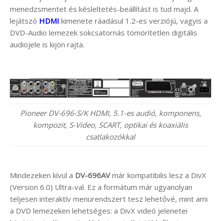
menedzsmentet és késleltetés-beállítást is tud majd. A
lejátszó
HDMI
kimenete ráadásul 1.2-es verziójú, vagyis a
DVD-Audio lemezek sokcsatornás tömörítetlen digitális
audiojele is kijön rajta.
Pioneer DV-696-S/K HDMI, 5.1-es audió, komponens,
kompozit, S-Video, SCART, optikai és koaxiális
csatlakozókkal
Mindezeken kívül a
DV-696AV
már kompatibilis lesz a DivX
(Version 6.0) Ultra-val. Ez a formátum már ugyanolyan
teljesen interaktív menürendszert tesz lehetővé, mint ami
a DVD lemezeken lehetséges: a DivX videó jelenetei