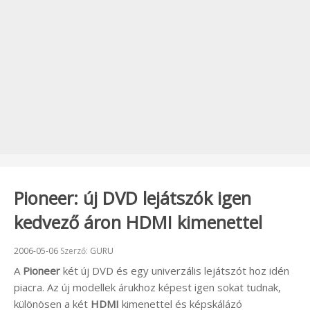
Pioneer: új DVD lejátszók igen
kedvező áron HDMI kimenettel
Beküldve:
2006-05-06
Szerző:
GURU
A
Pioneer
két új DVD és egy univerzális lejátszót hoz idén
piacra. Az új modellek árukhoz képest igen sokat tudnak,
különösen a két
HDMI
kimenettel és képskálázó