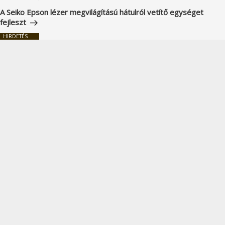
bejegyzés
A Seiko Epson lézer megvilágítású hátulról vetítő egységet
fejleszt
HIRDETÉS