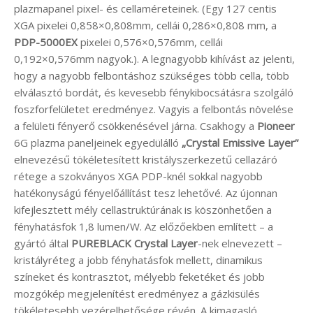
plazmapanel pixel- és cellaméreteinek. (Egy 127 centis
XGA pixelei 0,858×0,808mm, cellái 0,286×0,808 mm, a
PDP-5000EX
pixelei 0,576×0,576mm, cellái
0,192×0,576mm nagyok.). A legnagyobb kihívást az jelenti,
hogy a nagyobb felbontáshoz szükséges több cella, több
elválasztó bordát, és kevesebb fénykibocsátásra szolgáló
foszforfelületet eredményez. Vagyis a felbontás növelése
a felületi fényerő csökkenésével járna. Csakhogy a
Pioneer
6G plazma paneljeinek egyedülálló
„Crystal Emissive Layer”
elnevezésű tökéletesített kristályszerkezetű cellazáró
rétege a szokványos XGA PDP-knél sokkal nagyobb
hatékonyságú fényelőállítást tesz lehetővé. Az újonnan
kifejlesztett mély cellastruktúrának is köszönhetően a
fényhatásfok 1,8 lumen/W. Az előzőekben említett – a
gyártó által
PUREBLACK Crystal Layer
-nek elnevezett –
kristályréteg a jobb fényhatásfok mellett, dinamikus
színeket és kontrasztot, mélyebb feketéket és jobb
mozgókép megjelenítést eredményez a gázkisülés
tökéletesebb vezérelhetősége révén. A kimagasló