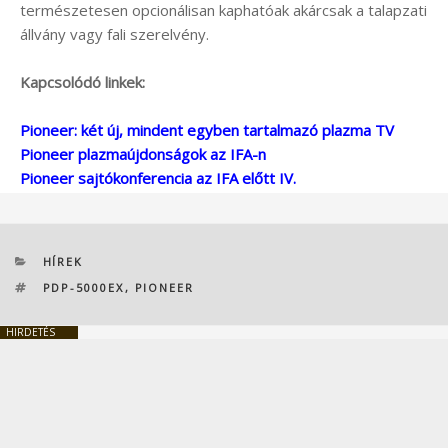
természetesen opcionálisan kaphatóak akárcsak a talapzati
állvány vagy fali szerelvény.
Kapcsolódó linkek:
Pioneer: két új, mindent egyben tartalmazó plazma TV
Pioneer plazmaújdonságok az IFA-n
Pioneer sajtókonferencia az IFA előtt IV.
KATEGÓRIÁK
HÍREK
CÍMKÉK
PDP-5000EX
,
PIONEER
HIRDETÉS