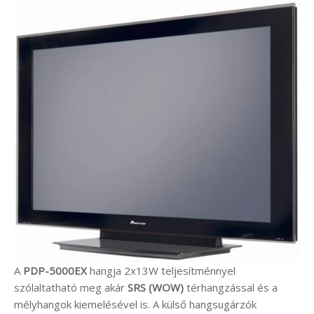
A
PDP-5000EX
hangja 2x13W teljesítménnyel
szólaltatható meg akár
SRS (WOW)
térhangzással és a
mélyhangok kiemelésével is. A külső hangsugárzók