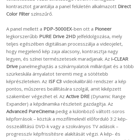
kontrasztot garantálja a panel felületén alkalmazott
Direct
Color Filter
színszűrő.
A panel mellett a
PDP-5000EX
-ben ott a
Pioneer
legkorszerűbb
PURE Drive 2HD
jelfeldolgozása, mely
teljes egészében digitálisan processzálja a videojelet,
hogy megjelenő kép zaja alacsony, kontrasztja nagy
legyen, és színei természetesek maradjanak. Az
i-CLEAR
Drive
panelmeghajtás a színárnyalatok milliárdjait és a több
szürkeskála árnyalatot teremti meg a sötétebb
képrészleteken. Az
ISF C3
videokalibráló rendszer a kép
pontos, műszeres beállítására szolgál, amit kiképzett
szakember végezhet el. Az
Active DRE
(Dynamic Range
Expander) a képdinamika részleteit gazdagítja. Az
Advanced PureCinema
pedig a különböző váltott-soros
képforrások – köztük a mozifilmeknél előforduló 3:2 kép-
összeállítású DVD-k vagy a szokványos TV adások –
progresszív képfrissítésre alakítását végzi. A kép- és