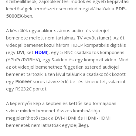
színbeállítások, zajcsökkentési módok és egyéb képjavítási
lehetőségek természetesen mind megtalálhatóak a
PDP-
5000EX
-ben.
A készülék ugyanakkor számos audio- és videojel
bemenete mellett nem tartalmaz TV vevőt (tuner). Az öt
videojel bemenet közül három HDCP kompatibilis digitális
(egy
DVI
, két
HDMI
), egy 5 BNC csatlakozós komponens
(YPbPr/RGBHV), egy S-video és egy kompozit video. Mind
az öt videojel bemenethez független sztereó audiojel
bemenet tartozik. Ezen kívül találunk a csatlakozók között
egy
Pioneer
soros távvezérlő be- és kimenetet, valamint
egy RS232C portot.
A képernyőn kép a képben és kettős kép formájában
szinte minden bemenet összes kombinációja
megjeleníthető (csak a DVI-HDMI és HDMI-HDMI
bemenetek nem láthatóak egyidejűleg).