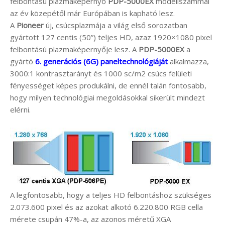
felbontású plazmaképernyő
PDP-5000EX
modellszámmal
az év közepétől már Európában is kapható lesz.
A
Pioneer
új, csúcsplazmája a világ első sorozatban
gyártott 127 centis (50”) teljes HD, azaz 1920×1080 pixel
felbontású plazmaképernyője lesz. A
PDP-5000EX
a
gyártó
6. generációs (6G) paneltechnológiáját
alkalmazza,
3000:1 kontrasztarányt és 1000 sc/m2 csúcs felületi
fényességet képes produkálni, de ennél talán fontosabb,
hogy milyen technológiai megoldásokkal sikerült mindezt
elérni.
A legfontosabb, hogy a teljes HD felbontáshoz szükséges
2.073.600 pixel és az azokat alkotó 6.220.800 RGB cella
mérete csupán 47%-a, az azonos méretű XGA