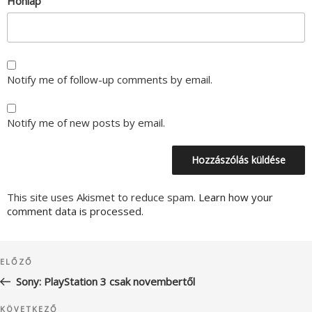
Honlap
Notify me of follow-up comments by email.
Notify me of new posts by email.
This site uses Akismet to reduce spam.
Learn how your
comment data is processed.
Bejegyzés
Korábbi
ELŐZŐ
navigáció
bejegyzés
Sony: PlayStation 3 csak novembertől
Következő
KÖVETKEZŐ