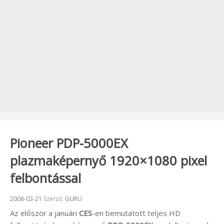
Pioneer PDP-5000EX
plazmaképernyő 1920×1080 pixel
felbontással
Beküldve:
2006-03-21
Szerző:
GURU
Az először a januári
CES
-en bemutatott teljes HD