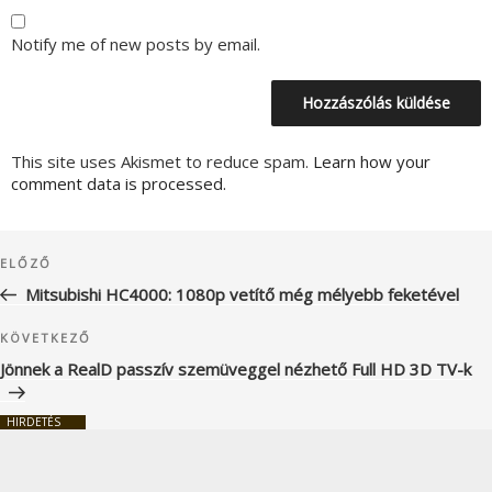
Notify me of new posts by email.
This site uses Akismet to reduce spam.
Learn how your
comment data is processed.
Bejegyzés
Korábbi
ELŐZŐ
navigáció
bejegyzés
Mitsubishi HC4000: 1080p vetítő még mélyebb feketével
Következő
KÖVETKEZŐ
bejegyzés
Jönnek a RealD passzív szemüveggel nézhető Full HD 3D TV-k
HIRDETÉS