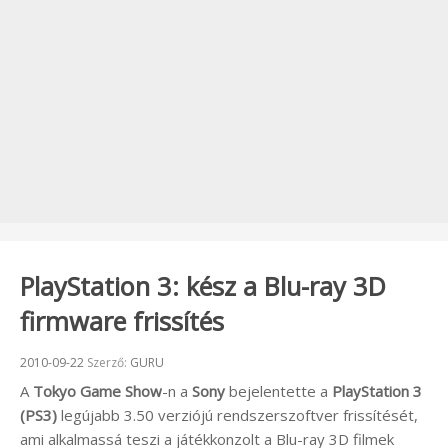
PlayStation 3: kész a Blu-ray 3D
firmware frissítés
Beküldve:
2010-09-22
Szerző:
GURU
A
Tokyo Game Show
-n a
Sony
bejelentette a
PlayStation 3
(PS3)
legújabb 3.50 verziójú rendszerszoftver frissítését,
ami alkalmassá teszi a játékkonzolt a Blu-ray 3D filmek