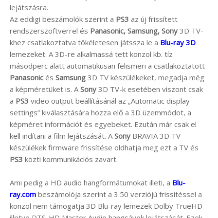
lejátszásra.
Az eddigi beszámolók szerint a
PS3
az új frissített
rendszerszoftverrel és
Panasonic, Samsung, Sony
3D TV-
khez csatlakoztatva tökéletesen játssza le a
Blu-ray 3D
lemezeket. A 3D-re alkalmassá tett konzol kb. tíz
másodperc alatt automatikusan felismeri a csatlakoztatott
Panasonic
és
Samsung
3D TV készülékeket, megadja még
a képméretüket is. A
Sony
3D TV-k esetében viszont csak
a
PS3
video output beállításánál az „Automatic display
settings” kiválasztására hozza elő a 3D üzemmódot, a
képméret információt és egyebeket. Ezután már csak el
kell indítani a film lejátszását. A
Sony
BRAVIA 3D TV
készülékek firmware frissítése oldhatja meg ezt a TV és
PS3
közti kommunikációs zavart.
Ami pedig a HD audio hangformátumokat illeti, a
Blu-
ray.com
beszámolója szerint a 3.50 verziójú frissítéssel a
konzol nem támogatja 3D Blu-ray lemezek Dolby TrueHD
illetve DTS-HD Master Audio hangsávok lejátszását. Ezek