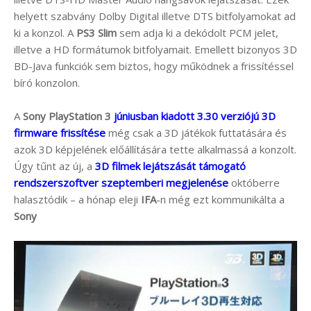
helyett szabvány Dolby Digital illetve DTS bitfolyamokat ad
ki a konzol. A
PS3 Slim
sem adja ki a dekódolt PCM jelet,
illetve a HD formátumok bitfolyamait. Emellett bizonyos 3D
BD-Java funkciók sem biztos, hogy működnek a frissítéssel
bíró konzolon.
A
Sony PlayStation 3
júniusban kiadott 3.30 verziójú 3D
firmware frissítése
még csak a 3D játékok futtatására és
azok 3D képjelének előállítására tette alkalmassá a konzolt.
Úgy tűnt az új, a
3D filmek lejátszását támogató
rendszerszoftver szeptemberi megjelenése
októberre
halasztódik – a hónap eleji
IFA
-n még ezt kommunikálta a
Sony