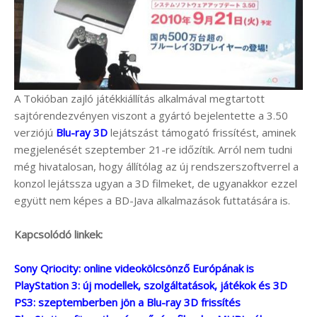
A Tokióban zajló játékkiállítás alkalmával megtartott
sajtórendezvényen viszont a gyártó bejelentette a 3.50
verziójú
Blu-ray 3D
lejátszást támogató frissítést, aminek
megjelenését szeptember 21-re időzítik. Arról nem tudni
még hivatalosan, hogy állítólag az új rendszerszoftverrel a
konzol lejátssza ugyan a 3D filmeket, de ugyanakkor ezzel
együtt nem képes a BD-Java alkalmazások futtatására is.
Kapcsolódó linkek:
Sony Qriocity: online videokölcsönző Európának is
PlayStation 3: új modellek, szolgáltatások, játékok és 3D
PS3: szeptemberben jön a Blu-ray 3D frissítés