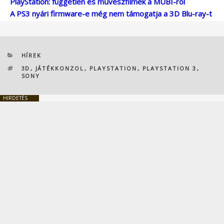
PlayStation: független és művészfilmek a MUBI-ról
A PS3 nyári firmware-e még nem támogatja a 3D Blu-ray-t
KATEGÓRIÁK
HÍREK
CÍMKÉK
3D
,
JÁTÉKKONZOL
,
PLAYSTATION
,
PLAYSTATION 3
,
SONY
HIRDETÉS