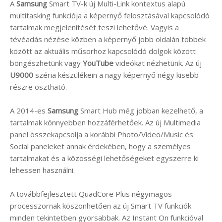
A
Samsung
Smart TV-k új Multi-Link kontextus alapú
multitasking funkciója a képernyő felosztásával kapcsolódó
tartalmak megjelenítését teszi lehetővé. Vagyis a
tévéadás nézése közben a képernyő jobb oldalán többek
között az aktuális műsorhoz kapcsolódó dolgok között
böngészhetünk vagy
YouTube
videókat nézhetünk. Az új
U9000
széria készülékein a nagy képernyő négy kisebb
részre osztható.
A 2014-es
Samsung
Smart Hub még jobban kezelhető, a
tartalmak könnyebben hozzáférhetőek. Az új Multimedia
panel összekapcsolja a korábbi Photo/Video/Music és
Social paneleket annak érdekében, hogy a személyes
tartalmakat és a közösségi lehetőségeket egyszerre ki
lehessen használni.
A továbbfejlesztett QuadCore Plus négymagos
processzornak köszönhetően az új Smart TV funkciók
minden tekintetben gyorsabbak. Az Instant On funkcióval