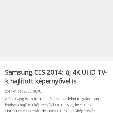
Samsung CES 2014: új 4K UHD TV-
k hajlított képernyővel is
Beküldve:
2014-01-08
Szerző:
GURU
A
Samsung
bemutatta első kereskedelmi forgalomban
kapható hajlított képernyőjű UHD TV-it, köztük az új
U9000
csúcsszériát, de Ultra HD az új síkképernyős