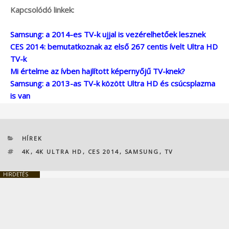
Kapcsolódó linkek:
Samsung: a 2014-es TV-k ujjal is vezérelhetőek lesznek
CES 2014: bemutatkoznak az első 267 centis ívelt Ultra HD
TV-k
Mi értelme az ívben hajlított képernyőjű TV-knek?
Samsung: a 2013-as TV-k között Ultra HD és csúcsplazma
is van
KATEGÓRIÁK
HÍREK
CÍMKÉK
4K
,
4K ULTRA HD
,
CES 2014
,
SAMSUNG
,
TV
HIRDETÉS