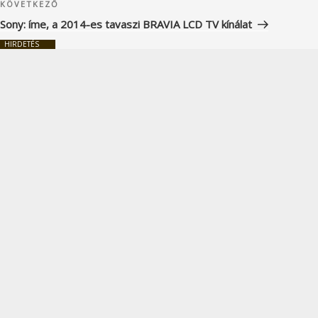
Következő
KÖVETKEZŐ
bejegyzés
Sony: íme, a 2014-es tavaszi BRAVIA LCD TV kínálat
HIRDETÉS