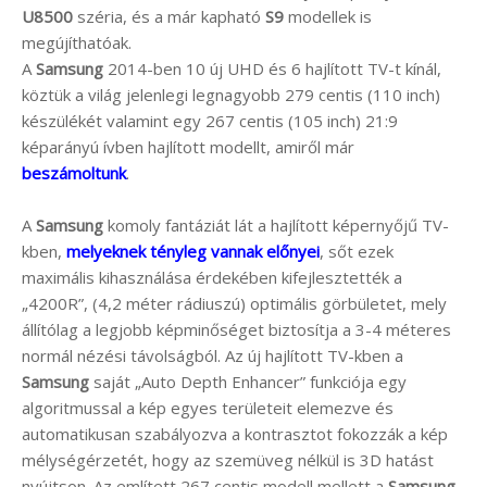
U8500
széria, és a már kapható
S9
modellek is
megújíthatóak.
A
Samsung
2014-ben 10 új UHD és 6 hajlított TV-t kínál,
köztük a világ jelenlegi legnagyobb 279 centis (110 inch)
készülékét valamint egy 267 centis (105 inch) 21:9
képarányú ívben hajlított modellt, amiről már
beszámoltunk
.
A
Samsung
komoly fantáziát lát a hajlított képernyőjű TV-
kben,
melyeknek tényleg vannak előnyei
, sőt ezek
maximális kihasználása érdekében kifejlesztették a
„4200R”, (4,2 méter rádiuszú) optimális görbületet, mely
állítólag a legjobb képminőséget biztosítja a 3-4 méteres
normál nézési távolságból. Az új hajlított TV-kben a
Samsung
saját „Auto Depth Enhancer” funkciója egy
algoritmussal a kép egyes területeit elemezve és
automatikusan szabályozva a kontrasztot fokozzák a kép
mélységérzetét, hogy az szemüveg nélkül is 3D hatást
nyújtson. Az említett 267 centis modell mellett a
Samsung