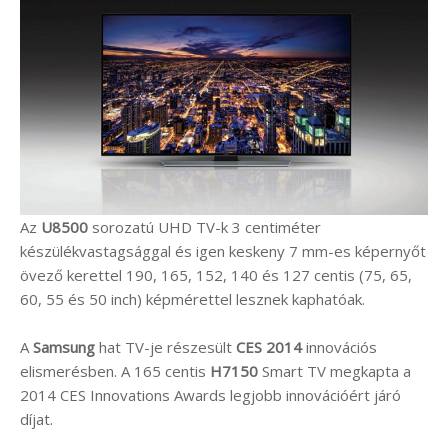
Az
U8500
sorozatú UHD TV-k 3 centiméter
készülékvastagsággal és igen keskeny 7 mm-es képernyőt
övező kerettel 190, 165, 152, 140 és 127 centis (75, 65,
60, 55 és 50 inch) képmérettel lesznek kaphatóak.
A
Samsung
hat TV-je részesült
CES 2014
innovációs
elismerésben. A 165 centis
H7150
Smart TV megkapta a
2014 CES Innovations Awards legjobb innovációért járó
díjat.