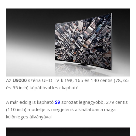
Az
U9000
széria UHD TV-k 198, 165 és 140 centis (78, 65
és 55 inch) képátlóval lesz kapható.
A már eddig is kapható
S9
sorozat legnagyobb, 279 centis
(110 inch) modellje is megjelenik a kínálatban a maga
különleges állványával.