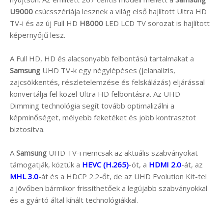
U9000
csúcsszériája lesznek a világ első hajlított Ultra HD
TV-i és az új Full HD
H8000
LED LCD TV sorozat is hajlított
képernyőjű lesz.
A Full HD, HD és alacsonyabb felbontású tartalmakat a
Samsung
UHD TV-k egy négylépéses (jelanalízis,
zajcsökkentés, részletelemzése és felskálázás) eljárással
konvertálja fel közel Ultra HD felbontásra. Az UHD
Dimming technológia segít tovább optimalizálni a
képminőséget, mélyebb feketéket és jobb kontrasztot
biztosítva.
A
Samsung
UHD TV-i nemcsak az aktuális szabványokat
támogatják, köztük a
HEVC (H.265)
-öt, a
HDMI 2.0
-át, az
MHL 3.0
-át és a HDCP 2.2-őt, de az UHD Evolution Kit-tel
a jövőben bármikor frissíthetőek a legújabb szabványokkal
és a gyártó által kínált technológiákkal.