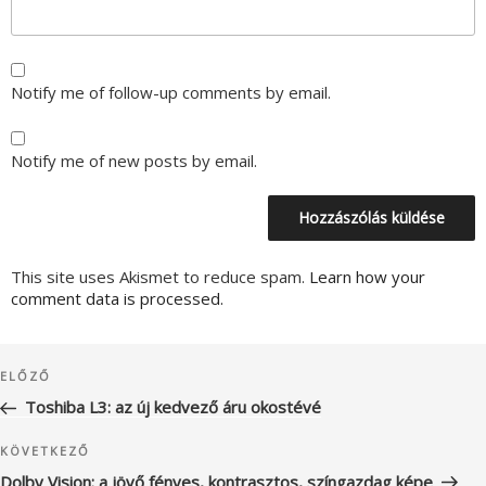
Notify me of follow-up comments by email.
Notify me of new posts by email.
This site uses Akismet to reduce spam.
Learn how your
comment data is processed.
Bejegyzés
Korábbi
ELŐZŐ
navigáció
bejegyzés
Toshiba L3: az új kedvező áru okostévé
Következő
KÖVETKEZŐ
bejegyzés
Dolby Vision: a jövő fényes, kontrasztos, színgazdag képe