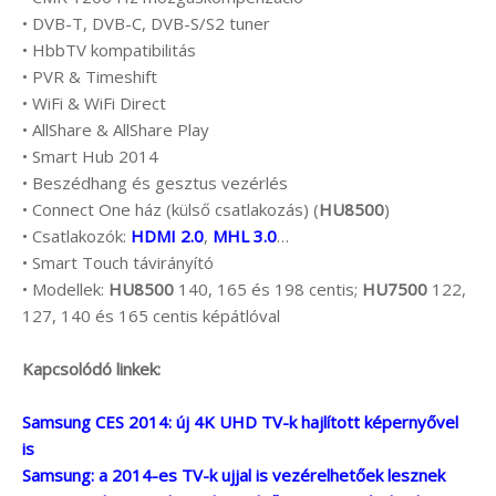
• DVB-T, DVB-C, DVB-S/S2 tuner
• HbbTV kompatibilitás
• PVR & Timeshift
• WiFi & WiFi Direct
• AllShare & AllShare Play
• Smart Hub 2014
• Beszédhang és gesztus vezérlés
• Connect One ház (külső csatlakozás) (
HU8500
)
• Csatlakozók:
HDMI 2.0
,
MHL 3.0
…
• Smart Touch távirányító
• Modellek:
HU8500
140, 165 és 198 centis;
HU7500
122,
127, 140 és 165 centis képátlóval
Kapcsolódó linkek:
Samsung CES 2014: új 4K UHD TV-k hajlított képernyővel
is
Samsung: a 2014-es TV-k ujjal is vezérelhetőek lesznek