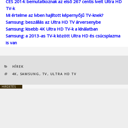
CES 2014: bemutatkoznak az első 267 centis ívelt Ultra HD
TV-k
Mi értelme az ívben hajlított képernyőjű TV-knek?
Samsung: beszállás az Ultra HD TV árversenybe
Samsung: kisebb 4K Ultra HD TV-k a kínálatban
Samsung: a 2013-as TV-k között Ultra HD és csúcsplazma
is van
KATEGÓRIÁK
HÍREK
CÍMKÉK
4K
,
SAMSUNG
,
TV
,
ULTRA HD TV
HIRDETÉS