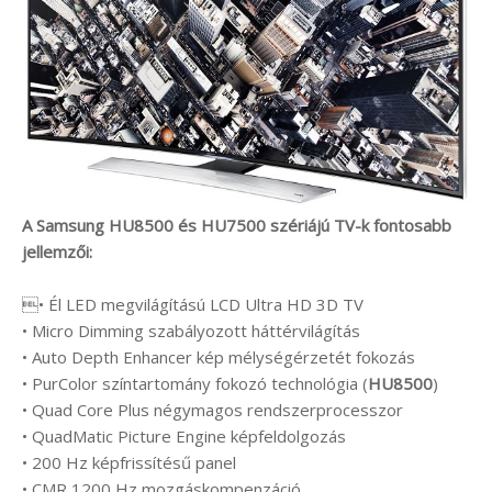
A Samsung HU8500 és HU7500 szériájú TV-k fontosabb
jellemzői:
• Él LED megvilágítású LCD Ultra HD 3D TV
• Micro Dimming szabályozott háttérvilágítás
• Auto Depth Enhancer kép mélységérzetét fokozás
• PurColor színtartomány fokozó technológia (
HU8500
)
• Quad Core Plus négymagos rendszerprocesszor
• QuadMatic Picture Engine képfeldolgozás
• 200 Hz képfrissítésű panel
• CMR 1200 Hz mozgáskompenzáció