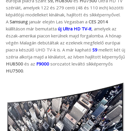
európai piacra szánt
S9, HU8500
és
HU7500
Ultra HD TV
szériáit, amelyek 122 és 279 centi (48 és 110 inch) közötti
képátlójú modelleket kínálnak, hajlított és síkképernyővel.
A
Samsung
január elején Las Vegasban a
CES 2014
kiállításon már bemutatta
új Ultra HD TV-it
, amelyek az
észak-amerikai piacon kerülnek majd forgalomba. A hónap
végén Malagán debütáltak az ezeknek megfelelő európai
piacra készülő UHD TV-k is. A már kapható
S9
mellett két új
széria alkotja majd a kínálatot, az ívben hajlított képernyőjű
HU8500
és az
F9000
sorozatot leváltó síkképernyős
HU7500
.