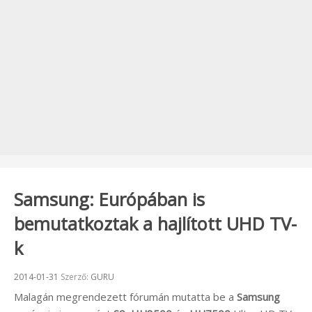
Samsung: Európában is
bemutatkoztak a hajlított UHD TV-
k
Beküldve:
2014-01-31
Szerző:
GURU
Malagán megrendezett fórumán mutatta be a
Samsung