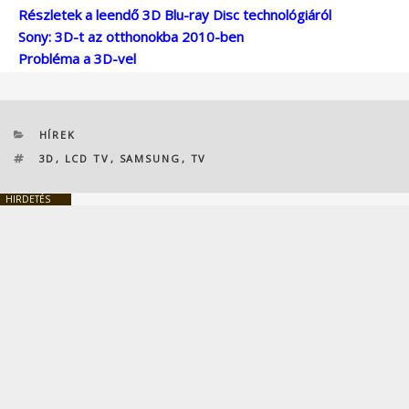
Részletek a leendő 3D Blu-ray Disc technológiáról
Sony: 3D-t az otthonokba 2010-ben
Probléma a 3D-vel
KATEGÓRIÁK
HÍREK
CÍMKÉK
3D
,
LCD TV
,
SAMSUNG
,
TV
HIRDETÉS