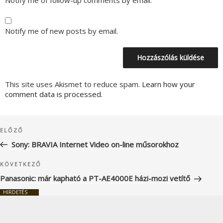
Notify me of new posts by email.
This site uses Akismet to reduce spam.
Learn how your
comment data is processed.
Bejegyzés
Korábbi
ELŐZŐ
navigáció
bejegyzés
Sony: BRAVIA Internet Video on-line műsorokhoz
Következő
KÖVETKEZŐ
bejegyzés
Panasonic: már kapható a PT-AE4000E házi-mozi vetítő
HIRDETÉS