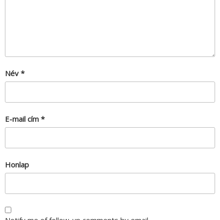
Név
*
E-mail cím
*
Honlap
Notify me of follow-up comments by email.