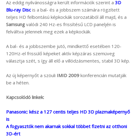
Az eddig nyilvánosságra került információk szerint a
3D
Blu-ray Disc
is a bal- és a jobbszem számára rögzített
teljes HD felbontású képkockák sorozatából áll majd, és a
Samsung
valódi 240 Hz-es frissítésű LCD paneljén is
felváltva jelennek meg ezek a képkockák.
A bal- és a jobbszembe jutó, mindkettő esetében 120-
120Hz-el frissülő képeket aktív képzáras szemüveg
választja szét, s így áll elő a villódzásmentes, stabil 3D kép.
Az új képernyőt a szöuli
IMID 2009
konferencián mutatják
be a héten.
Kapcsolódó linkek:
Panasonic: kész a 127 centis teljes HD 3D plazmaképernyő
is
A fogyasztók nem akarnak sokkal többet fizetni az otthoni
3D-ért