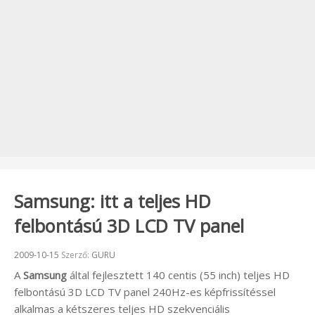
Samsung: itt a teljes HD
felbontású 3D LCD TV panel
Beküldve:
2009-10-15
Szerző:
GURU
A
Samsung
által fejlesztett 140 centis (55 inch) teljes HD
felbontású 3D LCD TV panel 240Hz-es képfrissítéssel
alkalmas a kétszeres teljes HD szekvenciális