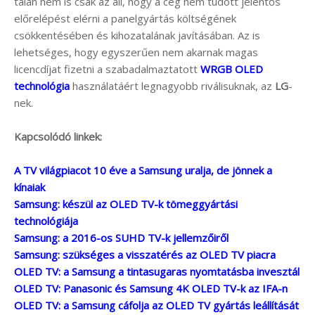
talán nem is csak az áll, hogy a cég nem tudott jelentős
előrelépést elérni a panelgyártás költségének
csökkentésében és kihozatalának javításában. Az is
lehetséges, hogy egyszerűen nem akarnak magas
licencdíjat fizetni a szabadalmaztatott
WRGB OLED
technológia
használatáért legnagyobb riválisuknak, az
LG
-
nek.
Kapcsolódó linkek:
A TV világpiacot 10 éve a Samsung uralja, de jönnek a
kínaiak
Samsung: készül az OLED TV-k tömeggyártási
technológiája
Samsung: a 2016-os SUHD TV-k jellemzőiről
Samsung: szükséges a visszatérés az OLED TV piacra
OLED TV: a Samsung a tintasugaras nyomtatásba invesztál
OLED TV: Panasonic és Samsung 4K OLED TV-k az IFA-n
OLED TV: a Samsung cáfolja az OLED TV gyártás leállítását