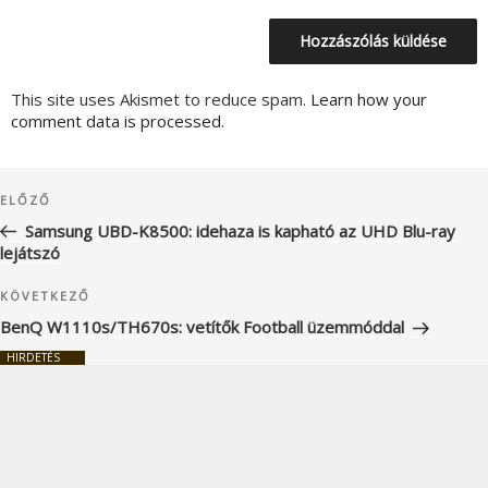
This site uses Akismet to reduce spam.
Learn how your
comment data is processed.
Bejegyzés
Korábbi
ELŐZŐ
navigáció
bejegyzés
Samsung UBD-K8500: idehaza is kapható az UHD Blu-ray
lejátszó
Következő
KÖVETKEZŐ
bejegyzés
BenQ W1110s/TH670s: vetítők Football üzemmóddal
HIRDETÉS