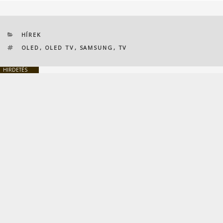
KATEGÓRIÁK
HÍREK
CÍMKÉK
OLED
,
OLED TV
,
SAMSUNG
,
TV
HIRDETÉS