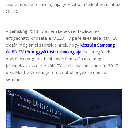
kvantumpötty technológiája gyorsabban fejlődhet, mint az
OLED.
A
Samsung
2013. óta nem képes rentábilisan és
elfogadható kihozatallal OLED TV paneleket előállítani. Év
elején még arról szóltak a hírek, hogy
készül a Samsung
OLED TV tömeggyártási technológiája
és a megfelelő
döntések meghozatalát követően talán újra meg is
jelennek az ezzel készülő TV-kkel a piacon akár már 2017-
ben. Most viszont úgy tűnik, ebből egyelőre nem lesz
semmi.