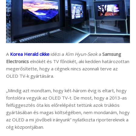
A
Korea Herald cikke
idézi a
Kim Hyun-Seok
a
Samsung
Electronics
elnökét és TV főnökét, aki kedden határozottan
megerősítette, hogy a cégnek nincs azonnali terve az
OLED TV-k gyártására.
„Mindig azt mondtam, hogy két-három évig is eltart, hogy
fontolóra vegyük az OLED TV-t. De most, hogy a 2013-as
felfüggesztés óta kis előrelépést tettünk azok trükkös
gyártásában és magas költségében, nem mondanám, hogy
az OLED a mi jövőbeli irányunk” nyilatkozta riportereknek a
cég központjában.