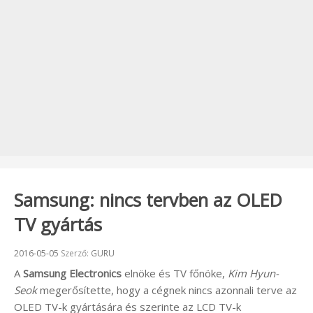
Samsung: nincs tervben az OLED
TV gyártás
Beküldve:
2016-05-05
Szerző:
GURU
A
Samsung Electronics
elnöke és TV főnöke,
Kim Hyun-
Seok
megerősítette, hogy a cégnek nincs azonnali terve az
OLED TV-k gyártására és szerinte az LCD TV-k