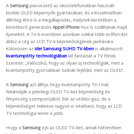
A
Samsung
piacvezető az okostelefonokban használt
kisebb OLED képernyők gyártásában, és a közelmúltban
állítólag létre is a megállapodás, melynek keretében a
következő generációs
Appel iPhone
-hoz is szállítanak majd
ilyeneket. A TV-k esetében azonban sokkal több erőforrást
áldoz a cég az LCD TV-k képminőségének javítására.
Különösen az
idei Samsung SUHD TV-kben
is alkalmazott
kvantumpötty technológiában
lát fantáziát a TV főnök.
Szerinte: „Valószínű, hogy az olyan új technológiák, mint a
kvantumpötty gyorsabban tudnak fejlődni, mint az OLED”.
A
Samsung
azt állítja, hogy kvantumpötty TV-i már
felülmúlják a jelenlegi OLED TV-ket képminőség és
fényesség szempontjából. Bár az utóbbi igaz, de a
képminőséget tekintve nagyon is vitatható, hogy az LCD
TV technológia lenne a jobb.
Hogy a
Samsung
ejti az OLED TV-ket, annak hátterében